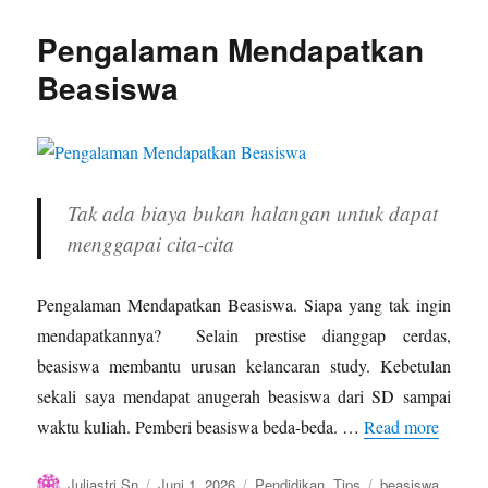
Polis
Asuransi
Pengalaman Mendapatkan
Jiwa
Berdasarkan
Beasiswa
Pengalaman
Pribadi
Tak ada biaya bukan halangan untuk dapat
menggapai cita-cita
Pengalaman Mendapatkan Beasiswa. Siapa yang tak ingin
mendapatkannya? Selain prestise dianggap cerdas,
beasiswa membantu urusan kelancaran study. Kebetulan
sekali saya mendapat anugerah beasiswa dari SD sampai
waktu kuliah. Pemberi beasiswa beda-beda. …
Read more
Author
Posted
Categories
Tags
Juliastri Sn
Juni 1, 2026
Pendidikan
,
Tips
beasiswa
,