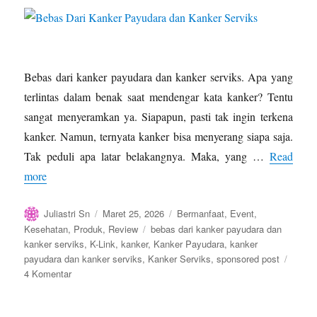
Bebas dari kanker payudara dan kanker serviks. Apa yang
terlintas dalam benak saat mendengar kata kanker? Tentu
sangat menyeramkan ya. Siapapun, pasti tak ingin terkena
kanker. Namun, ternyata kanker bisa menyerang siapa saja.
Tak peduli apa latar belakangnya. Maka, yang …
Read
more
Author
Posted
Categories
Juliastri Sn
Maret 25, 2026
Bermanfaat
,
Event
,
on
Tags
Kesehatan
,
Produk
,
Review
bebas dari kanker payudara dan
kanker serviks
,
K-Link
,
kanker
,
Kanker Payudara
,
kanker
payudara dan kanker serviks
,
Kanker Serviks
,
sponsored post
pada
4 Komentar
Bebas
Dari