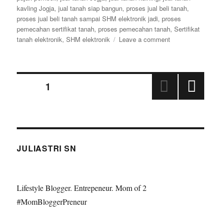
kavling Jogja
,
jual tanah siap bangun
,
proses jual beli tanah
,
proses jual beli tanah sampai SHM elektronik jadi
,
proses
pemecahan sertifikat tanah
,
proses pemecahan tanah
,
Sertifikat
on
tanah elektronik
,
SHM elektronik
Leave a comment
Proses
Jual
Beli
Paginasi
Tanah
PAGE
1
Sampai
SHM
NEX
pos
Elektronik
T
Jadi
PAGE
JULIASTRI SN
Lifestyle Blogger. Entrepeneur. Mom of 2
#MomBloggerPreneur