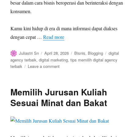
besar dalam cara bisnis beroperasi dan berinteraksi dengan
konsumen.
Kamu kini hidup di era di mana informasi dapat diakses
dengan cepat …
Read more
Author
Posted
Categories
Tags
Juliastri Sn
April 28, 2026
Bisnis
,
Blogging
digital
on
agency terbaik
,
digital marketing
,
tips memilih digital agency
on
terbaik
Leave a comment
Pahami
Peran
Digital
Memilih Jurusan Kuliah
Agency
Terbaik
Sesuai Minat dan Bakat
dalam
Mendorong
Pertumbuhan
Bisnis
Modern