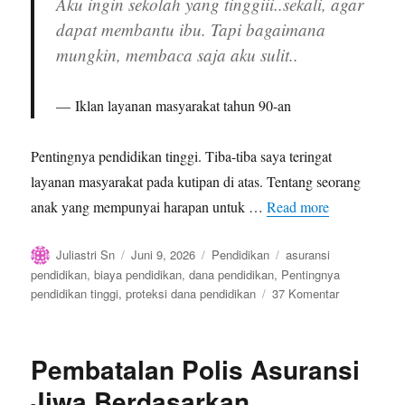
Aku ingin sekolah yang tinggiii..sekali, agar
dapat membantu ibu. Tapi bagaimana
mungkin, membaca saja aku sulit..
Iklan layanan masyarakat tahun 90-an
Pentingnya pendidikan tinggi. Tiba-tiba saya teringat
layanan masyarakat pada kutipan di atas. Tentang seorang
anak yang mempunyai harapan untuk …
Read more
Author
Posted
Categories
Tags
Juliastri Sn
Juni 9, 2026
Pendidikan
asuransi
on
pendidikan
,
biaya pendidikan
,
dana pendidikan
,
Pentingnya
pada
pendidikan tinggi
,
proteksi dana pendidikan
37 Komentar
Pentingnya
Pendidikan
Tinggi
Pembatalan Polis Asuransi
Jiwa Berdasarkan