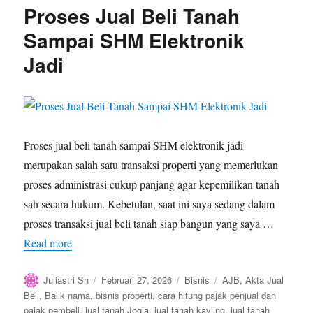
Kanker
Proses Jual Beli Tanah
Payudara
dan
Sampai SHM Elektronik
Kanker
Jadi
Serviks
Proses jual beli tanah sampai SHM elektronik jadi
merupakan salah satu transaksi properti yang memerlukan
proses administrasi cukup panjang agar kepemilikan tanah
sah secara hukum. Kebetulan, saat ini saya sedang dalam
proses transaksi jual beli tanah siap bangun yang saya …
Read more
Author
Posted
Categories
Tags
Juliastri Sn
Februari 27, 2026
Bisnis
AJB
,
Akta Jual
on
Beli
,
Balik nama
,
bisnis properti
,
cara hitung pajak penjual dan
pajak pembeli
,
jual tanah Jogja
,
jual tanah kavling
,
jual tanah