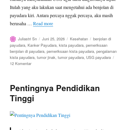
Itulah yang aku lakukan saat mengetahui ada benjolan di
payudara kiri. Antara percaya nggak percaya, aku masih
berusaha …
Read more
Author
Posted
Categories
Tags
Juliastri Sn
Juni 25, 2026
Kesehatan
benjolan di
on
payudara
,
Kanker Payudara
,
kista payudara
,
pemeriksaan
benjolan di payudara
,
pemeriksaan kista payudara
,
pengalaman
kista payudara
,
tumor jinak
,
tumor payudara
,
USG payudara
pada
12 Komentar
Benjolan
Di
Payudara,
Pentingnya Pendidikan
Berbahayakah?
Tinggi