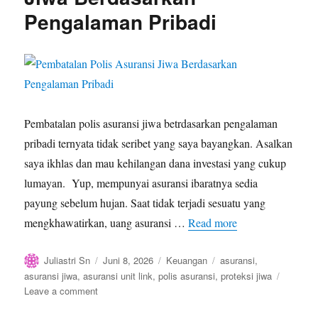
Pengalaman Pribadi
Pembatalan polis asuransi jiwa betrdasarkan pengalaman
pribadi ternyata tidak seribet yang saya bayangkan. Asalkan
saya ikhlas dan mau kehilangan dana investasi yang cukup
lumayan. Yup, mempunyai asuransi ibaratnya sedia
payung sebelum hujan. Saat tidak terjadi sesuatu yang
mengkhawatirkan, uang asuransi …
Read more
Author
Posted
Categories
Tags
Juliastri Sn
Juni 8, 2026
Keuangan
asuransi
,
on
asuransi jiwa
,
asuransi unit link
,
polis asuransi
,
proteksi jiwa
on
Leave a comment
Pembatalan