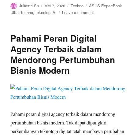
Author
Posted
Categories
Tags
Juliastri Sn
Mei 7, 2026
Techno
ASUS ExpertBook
on
on
Ultra
,
techno
,
teknologi AI
Leave a comment
Era
Baru
Produktivitas!
Pahami Peran Digital
Kerja
Berbasis
Agency Terbaik dalam
AI
Mendorong Pertumbuhan
Dimulai
dari
Bisnis Modern
ASUS
ExpertBook
Ultra
Pahami peran digital agency terbaik dalam mendorong
pertumbuhan bisnis modern. Tak dapat dipungkiri,
perkembangan teknologi digital telah membawa perubahan