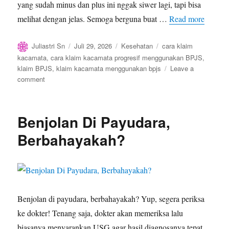
yang sudah minus dan plus ini nggak siwer lagi, tapi bisa
melihat dengan jelas. Semoga berguna buat …
Read more
Author
Posted
Categories
Tags
Juliastri Sn
Juli 29, 2026
Kesehatan
cara klaim
on
kacamata
,
cara klaim kacamata progresif menggunakan BPJS
,
klaim BPJS
,
klaim kacamata menggunakan bpjs
Leave a
on
comment
Cara
Klaim
Kacamata
Benjolan Di Payudara,
Menggunakan
BPJS
Berbahayakah?
Benjolan di payudara, berbahayakah? Yup, segera periksa
ke dokter! Tenang saja, dokter akan memeriksa lalu
biasanya menyarankan USG agar hasil diagnosanya tepat.