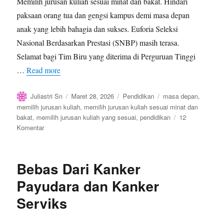
Memilih jurusan kuliah sesuai minat dan bakat. Hindari
paksaan orang tua dan gengsi kampus demi masa depan
anak yang lebih bahagia dan sukses. Euforia Seleksi
Nasional Berdasarkan Prestasi (SNBP) masih terasa.
Selamat bagi Tim Biru yang diterima di Perguruan Tinggi
…
Read more
Author
Posted
Categories
Tags
Juliastri Sn
Maret 28, 2026
Pendidikan
masa depan
,
on
memilih jurusan kuliah
,
memilih jurusan kuliah sesuai minat dan
bakat
,
memilih jurusan kuliah yang sesuai
,
pendidikan
12
pada
Komentar
Memilih
Jurusan
Kuliah
Bebas Dari Kanker
Sesuai
Minat
Payudara dan Kanker
dan
Serviks
Bakat