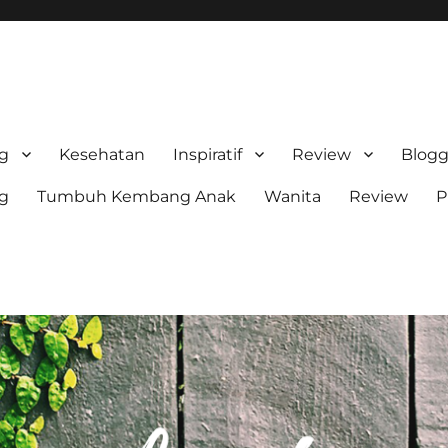
stri Sn
ng
Kesehatan
Inspiratif
Review
Blogg
ng
Tumbuh Kembang Anak
Wanita
Review
P