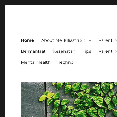
The Colorful Life By Julia
Lifestyle Blog
Home
About Me Juliastri Sn
Parenti
Bermanfaat
Kesehatan
Tips
Parenti
Mental Health
Techno