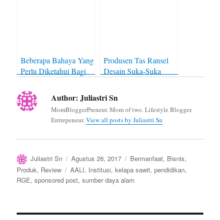
Beberapa Bahaya Yang
Produsen Tas Ransel
Perlu Diketahui Bagi
Desain Suka-Suka
Pengguna Softlens
Author:
Juliastri Sn
MomBloggerPreneur. Mom of two. Lifestyle Blogger.
Entrepeneur.
View all posts by Juliastri Sn
Author
Posted
Categories
Juliastri Sn
Agustus 26, 2017
Bermanfaat
,
Bisnis
,
on
Tags
Produk
,
Review
AALI
,
Institusi
,
kelapa sawit
,
pendidikan
,
RGE
,
sponsored post
,
sumber daya alam