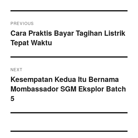
Navigasi
PREVIOUS
pos
Cara Praktis Bayar Tagihan Listrik
Previous
Tepat Waktu
post:
NEXT
Kesempatan Kedua Itu Bernama
Next
Mombassador SGM Eksplor Batch
post:
5