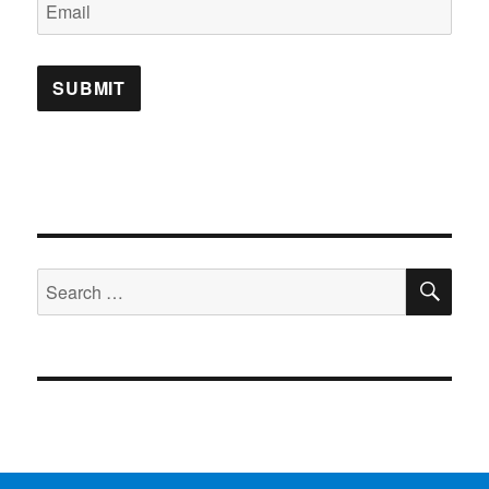
SE
Search
for: