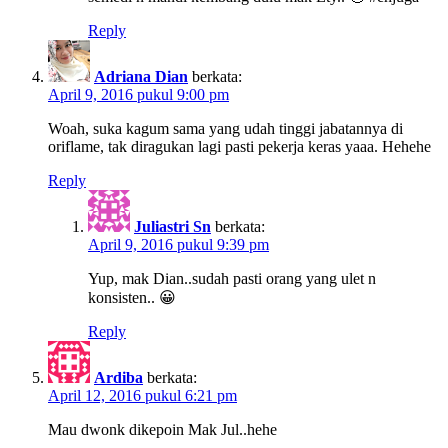
Reply
Adriana Dian
berkata:
April 9, 2016 pukul 9:00 pm
Woah, suka kagum sama yang udah tinggi jabatannya di
oriflame, tak diragukan lagi pasti pekerja keras yaaa. Hehehe
Reply
Juliastri Sn
berkata:
April 9, 2016 pukul 9:39 pm
Yup, mak Dian..sudah pasti orang yang ulet n
konsisten.. 😀
Reply
Ardiba
berkata:
April 12, 2016 pukul 6:21 pm
Mau dwonk dikepoin Mak Jul..hehe