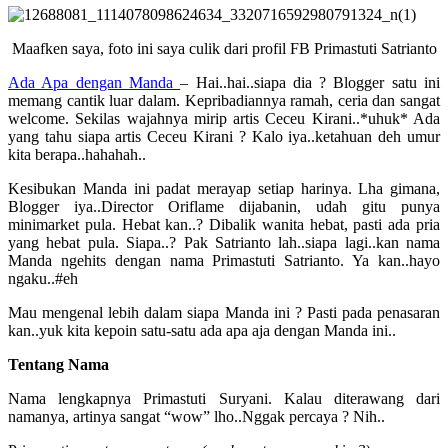
Maafken saya, foto ini saya culik dari profil FB Primastuti Satrianto
Ada Apa dengan Manda
– Hai..hai..siapa dia ? Blogger satu ini
memang cantik luar dalam. Kepribadiannya ramah, ceria dan sangat
welcome. Sekilas wajahnya mirip artis Ceceu Kirani..*uhuk* Ada
yang tahu siapa artis Ceceu Kirani ? Kalo iya..ketahuan deh umur
kita berapa..hahahah..
Kesibukan Manda ini padat merayap setiap harinya. Lha gimana,
Blogger iya..Director Oriflame dijabanin, udah gitu punya
minimarket pula. Hebat kan..? Dibalik wanita hebat, pasti ada pria
yang hebat pula. Siapa..? Pak Satrianto lah..siapa lagi..kan nama
Manda ngehits dengan nama Primastuti Satrianto. Ya kan..hayo
ngaku..#eh
Mau mengenal lebih dalam siapa Manda ini ? Pasti pada penasaran
kan..yuk kita kepoin satu-satu ada apa aja dengan Manda ini..
Tentang Nama
Nama lengkapnya Primastuti Suryani. Kalau diterawang dari
namanya, artinya sangat “wow” lho..Nggak percaya ? Nih..