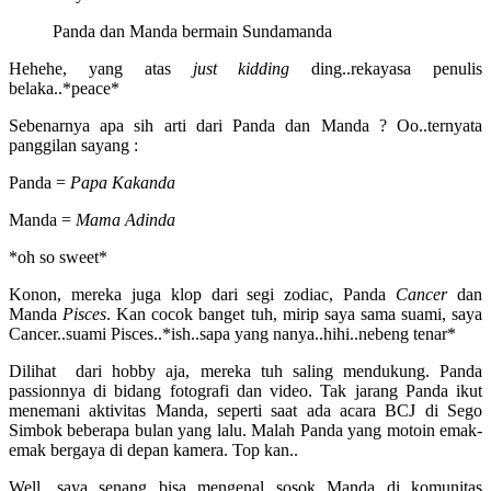
Panda dan Manda bermain Sundamanda
Hehehe, yang atas
just kidding
ding..rekayasa penulis
belaka..*peace*
Sebenarnya apa sih arti dari Panda dan Manda ? Oo..ternyata
panggilan sayang :
Panda =
Papa Kakanda
Manda =
Mama Adinda
*oh so sweet*
Konon, mereka juga klop dari segi zodiac, Panda
Cancer
dan
Manda
Pisces
. Kan cocok banget tuh, mirip saya sama suami, saya
Cancer..suami Pisces..*ish..sapa yang nanya..hihi..nebeng tenar*
Dilihat dari hobby aja, mereka tuh saling mendukung. Panda
passionnya di bidang fotografi dan video. Tak jarang Panda ikut
menemani aktivitas Manda, seperti saat ada acara BCJ di Sego
Simbok beberapa bulan yang lalu. Malah Panda yang motoin emak-
emak bergaya di depan kamera. Top kan..
Well, saya senang bisa mengenal sosok Manda di komunitas