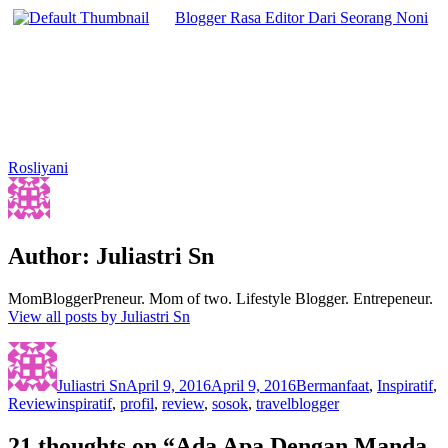
Blogger Rasa Editor Dari Seorang Noni
Rosliyani
Author:
Juliastri Sn
MomBloggerPreneur. Mom of two. Lifestyle Blogger. Entrepeneur.
View all posts by Juliastri Sn
Author
Posted
Categories
on
Juliastri Sn
April 9, 2016
April 9, 2016
Bermanfaat
,
Inspiratif
,
Tags
Review
inspiratif
,
profil
,
review
,
sosok
,
travelblogger
21 thoughts on “Ada Apa Dengan Manda