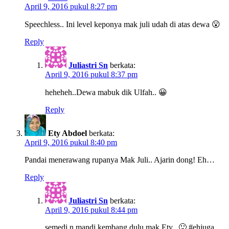
April 9, 2016 pukul 8:27 pm
Speechless.. Ini level keponya mak juli udah di atas dewa 😮
Reply
Juliastri Sn
berkata:
April 9, 2016 pukul 8:37 pm
heheheh..Dewa mabuk dik Ulfah.. 😀
Reply
Ety Abdoel
berkata:
April 9, 2016 pukul 8:40 pm
Pandai menerawang rupanya Mak Juli.. Ajarin dong! Eh…
Reply
Juliastri Sn
berkata:
April 9, 2016 pukul 8:44 pm
semedi n mandi kembang dulu mak Ety.. 🙂 #ehjuga