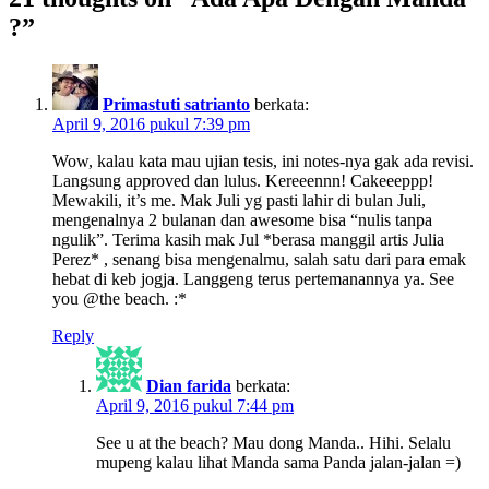
?”
Primastuti satrianto
berkata:
April 9, 2016 pukul 7:39 pm
Wow, kalau kata mau ujian tesis, ini notes-nya gak ada revisi.
Langsung approved dan lulus. Kereeennn! Cakeeeppp!
Mewakili, it’s me. Mak Juli yg pasti lahir di bulan Juli,
mengenalnya 2 bulanan dan awesome bisa “nulis tanpa
ngulik”. Terima kasih mak Jul *berasa manggil artis Julia
Perez* , senang bisa mengenalmu, salah satu dari para emak
hebat di keb jogja. Langgeng terus pertemanannya ya. See
you @the beach. :*
Reply
Dian farida
berkata:
April 9, 2016 pukul 7:44 pm
See u at the beach? Mau dong Manda.. Hihi. Selalu
mupeng kalau lihat Manda sama Panda jalan-jalan =)