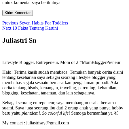
untuk komentar saya berikutnya.
Navigasi
Previous
Previous
Seven Habits For Toddlers
Next
post:
Next
10 Fakta Tentang Kartini
pos
post:
Juliastri Sn
Lifestyle Blogger. Entrepeneur. Mom of 2 #MomBloggerPreneur
Halo! Terima kasih sudah membaca. Temukan banyak cerita disini
tentang keseharian saya sebagai seorang lifestyle blogger yang
membahas segala sesuatu berdasarkan pengalaman pribadi. Ada
cerita tentang bisnis, keuangan, traveling, parenting, kehamilan,
blogging, kesehatan, tanaman, dan lain sebagainya.
Sebagai seorang entrepeneur, saya membangun usaha bersama
suami. Saya juga seorang ibu dari 2 orang anak yang punya hobby
baru yaitu
plantdemi
.
So colorful life
! Semoga bermanfaat ya 🙂
My contact : juliastrisay@gmail.com