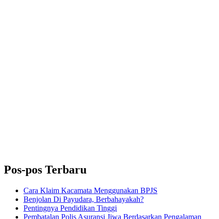
Pos-pos Terbaru
Cara Klaim Kacamata Menggunakan BPJS
Benjolan Di Payudara, Berbahayakah?
Pentingnya Pendidikan Tinggi
Pembatalan Polis Asuransi Jiwa Berdasarkan Pengalaman