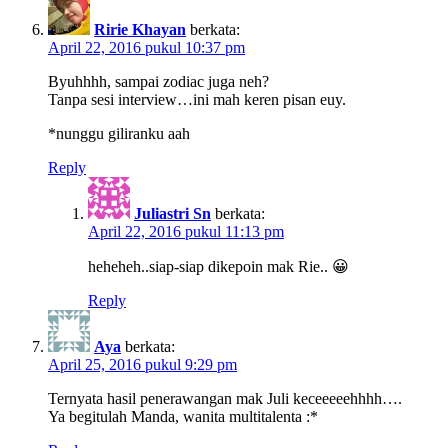
Ririe Khayan
berkata:
April 22, 2016 pukul 10:37 pm
Byuhhhh, sampai zodiac juga neh?
Tanpa sesi interview…ini mah keren pisan euy.
*nunggu giliranku aah
Reply
Juliastri Sn
berkata:
April 22, 2016 pukul 11:13 pm
heheheh..siap-siap dikepoin mak Rie.. 😀
Reply
Aya
berkata:
April 25, 2016 pukul 9:29 pm
Ternyata hasil penerawangan mak Juli keceeeeehhhh….
Ya begitulah Manda, wanita multitalenta :*