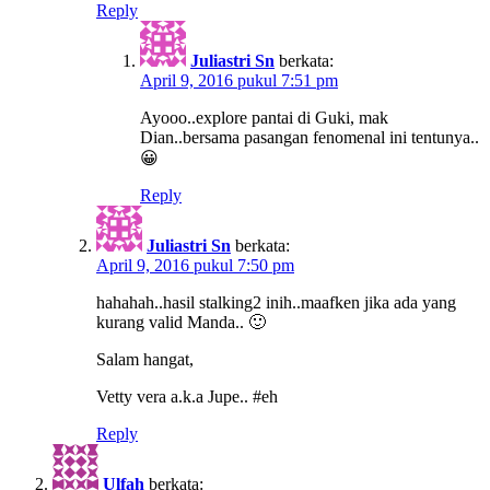
Reply
Juliastri Sn
berkata:
April 9, 2016 pukul 7:51 pm
Ayooo..explore pantai di Guki, mak
Dian..bersama pasangan fenomenal ini tentunya..
😀
Reply
Juliastri Sn
berkata:
April 9, 2016 pukul 7:50 pm
hahahah..hasil stalking2 inih..maafken jika ada yang
kurang valid Manda.. 🙂
Salam hangat,
Vetty vera a.k.a Jupe.. #eh
Reply
Ulfah
berkata: