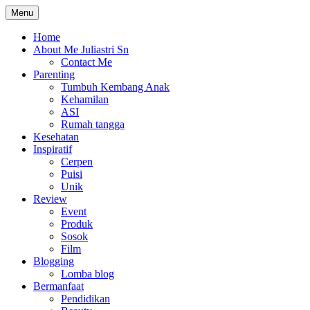
Skip
Menu
The Colorful Life By Juliastri Sn
Lifestyle Blog
to
content
Home
About Me Juliastri Sn
Contact Me
Parenting
Tumbuh Kembang Anak
Kehamilan
ASI
Rumah tangga
Kesehatan
Inspiratif
Cerpen
Puisi
Unik
Review
Event
Produk
Sosok
Film
Blogging
Lomba blog
Bermanfaat
Pendidikan