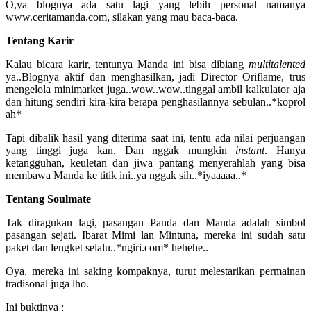
O,ya blognya ada satu lagi yang lebih personal namanya
www.ceritamanda.com
, silakan yang mau baca-baca.
Tentang Karir
Kalau bicara karir, tentunya Manda ini bisa dibiang
multitalented
ya..Blognya aktif dan menghasilkan, jadi Director Oriflame, trus
mengelola minimarket juga..wow..wow..tinggal ambil kalkulator aja
dan hitung sendiri kira-kira berapa penghasilannya sebulan..*koprol
ah*
Tapi dibalik hasil yang diterima saat ini, tentu ada nilai perjuangan
yang tinggi juga kan. Dan nggak mungkin
instant
. Hanya
ketangguhan, keuletan dan jiwa pantang menyerahlah yang bisa
membawa Manda ke titik ini..ya nggak sih..*iyaaaaa..*
Tentang Soulmate
Tak diragukan lagi, pasangan Panda dan Manda adalah simbol
pasangan sejati. Ibarat Mimi lan Mintuna, mereka ini sudah satu
paket dan lengket selalu..*ngiri.com* hehehe..
Oya, mereka ini saking kompaknya, turut melestarikan permainan
tradisonal juga lho.
Ini buktinya :