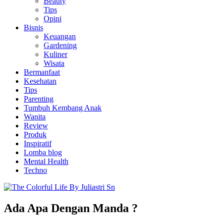
Beauty
Tips
Opini
Bisnis
Keuangan
Gardening
Kuliner
Wisata
Bermanfaat
Kesehatan
Tips
Parenting
Tumbuh Kembang Anak
Wanita
Review
Produk
Inspiratif
Lomba blog
Mental Health
Techno
Ada Apa Dengan Manda ?