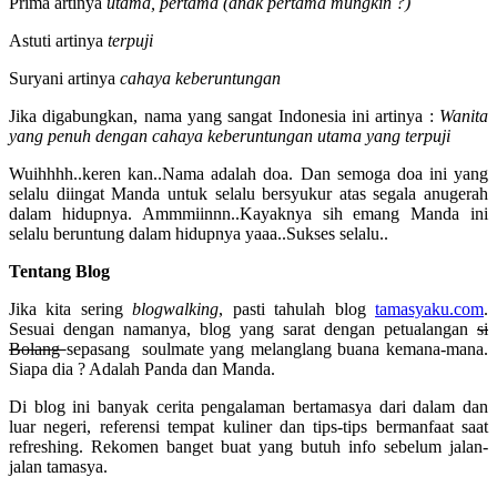
Prima artinya
utama, pertama (anak pertama mungkin ?)
Astuti artinya
terpuji
Suryani artinya
cahaya keberuntungan
Jika digabungkan, nama yang sangat Indonesia ini artinya :
Wanita
yang penuh dengan cahaya keberuntungan utama yang terpuji
Wuihhhh..keren kan..Nama adalah doa. Dan semoga doa ini yang
selalu diingat Manda untuk selalu bersyukur atas segala anugerah
dalam hidupnya. Ammmiinnn..Kayaknya sih emang Manda ini
selalu beruntung dalam hidupnya yaaa..Sukses selalu..
Tentang Blog
Jika kita sering
blogwalking
, pasti tahulah blog
tamasyaku.com
.
Sesuai dengan namanya, blog yang sarat dengan petualangan
si
Bolang
sepasang soulmate yang melanglang buana kemana-mana.
Siapa dia ? Adalah Panda dan Manda.
Di blog ini banyak cerita pengalaman bertamasya dari dalam dan
luar negeri, referensi tempat kuliner dan tips-tips bermanfaat saat
refreshing. Rekomen banget buat yang butuh info sebelum jalan-
jalan tamasya.