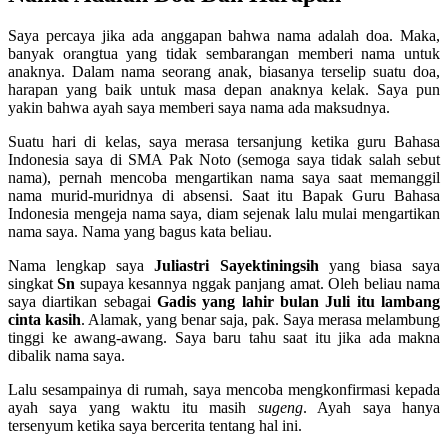
Saya percaya jika ada anggapan bahwa nama adalah doa. Maka,
banyak orangtua yang tidak sembarangan memberi nama untuk
anaknya. Dalam nama seorang anak, biasanya terselip suatu doa,
harapan yang baik untuk masa depan anaknya kelak. Saya pun
yakin bahwa ayah saya memberi saya nama ada maksudnya.
Suatu hari di kelas, saya merasa tersanjung ketika guru Bahasa
Indonesia saya di SMA Pak Noto (semoga saya tidak salah sebut
nama), pernah mencoba mengartikan nama saya saat memanggil
nama murid-muridnya di absensi. Saat itu Bapak Guru Bahasa
Indonesia mengeja nama saya, diam sejenak lalu mulai mengartikan
nama saya. Nama yang bagus kata beliau.
Nama lengkap saya
Juliastri Sayektiningsih
yang biasa saya
singkat
Sn
supaya kesannya nggak panjang amat. Oleh beliau nama
saya diartikan sebagai
Gadis yang lahir bulan Juli itu lambang
cinta kasih
. Alamak, yang benar saja, pak. Saya merasa melambung
tinggi ke awang-awang. Saya baru tahu saat itu jika ada makna
dibalik nama saya.
Lalu sesampainya di rumah, saya mencoba mengkonfirmasi kepada
ayah saya yang waktu itu masih
sugeng
. Ayah saya hanya
tersenyum ketika saya bercerita tentang hal ini.