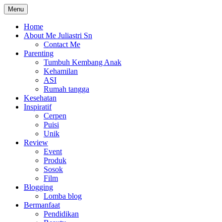
Skip
Menu
The Colorful Life By Juliastri Sn
Lifestyle Blog
to
content
Home
About Me Juliastri Sn
Contact Me
Parenting
Tumbuh Kembang Anak
Kehamilan
ASI
Rumah tangga
Kesehatan
Inspiratif
Cerpen
Puisi
Unik
Review
Event
Produk
Sosok
Film
Blogging
Lomba blog
Bermanfaat
Pendidikan