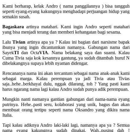
Kami berharap, kelak Andro ( nama panggilannya ) bisa tangguh
seperti eyang-eyang kakungnya menghadapi perjuangan hidup yang
semakin susah.
Bagaskara
artinya matahari. Kami ingin Andro seperti matahari
yang bisa menjadi terang dan memberi kehangatan bagi sesama.
Lalu
Tivian
artinya apa ya ? Kalau ini bagian dari narsisme bapak
ibunya yang ingin dicantumkan namanya. Gabungan nama dari
Sayek
TI
dan Octa
VIA
. Nama belakang saya dan suami. Kalau
Cuma Tivia saja kok kesannya gantung, ya sudah ditambah huruf N
dibelakangnya supaya lebih nyaman didengar.
Rencananya nama ini akan tercantum sebagai nama anak-anak kami
sebagai marga. Kalau perempuan ya jadi Tivia atau Tivias
saja..hehe..berkhayal dulu, nggak dilarang, toh ? Yang pasti kami
harus ngarang nama lagi kalau Andro sudah punya adik perempuan.
Mungkin nanti namanya gantian gabungan dari nama-nama eyang
putrinya. Hehe..pasti seru, kolaborasi yang unik, bagus dan akan
membuat orang tertipu seperti nama Oksandro yang dikira nama
Italia.
Tapi kalau adiknya Andro laki-laki lagi, namanya apa ya ? Semua
nama eyang kakungnya sudah dipakai. Wah..pusing dah !