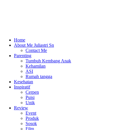
Home
About Me Juliastri Sn
Contact Me
Parenting
Tumbuh Kembang Anak
Kehamilan
ASI
Rumah tangga
Kesehatan
Inspiratif
Cerpen
Puisi
Unik
Review
Event
Produk
Sosok
Film