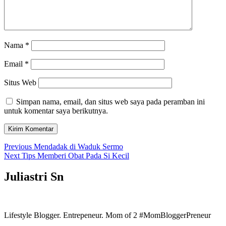
Nama
*
Email
*
Situs Web
Simpan nama, email, dan situs web saya pada peramban ini
untuk komentar saya berikutnya.
Navigasi
Previous
Previous
Mendadak di Waduk Sermo
Next
post:
Next
Tips Memberi Obat Pada Si Kecil
pos
post:
Juliastri Sn
Lifestyle Blogger. Entrepeneur. Mom of 2 #MomBloggerPreneur