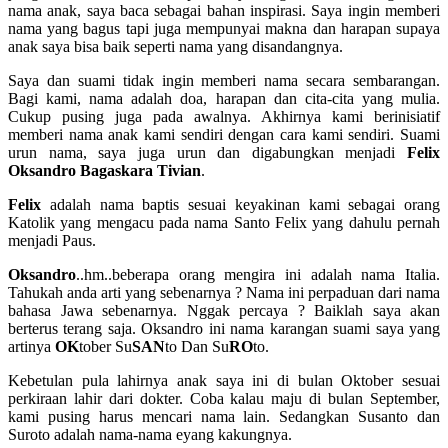
nama anak, saya baca sebagai bahan inspirasi. Saya ingin memberi
nama yang bagus tapi juga mempunyai makna dan harapan supaya
anak saya bisa baik seperti nama yang disandangnya.
Saya dan suami tidak ingin memberi nama secara sembarangan.
Bagi kami, nama adalah doa, harapan dan cita-cita yang mulia.
Cukup pusing juga pada awalnya. Akhirnya kami berinisiatif
memberi nama anak kami sendiri dengan cara kami sendiri. Suami
urun nama, saya juga urun dan digabungkan menjadi
Felix
Oksandro Bagaskara Tivian
.
Felix
adalah nama baptis sesuai keyakinan kami sebagai orang
Katolik yang mengacu pada nama Santo Felix yang dahulu pernah
menjadi Paus.
Oksandro
..hm..beberapa orang mengira ini adalah nama Italia.
Tahukah anda arti yang sebenarnya ? Nama ini perpaduan dari nama
bahasa Jawa sebenarnya. Nggak percaya ? Baiklah saya akan
berterus terang saja. Oksandro ini nama karangan suami saya yang
artinya
OK
tober Su
SAN
to Dan Su
RO
to.
Kebetulan pula lahirnya anak saya ini di bulan Oktober sesuai
perkiraan lahir dari dokter. Coba kalau maju di bulan September,
kami pusing harus mencari nama lain. Sedangkan Susanto dan
Suroto adalah nama-nama eyang kakungnya.