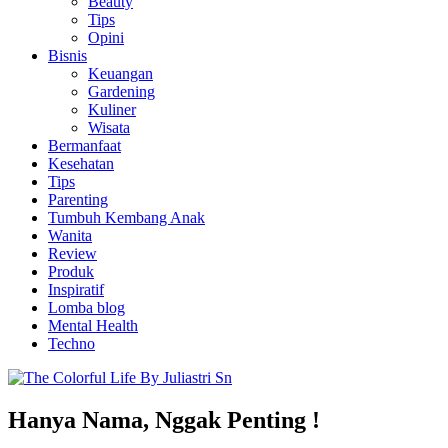
Beauty
Tips
Opini
Bisnis
Keuangan
Gardening
Kuliner
Wisata
Bermanfaat
Kesehatan
Tips
Parenting
Tumbuh Kembang Anak
Wanita
Review
Produk
Inspiratif
Lomba blog
Mental Health
Techno
Hanya Nama, Nggak Penting !