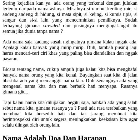
Sering kejadian kan ya, ada orang yang terkenal dengan julukan
tertentu daripada nama aslinya. Misalnya si rambut keriting mie, si
andeng-andeng di hidung, si mata sipit, si keling, si kumis tipis, si
sangar dan si-si lain yang mencerminkan pemiliknya. Sudah
terbayang gimana
crowded
dan pusingnya mengingat-ingat itu
semua jika dunia tanpa nama ?
Ada nama saja kadang susah ngingatnya gimana kalau nggak ada.
Apalagi kalau banyak yang mirip-mirip. Duh, tambah pusing lagi
harus mencari-cari ciri khas yang paling bisa diandalkan dan nggak
pasaran.
Bicara tentang nama, cukup ampuh juga kalau kita bisa menghafal
banyak nama orang yang kita kenal. Bayangkan saat kita di jalan
tiba-tiba ada yang memanggil nama kita. Duh..senangnya ada yang
mengenal nama kita dan mau berbaik hati menyapa. Rasanya
gimana gitu..
Tapi kalau nama kita dilupakan begitu saja, bahkan ada yang salah
sebut nama kita, gimana rasanya ya ? Pasti ada rasa terabaikan yang
membuat kita bersedih hati dan tak jarang membuat kita
berintrospeksi diri untuk segera meningkatkan keeksisan kita agar
selalu diingat oleh orang lain.
Nama Adalah Doa Dan Harapan