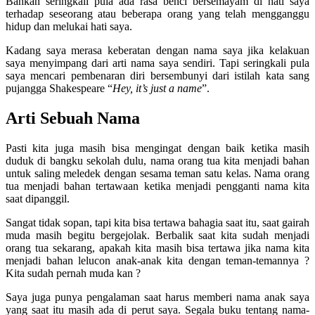
Bahkan seringkali pula ada rasa benci bersemayam di hati saya
terhadap seseorang atau beberapa orang yang telah mengganggu
hidup dan melukai hati saya.
Kadang saya merasa keberatan dengan nama saya jika kelakuan
saya menyimpang dari arti nama saya sendiri. Tapi seringkali pula
saya mencari pembenaran diri bersembunyi dari istilah kata sang
pujangga Shakespeare “
Hey, it’s just a name
”.
Arti Sebuah Nama
Pasti kita juga masih bisa mengingat dengan baik ketika masih
duduk di bangku sekolah dulu, nama orang tua kita menjadi bahan
untuk saling meledek dengan sesama teman satu kelas. Nama orang
tua menjadi bahan tertawaan ketika menjadi pengganti nama kita
saat dipanggil.
Sangat tidak sopan, tapi kita bisa tertawa bahagia saat itu, saat gairah
muda masih begitu bergejolak. Berbalik saat kita sudah menjadi
orang tua sekarang, apakah kita masih bisa tertawa jika nama kita
menjadi bahan lelucon anak-anak kita dengan teman-temannya ?
Kita sudah pernah muda kan ?
Saya juga punya pengalaman saat harus memberi nama anak saya
yang saat itu masih ada di perut saya. Segala buku tentang nama-