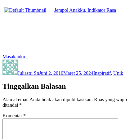
Jempol Anakku, Indikator Rasa
Masakanku..
Author
Posted
Categories
on
Juliastri Sn
Juni 2, 2010
Maret 25, 2024
Inspiratif
,
Unik
Tinggalkan Balasan
Alamat email Anda tidak akan dipublikasikan.
Ruas yang wajib
ditandai
*
Komentar
*