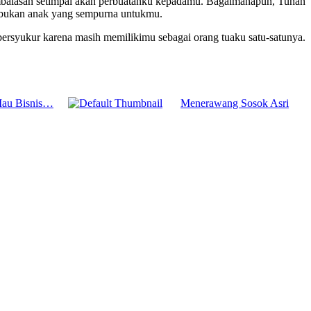
mbalasan setimpal akan perbuatanku kepadamu. Bagaimanapun, Tuhan
 bukan anak yang sempurna untukmu.
rsyukur karena masih memilikimu sebagai orang tuaku satu-satunya.
au Bisnis…
Menerawang Sosok Asri