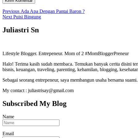
Navigasi
Previous
Previous
Ada Apa Dengan Pantai Baron ?
Next
post:
Next
Puisi Bingung
pos
post:
Juliastri Sn
Lifestyle Blogger. Entrepeneur. Mom of 2 #MomBloggerPreneur
Halo! Terima kasih sudah membaca. Temukan banyak cerita disini tent
bisnis, keuangan, traveling, parenting, kehamilan, blogging, kesehata
Sebagai seorang entrepeneur, saya membangun usaha bersama suami. 
My contact : juliastrisay@gmail.com
Subscribed My Blog
Name
Email