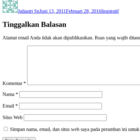
on
Juliastri Sn
Juni 13, 2011
Februari 28, 2016
Inspiratif
Tinggalkan Balasan
Alamat email Anda tidak akan dipublikasikan.
Ruas yang wajib ditan
Komentar
*
Nama
*
Email
*
Situs Web
Simpan nama, email, dan situs web saya pada peramban ini untuk