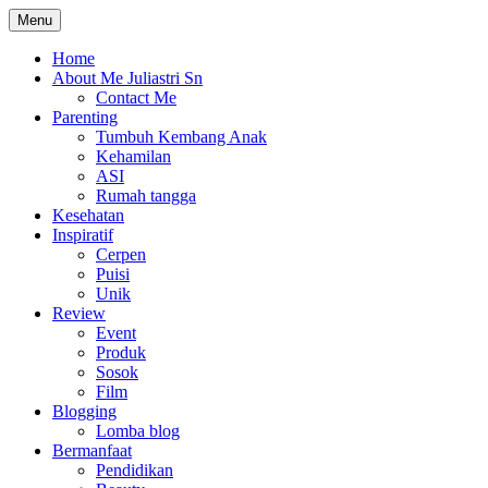
Skip
Menu
The Colorful Life By Juliastri Sn
Lifestyle Blog
to
content
Home
About Me Juliastri Sn
Contact Me
Parenting
Tumbuh Kembang Anak
Kehamilan
ASI
Rumah tangga
Kesehatan
Inspiratif
Cerpen
Puisi
Unik
Review
Event
Produk
Sosok
Film
Blogging
Lomba blog
Bermanfaat
Pendidikan