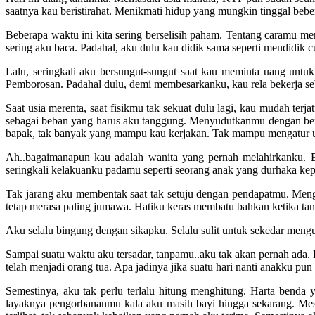
saatnya kau beristirahat. Menikmati hidup yang mungkin tinggal bebe
Beberapa waktu ini kita sering berselisih paham. Tentang caramu m
sering aku baca. Padahal, aku dulu kau didik sama seperti mendidik 
Lalu, seringkali aku bersungut-sungut saat kau meminta uang untuk
Pemborosan. Padahal dulu, demi membesarkanku, kau rela bekerja s
Saat usia merenta, saat fisikmu tak sekuat dulu lagi, kau mudah ter
sebagai beban yang harus aku tanggung. Menyudutkanmu dengan berb
bapak, tak banyak yang mampu kau kerjakan. Tak mampu mengatur uan
Ah..bagaimanapun kau adalah wanita yang pernah melahirkanku. Ba
seringkali kelakuanku padamu seperti seorang anak yang durhaka ke
Tak jarang aku membentak saat tak setuju dengan pendapatmu. Meng
tetap merasa paling jumawa. Hatiku keras membatu bahkan ketika tan
Aku selalu bingung dengan sikapku. Selalu sulit untuk sekedar meng
Sampai suatu waktu aku tersadar, tanpamu..aku tak akan pernah ada.
telah menjadi orang tua. Apa jadinya jika suatu hari nanti anakku 
Semestinya, aku tak perlu terlalu hitung menghitung. Harta benda
layaknya pengorbananmu kala aku masih bayi hingga sekarang. Mes