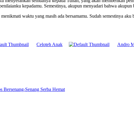
nya aku menyerahkan semuanya kepada Tuhan, yang akan memberikan pe
n penilaianku kepadamu. Semestinya, akupun menyadari bahwa akupun
menikmati waktu yang masih ada bersamamu. Sudah semestinya aku be
Celoteh Anak
Andro M
ps Bersenang-Senang Serba Hemat