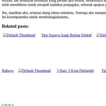
terlihat, tak sebanyak kebaikan yang pernah aku terima. Semesti
telah memilihmu untuk menjadi malaikat penjagaku, seburuk apapu
Ibu, maafkan aku..selamat ulang tahun untukmu. Semoga aku mampu 
Ini kesempatanku untuk membahagiakanmu..
Related posts:
Tips Supaya Anak Belajar Efektif
Rahayu
3 Hari, 5 Kota Dijelajahi
Ti
Author
Posted
Categories