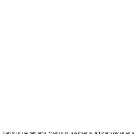
Hari ini ulang tahunmu. Memasuki usia manula, KTP pun sudah seum