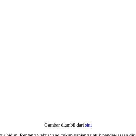
Gambar diambil dari
sini
ur hidup. Rentang waktu yang cukup panjang untuk pendewasaan diri