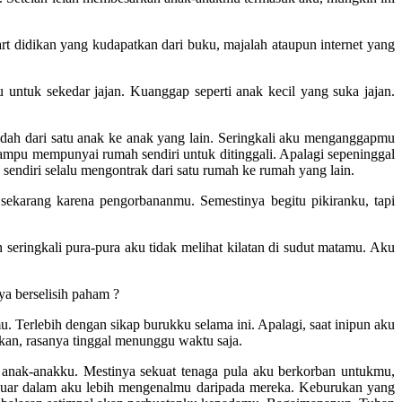
t didikan yang kudapatkan dari buku, majalah ataupun internet yang
 untuk sekedar jajan. Kuanggap seperti anak kecil yang suka jajan.
pindah dari satu anak ke anak yang lain. Seringkali aku menganggapmu
mpu mempunyai rumah sendiri untuk ditinggali. Apalagi sepeninggal
ndiri selalu mengontrak dari satu rumah ke rumah yang lain.
sekarang karena pengorbananmu. Semestinya begitu pikiranku, tapi
ringkali pura-pura aku tidak melihat kilatan di sudut matamu. Aku
ya berselisih paham ?
 Terlebih dengan sikap burukku selama ini. Apalagi, saat inipun aku
gkan, rasanya tinggal menunggu waktu saja.
k anak-anakku. Mestinya sekuat tenaga pula aku berkorban untukmu,
 Luar dalam aku lebih mengenalmu daripada mereka. Keburukan yang