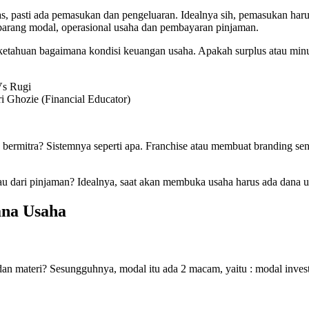
kas, pasti ada pemasukan dan pengeluaran. Idealnya sih, pemasukan har
barang modal, operasional usaha dan pembayaran pinjaman.
 ketahuan bagaimana kondisi keuangan usaha. Apakah surplus atau min
ri Ghozie (Financial Educator)
 bermitra? Sistemnya seperti apa. Franchise atau membuat branding se
u dari pinjaman? Idealnya, saat akan membuka usaha harus ada dana 
ana Usaha
an materi? Sesungguhnya, modal itu ada 2 macam, yaitu : modal invest