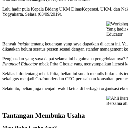
Lalu hadir pula Kepala Bidang UKM DinasKoperasi, UKM, dan Nakert
Yogyakarta, Selasa (03/09/2019).
Yang hadir 
Educator
Banyak
insight
tentang keuangan yang saya dapatkan di acara ini. Ya
dikatakan belum seratus persen sesuai dengan standar management keu
Penghasilan yang saya dapat selama ini bagaimana pengelolaannya? N
Financial Educator
mbak Prita Ghozie yang menyampaikan literasi k
Sekilas info tentang mbak Prita, beliau ini sudah menulis buku lari
sekaligus menjadi Co-founder dan CEO perusahaan konsultan peren
Selain itu, beliau juga menjadi wakil ketua di berbagai organisasi ekon
Bersama ahl
Tantangan Membuka Usaha
Mau Buka Usaha Apa?