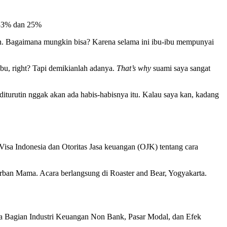
n 33% dan 25%
an. Bagaimana mungkin bisa? Karena selama ini ibu-ibu mempunyai
ibu, right? Tapi demikianlah adanya.
That’s why
suami saya sangat
turutin nggak akan ada habis-habisnya itu. Kalau saya kan, kadang
isa Indonesia dan Otoritas Jasa keuangan (OJK) tentang cara
ban Mama. Acara berlangsung di Roaster and Bear, Yogyakarta.
la Bagian Industri Keuangan Non Bank, Pasar Modal, dan Efek