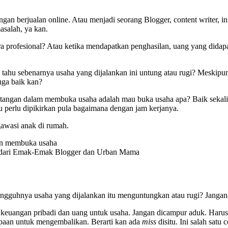
dengan berjualan online. Atau menjadi seorang Blogger, content writer,
asalah, ya kan.
ra profesional? Atau ketika mendapatkan penghasilan, uang yang didap
npa tahu sebenarnya usaha yang dijalankan ini untung atau rugi? Meskip
juga baik kan?
tangan dalam membuka usaha adalah mau buka usaha apa? Baik sekali 
u perlu dipikirkan pula bagaimana dengan jam kerjanya.
gawasi anak di rumah.
 dari Emak-Emak Blogger dan Urban Mama
ngguhnya usaha yang dijalankan itu menguntungkan atau rugi? Jangan-j
 keuangan pribadi dan uang untuk usaha. Jangan dicampur aduk. Harus d
lupaan untuk mengembalikan. Berarti kan ada
miss
disitu. Ini salah satu 