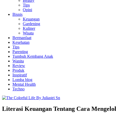
Beauty
Tips
Opini
Bisnis
Keuangan
Gardening
Kuliner
Wisata
Bermanfaat
Kesehatan
Tips
Parenting
Tumbuh Kembang Anak
Wanita
Review
Produk
Inspiratif
Lomba blog
Mental Health
Techno
Literasi Keuangan Tentang Cara Mengel