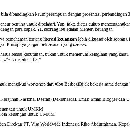
ngan bila dibandingkan kaum perempuan dengan prosentasi perbandinga
neur penting untuk dipelajari. Yup, fakta diatas cukup mencengangk
dengan para bapak. Ya, seorang ibu adalah Menteri keuangan.
snya pemahaman tentang
literasi keuangan
lebih dikuasai oleh seorang 
ya. Prinsipnya jangan beli sesuatu yang
useless.
arus sesuai kebutuhan, bukan untuk memenuhi keinginan yang kalau di
lu..*eh, malah curhat*
tuk mengikuti workshop dari #Ibu BerbagiBijak bekerja sama dengan V
n Kerajinan Nasional Daerah (Dekranasda), Emak-Emak Blogger dan Ur
elola-keuangan-untuk-UMKM
iden Direktur PT. Visa Worldwide Indonesia Riko Abdurrahman, Kepa