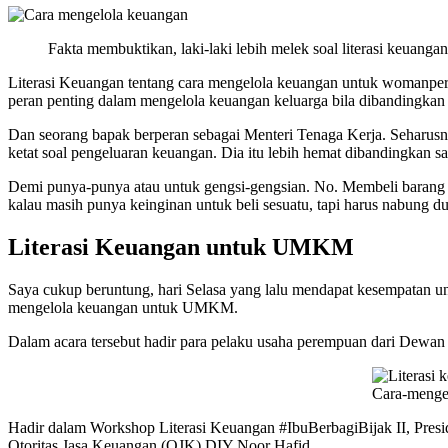
Fakta membuktikan, laki-laki lebih melek soal literasi keua
Literasi Keuangan tentang cara mengelola keuangan untuk womanpere
peran penting dalam mengelola keuangan keluarga bila dibandingkan 
Dan seorang bapak berperan sebagai Menteri Tenaga Kerja. Seharu
ketat soal pengeluaran keuangan. Dia itu lebih hemat dibandingkan sa
Demi punya-punya atau untuk gengsi-gengsian. No. Membeli barang h
kalau masih punya keinginan untuk beli sesuatu, tapi harus nabung du
Literasi Keuangan untuk UMKM
Saya cukup beruntung, hari Selasa yang lalu mendapat kesempatan un
mengelola keuangan untuk UMKM.
Dalam acara tersebut hadir para pelaku usaha perempuan dari Dewa
Cara-meng
Hadir dalam Workshop Literasi Keuangan #IbuBerbagiBijak II, Pres
Otoritas Jasa Keuangan (OJK) DIY Noor Hafid.