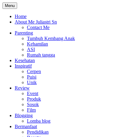
Skip
Menu
The Colorful Life By Juliastri Sn
Lifestyle Blog
to
content
Home
About Me Juliastri Sn
Contact Me
Parenting
Tumbuh Kembang Anak
Kehamilan
ASI
Rumah tangga
Kesehatan
Inspiratif
Cerpen
Puisi
Unik
Review
Event
Produk
Sosok
Film
Blogging
Lomba blog
Bermanfaat
Pendidikan