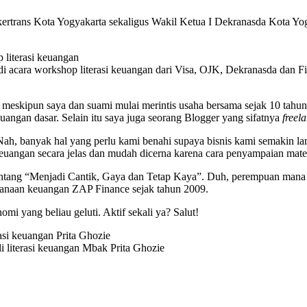
rans Kota Yogyakarta sekaligus Wakil Ketua I Dekranasda Kota Yogy
di acara workshop literasi keuangan dari Visa, OJK, Dekranasda dan Fi
, meskipun saya dan suami mulai merintis usaha bersama sejak 10 tahun
angan dasar. Selain itu saya juga seorang Blogger yang sifatnya
freel
ah, banyak hal yang perlu kami benahi supaya bisnis kami semakin lan
euangan secara jelas dan mudah dicerna karena cara penyampaian mater
s tentang “Menjadi Cantik, Gaya dan Tetap Kaya”. Duh, perempuan mana s
canaan keuangan ZAP Finance sejak tahun 2009.
omi yang beliau geluti. Aktif sekali ya? Salut!
i literasi keuangan Mbak Prita Ghozie