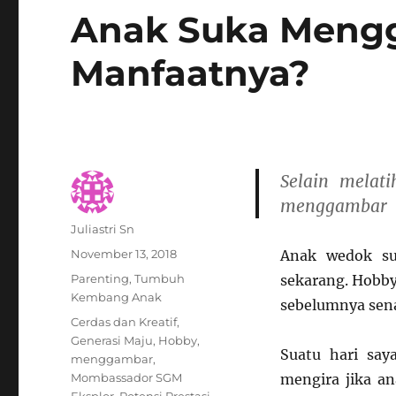
Anak Suka Meng
Manfaatnya?
Selain melat
menggambar
Author
Juliastri Sn
Posted
November 13, 2018
Anak wedok su
on
Categories
Parenting
,
Tumbuh
sekarang. Hobby
Kembang Anak
sebelumnya sen
Tags
Cerdas dan Kreatif
,
Generasi Maju
,
Hobby
,
Suatu hari say
menggambar
,
Mombassador SGM
mengira jika a
Eksplor
,
Potensi Prestasi
,