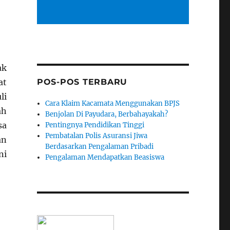
ak
POS-POS TERBARU
at
li
Cara Klaim Kacamata Menggunakan BPJS
ah
Benjolan Di Payudara, Berbahayakah?
sa
Pentingnya Pendidikan Tinggi
Pembatalan Polis Asuransi Jiwa
an
Berdasarkan Pengalaman Pribadi
ni
Pengalaman Mendapatkan Beasiswa