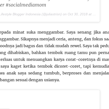
er #socialmediamom
ifestyle Blogger Indonesia (@juliastrisn) on
Oct 30, 2018 at 6:45pm PDT
epada minat suka menggambar. Saya senang jika an
ggambar. Sikapnya menjadi ceria, anteng, dan fokus sa
dnya jadi bagus dan tidak mudah rewel. Saya tak pedu
yang dihabiskan, bahkan tembok ruang tamu pun pern
terluas untuk menuangkan karya corat-coretnya di ma
 saya kaget ketika tembok dicoret-coret, tapi kemudi
hwa anak saya sedang tumbuh, berproses dan menjala
bangan sesuai dengan usianya.