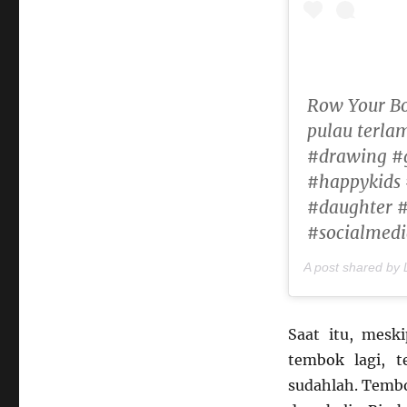
Row Your Bo
pulau terla
#drawing #g
#happykids 
#daughter 
#socialme
A post shared by L
Saat itu, mesk
tembok lagi, 
sudahlah. Tembok