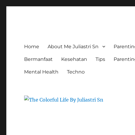
The Colorful Life By Julia
Lifestyle Blog
Home
About Me Juliastri Sn
Parenti
Bermanfaat
Kesehatan
Tips
Parenti
Mental Health
Techno