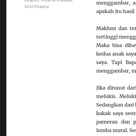
menggambar, a
SGM Eksplor
apakah itu hasi
Maklum dan teru
tertinggi mengg
Maka bisa dib
kedua anak saya
saya. Tapi Bap
menggambar, me
Jika dirunut da
melukis. Meluki
Sedangkan dari 
kakak saya seor
pameran dan p
lomba mural. Ser