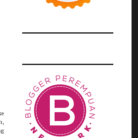
ke
h,
ng