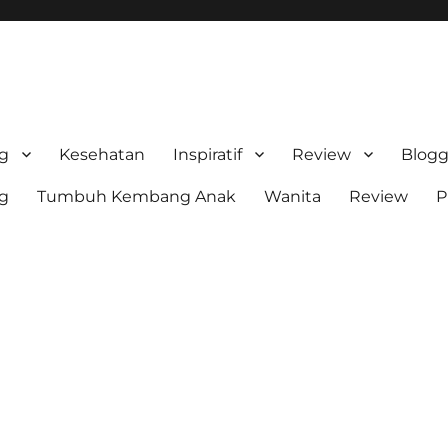
stri Sn
ng
Kesehatan
Inspiratif
Review
Blogg
ng
Tumbuh Kembang Anak
Wanita
Review
P