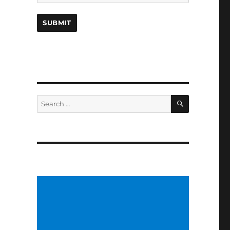
SEARCH
Search
for: