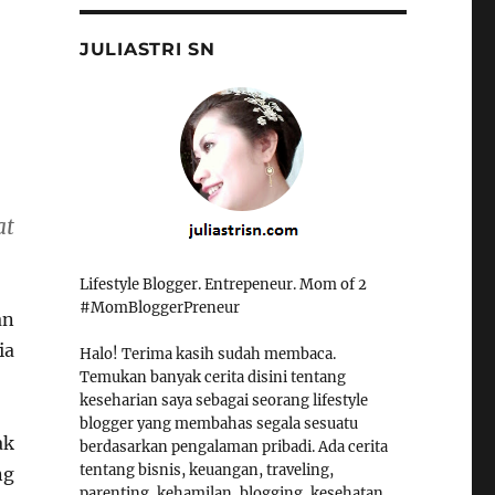
JULIASTRI SN
at
Lifestyle Blogger. Entrepeneur. Mom of 2
#MomBloggerPreneur
an
ia
Halo! Terima kasih sudah membaca.
Temukan banyak cerita disini tentang
keseharian saya sebagai seorang lifestyle
blogger yang membahas segala sesuatu
ak
berdasarkan pengalaman pribadi. Ada cerita
tentang bisnis, keuangan, traveling,
ng
parenting, kehamilan, blogging, kesehatan,