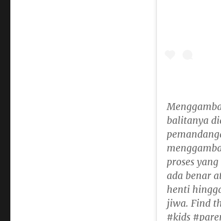
Menggambar
balitanya d
pemandangan
menggambar.
proses yang 
ada benar at
henti hingg
jiwa. Find 
#kids #pare