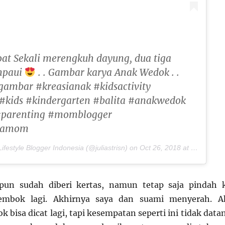
at Sekali merengkuh dayung, dua tiga
mpaui
. . Gambar karya Anak Wedok . .
ambar #kreasianak #kidsactivity
#kids #kindergarten #balita #anakwedok
#parenting #momblogger
diamom
ifestyle Blogger Indonesia (@juliastrisn) on
Oct 26, 2018 at 6:31pm PDT
ipun sudah diberi kertas, namun tetap saja pindah 
tembok lagi. Akhirnya saya dan suami menyerah. A
 bisa dicat lagi, tapi kesempatan seperti ini tidak data