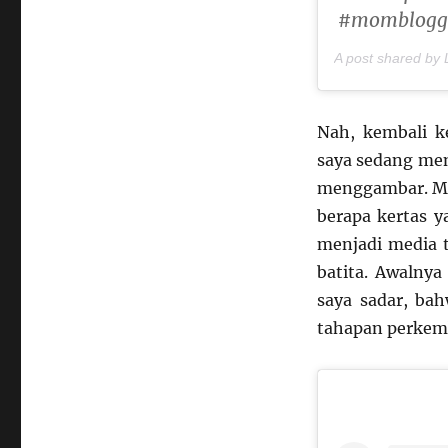
#momblogg
A post shared by L
Nah, kembali k
saya sedang men
menggambar. Moo
berapa kertas 
menjadi media 
batita. Awalnya
saya sadar, ba
tahapan perkem