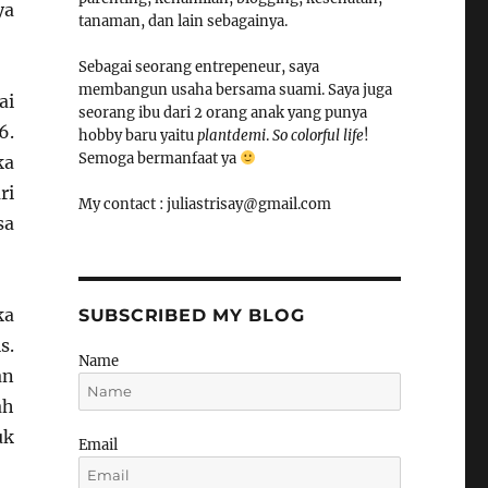
ya
tanaman, dan lain sebagainya.
Sebagai seorang entrepeneur, saya
membangun usaha bersama suami. Saya juga
ai
seorang ibu dari 2 orang anak yang punya
6.
hobby baru yaitu
plantdemi
.
So colorful life
!
Semoga bermanfaat ya
ka
ri
My contact : juliastrisay@gmail.com
sa
ka
SUBSCRIBED MY BLOG
s.
Name
an
ah
uk
Email