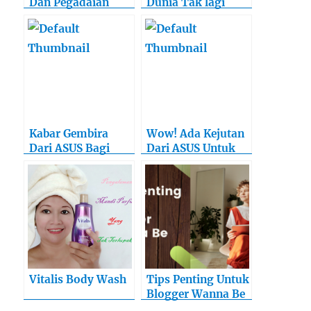
Dan Pegadaian
Dunia Tak lagi
Selebar Daun Kelor
Kabar Gembira
Wow! Ada Kejutan
Dari ASUS Bagi
Dari ASUS Untuk
Anda Yang Suka
Para Gamers!
Traveling!
Vitalis Body Wash
Tips Penting Untuk
Blogger Wanna Be