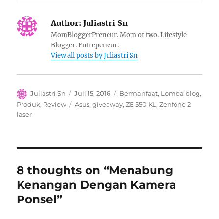
Author:
Juliastri Sn
MomBloggerPreneur. Mom of two. Lifestyle
Blogger. Entrepeneur.
View all posts by Juliastri Sn
Author
Posted
Categories
Juliastri Sn
Juli 15, 2016
Bermanfaat
,
Lomba blog
,
on
Tags
Produk
,
Review
Asus
,
giveaway
,
ZE 550 KL
,
Zenfone 2
laser
8 thoughts on “Menabung
Kenangan Dengan Kamera
Ponsel”