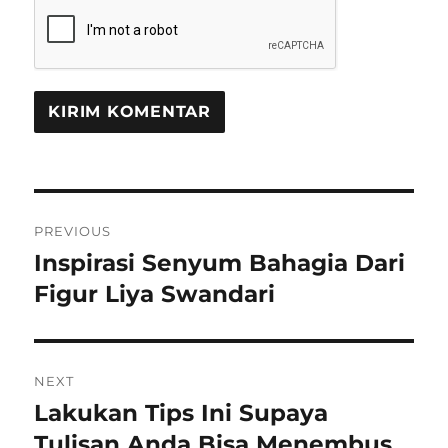
Navigasi
PREVIOUS
pos
Inspirasi Senyum Bahagia Dari
Previous
post:
Figur Liya Swandari
NEXT
Lakukan Tips Ini Supaya
Next
post:
Tulisan Anda Bisa Menembus