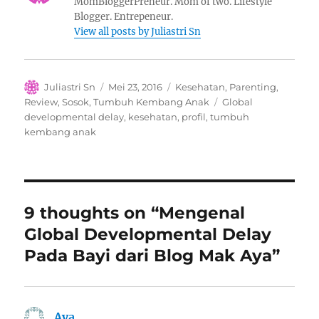
MomBloggerPreneur. Mom of two. Lifestyle
Blogger. Entrepeneur.
View all posts by Juliastri Sn
Author
Posted
Categories
Juliastri Sn
Mei 23, 2016
Kesehatan
,
Parenting
,
on
Tags
Review
,
Sosok
,
Tumbuh Kembang Anak
Global
developmental delay
,
kesehatan
,
profil
,
tumbuh
kembang anak
9 thoughts on “Mengenal
Global Developmental Delay
Pada Bayi dari Blog Mak Aya”
Aya
berkata: