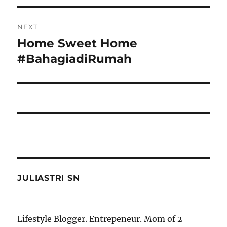
NEXT
Home Sweet Home
Next
post:
#BahagiadiRumah
JULIASTRI SN
Lifestyle Blogger. Entrepeneur. Mom of 2