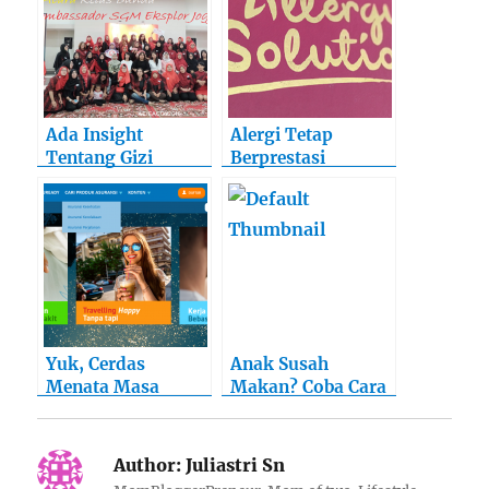
Ada Insight
Alergi Tetap
Tentang Gizi
Berprestasi
Seimbang dan
Wirausaha Wanita
di Acara Kelas
Bunda
Mombassador
SGM Eksplor Jogja
Pelopor Generasi
Maju
Yuk, Cerdas
Anak Susah
Menata Masa
Makan? Coba Cara
Depan !
Ini!
Author:
Juliastri Sn