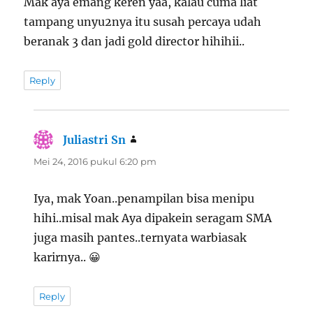
Mak aya emang keren yaa, kalau cuma liat
tampang unyu2nya itu susah percaya udah
beranak 3 dan jadi gold director hihihii..
Reply
Juliastri Sn
berkata:
Mei 24, 2016 pukul 6:20 pm
Iya, mak Yoan..penampilan bisa menipu
hihi..misal mak Aya dipakein seragam SMA
juga masih pantes..ternyata warbiasak
karirnya.. 😀
Reply