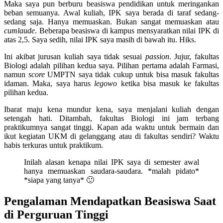
Maka saya pun berburu beasiswa pendidikan untuk meringankan
beban semuanya. Awal kuliah, IPK saya berada di taraf sedang-
sedang saja. Hanya memuaskan. Bukan sangat memuaskan atau
cumlaude
. Beberapa beasiswa di kampus mensyaratkan nilai IPK di
atas 2,5. Saya sedih, nilai IPK saya masih di bawah itu. Hiks.
Ini akibat jurusan kuliah saya tidak sesuai
passion
. Jujur, fakultas
Biologi adalah pilihan kedua saya. Pilihan pertama adalah Farmasi,
namun
score
UMPTN saya tidak cukup untuk bisa masuk fakultas
idaman. Maka, saya harus
legowo
ketika bisa masuk ke fakultas
pilihan kedua.
Ibarat maju kena mundur kena, saya menjalani kuliah dengan
setengah hati. Ditambah, fakultas Biologi ini jam terbang
praktikumnya sangat tinggi. Kapan ada waktu untuk bermain dan
ikut kegiatan UKM di gelanggang atau di fakultas sendiri? Waktu
habis terkuras untuk praktikum.
Inilah alasan kenapa nilai IPK saya di semester awal
hanya memuaskan saudara-saudara. *malah pidato*
*siapa yang tanya* 🙂
Pengalaman Mendapatkan Beasiswa Saat
di Perguruan Tinggi