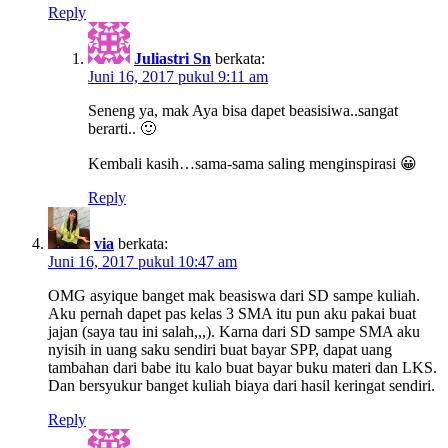
Reply
Juliastri Sn
berkata:
Juni 16, 2017 pukul 9:11 am
Seneng ya, mak Aya bisa dapet beasisiwa..sangat
berarti.. 🙂
Kembali kasih…sama-sama saling menginspirasi 😀
Reply
via
berkata:
Juni 16, 2017 pukul 10:47 am
OMG asyique banget mak beasiswa dari SD sampe kuliah.
Aku pernah dapet pas kelas 3 SMA itu pun aku pakai buat
jajan (saya tau ini salah,,,). Karna dari SD sampe SMA aku
nyisih in uang saku sendiri buat bayar SPP, dapat uang
tambahan dari babe itu kalo buat bayar buku materi dan LKS.
Dan bersyukur banget kuliah biaya dari hasil keringat sendiri.
Reply