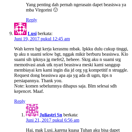
Yang penting dah pernah ngerasain dapet beasiswa ya
mba Virgorini 🙂
Reply
Lusi
berkata:
Juni 19, 2017 pukul 12:45 am
Wah keren bgt kerja kerasmu mbak. Ipkku dulu cukup tinggi,
tp aku n suami selow bgt, nggak mikir berburu beasiswa. Klo
suami sih ipknya jg mefet2, heheee. Skrg aku n suami srg
memotivasi anak utk nyari beasiswa meski kami sanggup
membiayai krn kami ingin dia jd org yg kompetitif n struggle.
Request dong beasiswa apa aja yg ada di ugm, tips n
persiapannya. Thank you.
Note: komen sebelumnya dihapus saja. Blm selesai sdh
kepencet. Maaf.
Reply
Juliastri Sn
berkata:
Juni 21, 2017 pukul 6:56 am
Hai, mak Lusi..karena kuasa Tuhan aku bisa dapet