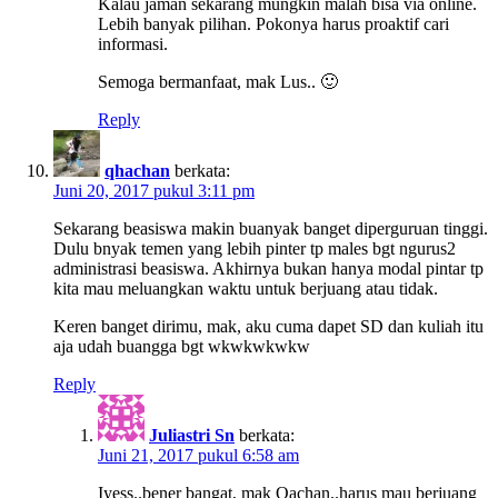
Kalau jaman sekarang mungkin malah bisa via online.
Lebih banyak pilihan. Pokonya harus proaktif cari
informasi.
Semoga bermanfaat, mak Lus.. 🙂
Reply
qhachan
berkata:
Juni 20, 2017 pukul 3:11 pm
Sekarang beasiswa makin buanyak banget diperguruan tinggi.
Dulu bnyak temen yang lebih pinter tp males bgt ngurus2
administrasi beasiswa. Akhirnya bukan hanya modal pintar tp
kita mau meluangkan waktu untuk berjuang atau tidak.
Keren banget dirimu, mak, aku cuma dapet SD dan kuliah itu
aja udah buangga bgt wkwkwkwkw
Reply
Juliastri Sn
berkata:
Juni 21, 2017 pukul 6:58 am
Iyess..bener bangat, mak Qachan..harus mau berjuang