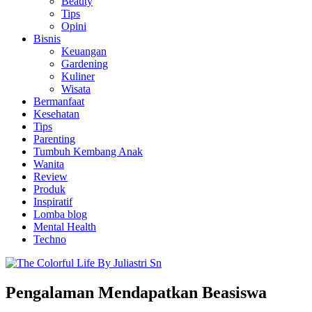
Beauty
Tips
Opini
Bisnis
Keuangan
Gardening
Kuliner
Wisata
Bermanfaat
Kesehatan
Tips
Parenting
Tumbuh Kembang Anak
Wanita
Review
Produk
Inspiratif
Lomba blog
Mental Health
Techno
Pengalaman Mendapatkan Beasiswa