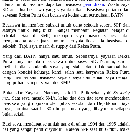
utama untuk bisa mendapatkan beasiswa
pendidikan
. Waktu saya
SD ada dua beasiswa yang saya dapatkan. Beasiswa pertama dari
yayasan Reksa Putra dan beasiswa kedua dari perusahaan BATN.
Beasiswa ini memberi subsidi untuk uang sekolah seperti SPP dan
sisanya untuk uang buku. Sangat membantu kegiatan belajar di
sekolah. Saat di SMP, meskipun saya masuk 3 besar dan
menyandang gelar juara umum, ternyata tidak ada beasiswa di
sekolah. Tapi, saya masih di supply dari Reksa Putra.
Yang dari BATN hanya satu tahun. Sebenarnya, yayasan Reksa
Putra hanya memberi beasiswa untuk siswa SD. Namun, karena
melihat nilai akademik saya yang stabil dan tidak sampai hati
dengan kondisi keluarga kami, salah satu karyawan Reksa Putra
tetap memberikan beasiswa kepada saya dan teman saya dengan
uang pribadi sampai saya lulus SMP.
Bukan dari Yayasan. Namanya pak Eli. Baik sekali yah!
So lucky
me
.. Saat saya masuk SMA, kelas dua dan tiga saya mendapatkan
beasiswa yang diajukan oleh pihak sekolah dari Depdikbud. Saya
ingat, nominal saat itu 30 ribu per bulan yang dibayarkan setiap 6
bulan sekali.
Bagi saya, mendapat sejumlah uang di tahun 1994 dan 1995 adalah
hal yang sangat patut disyukuri. Karena SPP saat itu 6 ribu, maka