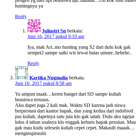
pengen yg dari dpt beasiswa aja..hahaha…cm kok msh males
huntingnya ya
Reply
Juliastri Sn
berkata:
Juni 16, 2017 pukul 9:10 am
Iya, mak Ari..mo hunting yang S2 dari dulu kok gak
sempet2 sampe saiki wis lewat batas umure..hehehe..
Reply
Kartika Nugmalia
berkata:
Juni 16, 2017 pukul 8:58 am
Ya ampun maak…keren banget dari SD sampe kuliah
beasiswa teruuus.
Aku dapet juga 2 kali mak. Waktu SD karena jadi siswa
berprestasi dari kantor bapak, dan yang kedua dari indofood
pas kuliah, dapetnya satu juta klo gak salah. Dulu aku ngejar
lulus 4 tahun soalnya klo enggak keburu bapak pensiun. Mau
gak mau kudu selesein kuliah cepet cepet. Makasih maaak…
menginspirasiiii