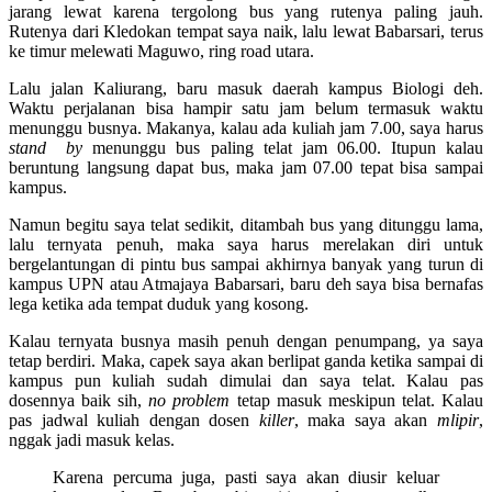
jarang lewat karena tergolong bus yang rutenya paling jauh.
Rutenya dari Kledokan tempat saya naik, lalu lewat Babarsari, terus
ke timur melewati Maguwo, ring road utara.
Lalu jalan Kaliurang, baru masuk daerah kampus Biologi deh.
Waktu perjalanan bisa hampir satu jam belum termasuk waktu
menunggu busnya. Makanya, kalau ada kuliah jam 7.00, saya harus
stand by
menunggu bus paling telat jam 06.00. Itupun kalau
beruntung langsung dapat bus, maka jam 07.00 tepat bisa sampai
kampus.
Namun begitu saya telat sedikit, ditambah bus yang ditunggu lama,
lalu ternyata penuh, maka saya harus merelakan diri untuk
bergelantungan di pintu bus sampai akhirnya banyak yang turun di
kampus UPN atau Atmajaya Babarsari, baru deh saya bisa bernafas
lega ketika ada tempat duduk yang kosong.
Kalau ternyata busnya masih penuh dengan penumpang, ya saya
tetap berdiri. Maka, capek saya akan berlipat ganda ketika sampai di
kampus pun kuliah sudah dimulai dan saya telat. Kalau pas
dosennya baik sih,
no problem
tetap masuk meskipun telat. Kalau
pas jadwal kuliah dengan dosen
killer
, maka saya akan
mlipir
,
nggak jadi masuk kelas.
Karena percuma juga, pasti saya akan diusir keluar