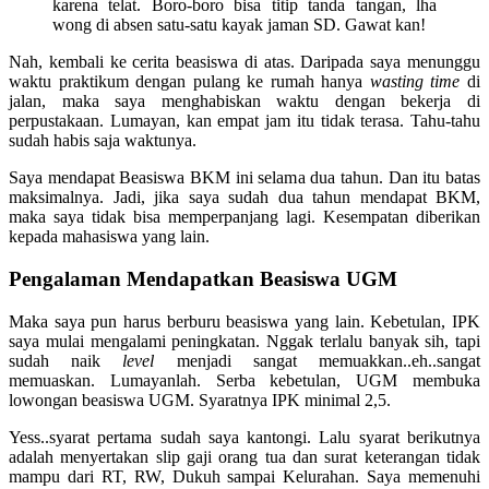
karena telat. Boro-boro bisa titip tanda tangan, lha
wong di absen satu-satu kayak jaman SD. Gawat kan!
Nah, kembali ke cerita beasiswa di atas. Daripada saya menunggu
waktu praktikum dengan pulang ke rumah hanya
wasting time
di
jalan, maka saya menghabiskan waktu dengan bekerja di
perpustakaan. Lumayan, kan empat jam itu tidak terasa. Tahu-tahu
sudah habis saja waktunya.
Saya mendapat Beasiswa BKM ini selama dua tahun. Dan itu batas
maksimalnya. Jadi, jika saya sudah dua tahun mendapat BKM,
maka saya tidak bisa memperpanjang lagi. Kesempatan diberikan
kepada mahasiswa yang lain.
Pengalaman Mendapatkan Beasiswa UGM
Maka saya pun harus berburu beasiswa yang lain. Kebetulan, IPK
saya mulai mengalami peningkatan. Nggak terlalu banyak sih, tapi
sudah naik
level
menjadi sangat memuakkan..eh..sangat
memuaskan. Lumayanlah. Serba kebetulan, UGM membuka
lowongan beasiswa UGM. Syaratnya IPK minimal 2,5.
Yess..syarat pertama sudah saya kantongi. Lalu syarat berikutnya
adalah menyertakan slip gaji orang tua dan surat keterangan tidak
mampu dari RT, RW, Dukuh sampai Kelurahan. Saya memenuhi