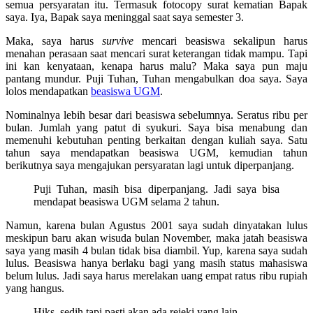
semua persyaratan itu. Termasuk fotocopy surat kematian Bapak
saya. Iya, Bapak saya meninggal saat saya semester 3.
Maka, saya harus
survive
mencari beasiswa sekalipun harus
menahan perasaan saat mencari surat keterangan tidak mampu. Tapi
ini kan kenyataan, kenapa harus malu? Maka saya pun maju
pantang mundur. Puji Tuhan, Tuhan mengabulkan doa saya. Saya
lolos mendapatkan
beasiswa UGM
.
Nominalnya lebih besar dari beasiswa sebelumnya. Seratus ribu per
bulan. Jumlah yang patut di syukuri. Saya bisa menabung dan
memenuhi kebutuhan penting berkaitan dengan kuliah saya. Satu
tahun saya mendapatkan beasiswa UGM, kemudian tahun
berikutnya saya mengajukan persyaratan lagi untuk diperpanjang.
Puji Tuhan, masih bisa diperpanjang. Jadi saya bisa
mendapat beasiswa UGM selama 2 tahun.
Namun, karena bulan Agustus 2001 saya sudah dinyatakan lulus
meskipun baru akan wisuda bulan November, maka jatah beasiswa
saya yang masih 4 bulan tidak bisa diambil. Yup, karena saya sudah
lulus. Beasiswa hanya berlaku bagi yang masih status mahasiswa
belum lulus. Jadi saya harus merelakan uang empat ratus ribu rupiah
yang hangus.
Hiks..sedih tapi pasti akan ada rejeki yang lain.