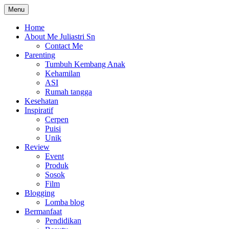
Skip
Menu
The Colorful Life By Juliastri Sn
Lifestyle Blog
to
content
Home
About Me Juliastri Sn
Contact Me
Parenting
Tumbuh Kembang Anak
Kehamilan
ASI
Rumah tangga
Kesehatan
Inspiratif
Cerpen
Puisi
Unik
Review
Event
Produk
Sosok
Film
Blogging
Lomba blog
Bermanfaat
Pendidikan