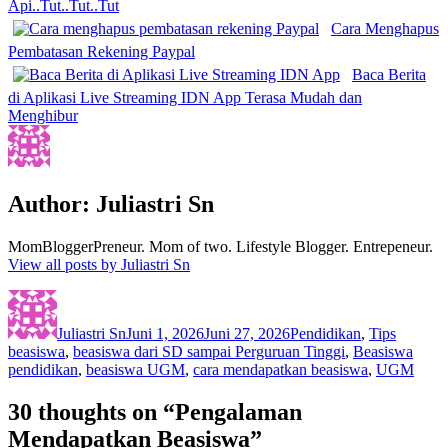
Api..Tut..Tut..Tut
Cara Menghapus
Pembatasan Rekening Paypal
Baca Berita
di Aplikasi Live Streaming IDN App Terasa Mudah dan
Menghibur
Author:
Juliastri Sn
MomBloggerPreneur. Mom of two. Lifestyle Blogger. Entrepeneur.
View all posts by Juliastri Sn
Author
Posted
Categories
Tags
on
Juliastri Sn
Juni 1, 2026
Juni 27, 2026
Pendidikan
,
Tips
beasiswa
,
beasiswa dari SD sampai Perguruan Tinggi
,
Beasiswa
pendidikan
,
beasiswa UGM
,
cara mendapatkan beasiswa
,
UGM
30 thoughts on “Pengalaman
Mendapatkan Beasiswa”