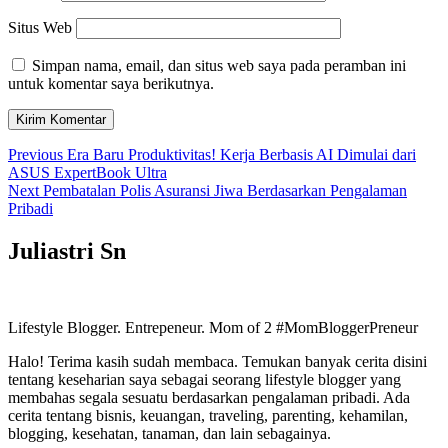
Situs Web
Simpan nama, email, dan situs web saya pada peramban ini
untuk komentar saya berikutnya.
Navigasi
Previous
Previous
Era Baru Produktivitas! Kerja Berbasis AI Dimulai dari
post:
ASUS ExpertBook Ultra
pos
Next
Next
Pembatalan Polis Asuransi Jiwa Berdasarkan Pengalaman
post:
Pribadi
Juliastri Sn
Lifestyle Blogger. Entrepeneur. Mom of 2 #MomBloggerPreneur
Halo! Terima kasih sudah membaca. Temukan banyak cerita disini
tentang keseharian saya sebagai seorang lifestyle blogger yang
membahas segala sesuatu berdasarkan pengalaman pribadi. Ada
cerita tentang bisnis, keuangan, traveling, parenting, kehamilan,
blogging, kesehatan, tanaman, dan lain sebagainya.