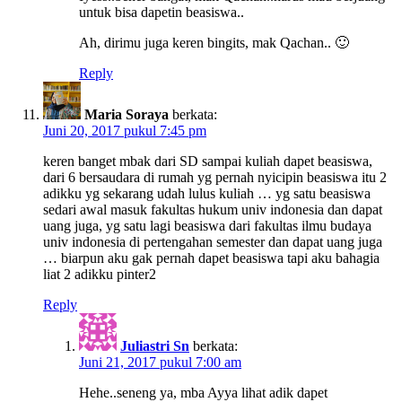
untuk bisa dapetin beasiswa..
Ah, dirimu juga keren bingits, mak Qachan.. 🙂
Reply
Maria Soraya
berkata:
Juni 20, 2017 pukul 7:45 pm
keren banget mbak dari SD sampai kuliah dapet beasiswa,
dari 6 bersaudara di rumah yg pernah nyicipin beasiswa itu 2
adikku yg sekarang udah lulus kuliah … yg satu beasiswa
sedari awal masuk fakultas hukum univ indonesia dan dapat
uang juga, yg satu lagi beasiswa dari fakultas ilmu budaya
univ indonesia di pertengahan semester dan dapat uang juga
… biarpun aku gak pernah dapet beasiswa tapi aku bahagia
liat 2 adikku pinter2
Reply
Juliastri Sn
berkata:
Juni 21, 2017 pukul 7:00 am
Hehe..seneng ya, mba Ayya lihat adik dapet