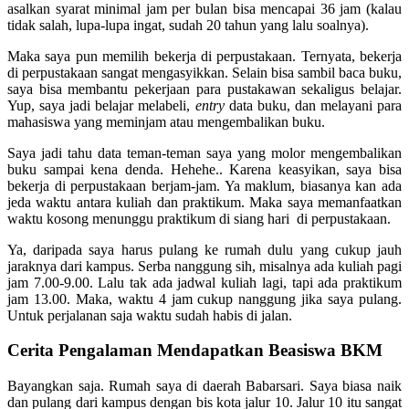
asalkan syarat minimal jam per bulan bisa mencapai 36 jam (kalau
tidak salah, lupa-lupa ingat, sudah 20 tahun yang lalu soalnya).
Maka saya pun memilih bekerja di perpustakaan. Ternyata, bekerja
di perpustakaan sangat mengasyikkan. Selain bisa sambil baca buku,
saya bisa membantu pekerjaan para pustakawan sekaligus belajar.
Yup, saya jadi belajar melabeli,
entry
data buku, dan melayani para
mahasiswa yang meminjam atau mengembalikan buku.
Saya jadi tahu data teman-teman saya yang molor mengembalikan
buku sampai kena denda. Hehehe.. Karena keasyikan, saya bisa
bekerja di perpustakaan berjam-jam. Ya maklum, biasanya kan ada
jeda waktu antara kuliah dan praktikum. Maka saya memanfaatkan
waktu kosong menunggu praktikum di siang hari di perpustakaan.
Ya, daripada saya harus pulang ke rumah dulu yang cukup jauh
jaraknya dari kampus. Serba nanggung sih, misalnya ada kuliah pagi
jam 7.00-9.00. Lalu tak ada jadwal kuliah lagi, tapi ada praktikum
jam 13.00. Maka, waktu 4 jam cukup nanggung jika saya pulang.
Untuk perjalanan saja waktu sudah habis di jalan.
Cerita Pengalaman Mendapatkan Beasiswa BKM
Bayangkan saja. Rumah saya di daerah Babarsari. Saya biasa naik
dan pulang dari kampus dengan bis kota jalur 10. Jalur 10 itu sangat