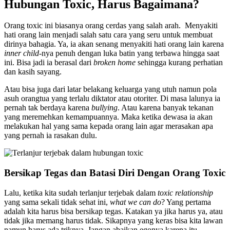
Hubungan Toxic, Harus Bagaimana?
Orang toxic ini biasanya orang cerdas yang salah arah. Menyakiti
hati orang lain menjadi salah satu cara yang seru untuk membuat
dirinya bahagia. Ya, ia akan senang menyakiti hati orang lain karena
inner child-
nya penuh dengan luka batin yang terbawa hingga saat
ini. Bisa jadi ia berasal dari
broken home
sehingga kurang perhatian
dan kasih sayang.
Atau bisa juga dari latar belakang keluarga yang utuh namun pola
asuh orangtua yang terlalu diktator atau otoriter. Di masa lalunya ia
pernah tak berdaya karena
bullying
. Atau karena banyak tekanan
yang meremehkan kemampuannya. Maka ketika dewasa ia akan
melakukan hal yang sama kepada orang lain agar merasakan apa
yang pernah ia rasakan dulu.
Bersikap Tegas dan Batasi Diri Dengan Orang Toxic
Lalu, ketika kita sudah terlanjur terjebak dalam
toxic relationship
yang sama sekali tidak sehat ini,
what we can do
? Yang pertama
adalah kita harus bisa bersikap tegas. Katakan ya jika harus ya, atau
tidak jika memang harus tidak. Sikapnya yang keras bisa kita lawan
namun harus ada triknya. Jangan abaikan egonya karena itu