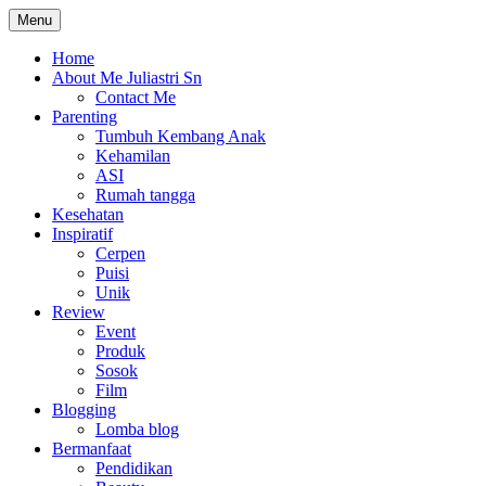
Skip
Menu
The Colorful Life By Juliastri Sn
Lifestyle Blog
to
content
Home
About Me Juliastri Sn
Contact Me
Parenting
Tumbuh Kembang Anak
Kehamilan
ASI
Rumah tangga
Kesehatan
Inspiratif
Cerpen
Puisi
Unik
Review
Event
Produk
Sosok
Film
Blogging
Lomba blog
Bermanfaat
Pendidikan