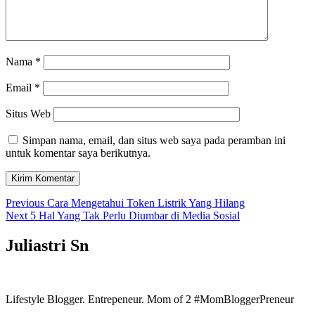
Nama
*
Email
*
Situs Web
Simpan nama, email, dan situs web saya pada peramban ini
untuk komentar saya berikutnya.
Navigasi
Previous
Previous
Cara Mengetahui Token Listrik Yang Hilang
Next
post:
Next
5 Hal Yang Tak Perlu Diumbar di Media Sosial
pos
post:
Juliastri Sn
Lifestyle Blogger. Entrepeneur. Mom of 2 #MomBloggerPreneur