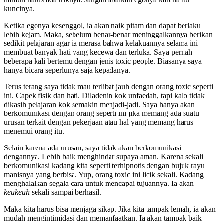
kuncinya.
Ketika egonya kesenggol, ia akan naik pitam dan dapat berlaku
lebih kejam. Maka, sebelum benar-benar meninggalkannya berikan
sedikit pelajaran agar ia merasa bahwa kelakuannya selama ini
membuat banyak hati yang kecewa dan terluka. Saya pernah
beberapa kali bertemu dengan jenis toxic people. Biasanya saya
hanya bicara seperlunya saja kepadanya.
Terus terang saya tidak mau terlibat jauh dengan orang toxic seperti
ini. Capek fisik dan hati. Diladenin kok unfaedah, tapi kalo tidak
dikasih pelajaran kok semakin menjadi-jadi. Saya hanya akan
berkomunikasi dengan orang seperti ini jika memang ada suatu
urusan terkait dengan pekerjaan atau hal yang memang harus
menemui orang itu.
Selain karena ada urusan, saya tidak akan berkomunikasi
dengannya. Lebih baik menghindar supaya aman. Karena sekali
berkomunikasi kadang kita seperti terhipnotis dengan bujuk rayu
manisnya yang berbisa. Yup, orang toxic ini licik sekali. Kadang
menghalalkan segala cara untuk mencapai tujuannya. Ia akan
keukeuh
sekali sampai berhasil.
Maka kita harus bisa menjaga sikap. Jika kita tampak lemah, ia akan
mudah mengintimidasi dan memanfaatkan. Ia akan tampak baik