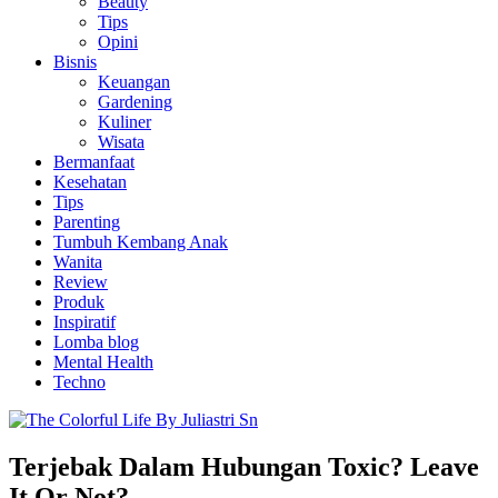
Beauty
Tips
Opini
Bisnis
Keuangan
Gardening
Kuliner
Wisata
Bermanfaat
Kesehatan
Tips
Parenting
Tumbuh Kembang Anak
Wanita
Review
Produk
Inspiratif
Lomba blog
Mental Health
Techno
Terjebak Dalam Hubungan Toxic? Leave
It Or Not?