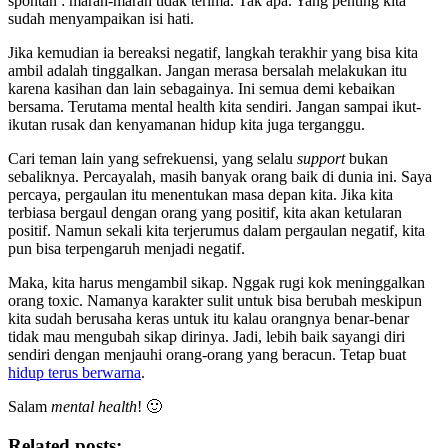
spontan : marah-marah tidak terima. Tak apa. Yang penting kita
sudah menyampaikan isi hati.
Jika kemudian ia bereaksi negatif, langkah terakhir yang bisa kita
ambil adalah tinggalkan. Jangan merasa bersalah melakukan itu
karena kasihan dan lain sebagainya. Ini semua demi kebaikan
bersama. Terutama mental health kita sendiri. Jangan sampai ikut-
ikutan rusak dan kenyamanan hidup kita juga terganggu.
Cari teman lain yang sefrekuensi, yang selalu
support
bukan
sebaliknya. Percayalah, masih banyak orang baik di dunia ini. Saya
percaya, pergaulan itu menentukan masa depan kita. Jika kita
terbiasa bergaul dengan orang yang positif, kita akan ketularan
positif. Namun sekali kita terjerumus dalam pergaulan negatif, kita
pun bisa terpengaruh menjadi negatif.
Maka, kita harus mengambil sikap. Nggak rugi kok meninggalkan
orang toxic. Namanya karakter sulit untuk bisa berubah meskipun
kita sudah berusaha keras untuk itu kalau orangnya benar-benar
tidak mau mengubah sikap dirinya. Jadi, lebih baik sayangi diri
sendiri dengan menjauhi orang-orang yang beracun. Tetap buat
hidup terus berwarna
.
Salam
mental health
! 🙂
Related posts: