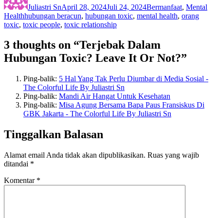
Juliastri Sn
April 28, 2024
Juli 24, 2024
Bermanfaat
,
Mental
Tags
Health
hubungan beracun
,
hubungan toxic
,
mental health
,
orang
toxic
,
toxic people
,
toxic relationship
3 thoughts on “Terjebak Dalam
Hubungan Toxic? Leave It Or Not?”
Ping-balik:
5 Hal Yang Tak Perlu Diumbar di Media Sosial -
The Colorful Life By Juliastri Sn
Ping-balik:
Mandi Air Hangat Untuk Kesehatan
Ping-balik:
Misa Agung Bersama Bapa Paus Fransiskus Di
GBK Jakarta - The Colorful Life By Juliastri Sn
Tinggalkan Balasan
Alamat email Anda tidak akan dipublikasikan.
Ruas yang wajib
ditandai
*
Komentar
*