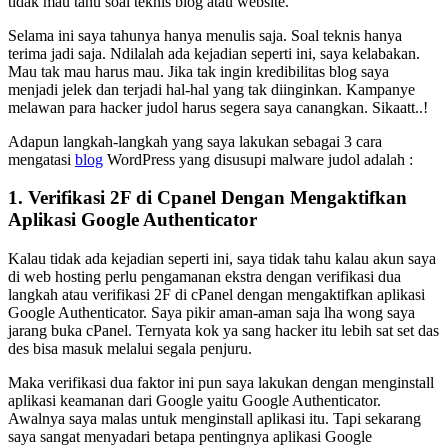
tidak mau tahu soal teknis blog atau website.
Selama ini saya tahunya hanya menulis saja. Soal teknis hanya
terima jadi saja. Ndilalah ada kejadian seperti ini, saya kelabakan.
Mau tak mau harus mau. Jika tak ingin kredibilitas blog saya
menjadi jelek dan terjadi hal-hal yang tak diinginkan. Kampanye
melawan para hacker judol harus segera saya canangkan. Sikaatt..!
Adapun langkah-langkah yang saya lakukan sebagai 3 cara
mengatasi
blog
WordPress yang disusupi malware judol adalah :
1. Verifikasi 2F di Cpanel Dengan Mengaktifkan
Aplikasi Google Authenticator
Kalau tidak ada kejadian seperti ini, saya tidak tahu kalau akun saya
di web hosting perlu pengamanan ekstra dengan verifikasi dua
langkah atau verifikasi 2F di cPanel dengan mengaktifkan aplikasi
Google Authenticator. Saya pikir aman-aman saja lha wong saya
jarang buka cPanel. Ternyata kok ya sang hacker itu lebih sat set das
des bisa masuk melalui segala penjuru.
Maka verifikasi dua faktor ini pun saya lakukan dengan menginstall
aplikasi keamanan dari Google yaitu Google Authenticator.
Awalnya saya malas untuk menginstall aplikasi itu. Tapi sekarang
saya sangat menyadari betapa pentingnya aplikasi Google