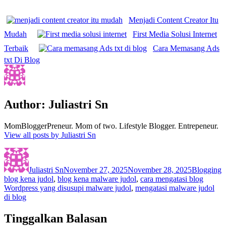
Menjadi Content Creator Itu
Mudah
First Media Solusi Internet
Terbaik
Cara Memasang Ads
txt Di Blog
Author:
Juliastri Sn
MomBloggerPreneur. Mom of two. Lifestyle Blogger. Entrepeneur.
View all posts by Juliastri Sn
Author
Posted
Categories
T
on
Juliastri Sn
November 27, 2025
November 28, 2025
Blogging
blog kena judol
,
blog kena malware judol
,
cara mengatasi blog
Wordpress yang disusupi malware judol
,
mengatasi malware judol
di blog
Tinggalkan Balasan