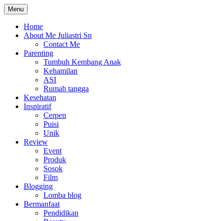
Skip
Menu
The Colorful Life By Juliastri Sn
Lifestyle Blog
to
content
Home
About Me Juliastri Sn
Contact Me
Parenting
Tumbuh Kembang Anak
Kehamilan
ASI
Rumah tangga
Kesehatan
Inspiratif
Cerpen
Puisi
Unik
Review
Event
Produk
Sosok
Film
Blogging
Lomba blog
Bermanfaat
Pendidikan