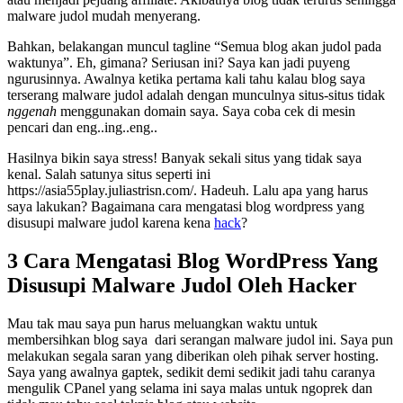
malware judol mudah menyerang.
Bahkan, belakangan muncul tagline “Semua blog akan judol pada
waktunya”. Eh, gimana? Seriusan ini? Saya kan jadi puyeng
ngurusinnya. Awalnya ketika pertama kali tahu kalau blog saya
terserang malware judol adalah dengan munculnya situs-situs tidak
nggenah
menggunakan domain saya. Saya coba cek di mesin
pencari dan eng..ing..eng..
Hasilnya bikin saya stress! Banyak sekali situs yang tidak saya
kenal. Salah satunya situs seperti ini
https://asia55play.juliastrisn.com/. Hadeuh. Lalu apa yang harus
saya lakukan? Bagaimana cara mengatasi blog wordpress yang
disusupi malware judol karena kena
hack
?
3 Cara Mengatasi Blog WordPress Yang
Disusupi Malware Judol Oleh Hacker
Mau tak mau saya pun harus meluangkan waktu untuk
membersihkan blog saya dari serangan malware judol ini. Saya pun
melakukan segala saran yang diberikan oleh pihak server hosting.
Saya yang awalnya gaptek, sedikit demi sedikit jadi tahu caranya
mengulik CPanel yang selama ini saya malas untuk ngoprek dan