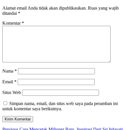
Alamat email Anda tidak akan dipublikasikan.
Ruas yang wajib
ditandai
*
Komentar
*
Nama
*
Email
*
Situs Web
Simpan nama, email, dan situs web saya pada peramban ini
untuk komentar saya berikutnya.
Previous
Previous
Cara Mencetak Miliuner Baru, Inspirasi Dari Sri Irdayati