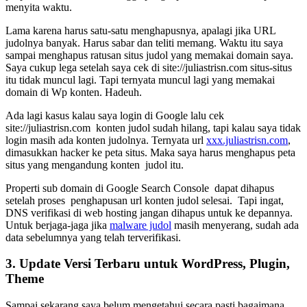
menyita waktu.
Lama karena harus satu-satu menghapusnya, apalagi jika URL
judolnya banyak. Harus sabar dan teliti memang. Waktu itu saya
sampai menghapus ratusan situs judol yang memakai domain saya.
Saya cukup lega setelah saya cek di site://juliastrisn.com situs-situs
itu tidak muncul lagi. Tapi ternyata muncul lagi yang memakai
domain di Wp konten. Hadeuh.
Ada lagi kasus kalau saya login di Google lalu cek
site://juliastrisn.com konten judol sudah hilang, tapi kalau saya tidak
login masih ada konten judolnya. Ternyata url
xxx.juliastrisn.com
,
dimasukkan hacker ke peta situs. Maka saya harus menghapus peta
situs yang mengandung konten judol itu.
Properti sub domain di Google Search Console dapat dihapus
setelah proses penghapusan url konten judol selesai. Tapi ingat,
DNS verifikasi di web hosting jangan dihapus untuk ke depannya.
Untuk berjaga-jaga jika
malware judol
masih menyerang, sudah ada
data sebelumnya yang telah terverifikasi.
3. Update Versi Terbaru untuk WordPress, Plugin,
Theme
Sampai sekarang saya belum mengetahui secara pasti bagaimana