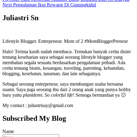
Navigasi
Next
post:
Next
Pengalaman Ikut Rewang Di Gunungkidul
pos
post:
Juliastri Sn
Lifestyle Blogger. Entrepeneur. Mom of 2 #MomBloggerPreneur
Halo! Terima kasih sudah membaca. Temukan banyak cerita disini
tentang keseharian saya sebagai seorang lifestyle blogger yang
membahas segala sesuatu berdasarkan pengalaman pribadi. Ada
cerita tentang bisnis, keuangan, traveling, parenting, kehamilan,
blogging, kesehatan, tanaman, dan lain sebagainya.
Sebagai seorang entrepeneur, saya membangun usaha bersama
suami. Saya juga seorang ibu dari 2 orang anak yang punya hobby
baru yaitu
plantdemi
.
So colorful life
! Semoga bermanfaat ya 🙂
My contact : juliastrisay@gmail.com
Subscribed My Blog
Name