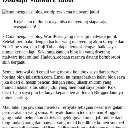
Kejahatan di dunia maya bisa menyerang siapa saja,
waspadalah!
3 Cara mengatasi blog WordPress yang disusupi malware judol.
Setelah berjibaku dengan hacker yang menyerang akun Google dan
YouTube saya, dan Puji Tuhan dapat teratasi dengan baik, saya
punya kerjaan lagi. Sekarang gantian blog ini yang diserang
malware judi online! Hadeuh..cobaan rasanya datang bertubi-tubi
silih berganti.
Semua berawal dari email yang masuk ke inbox saya dari server
hosting blog juliastrisn.com. Email itu mengabarkan kalau blog saya
jika dicari di mesin pencari dengan site://juliastrisn.com yang
muncul adalah situs-situs judol yang membuat saya panik. Kok
bisa? Lalu saya pun bertanya kepada teman-teman Blogger lainnya
untuk sharing.
Mau tahu apa jawaban mereka? Ternyata sebagian besar mengalami
permasalahan yang sama. Banyak diantara teman-teman Blogger
yang mulai melupakan aktivitas ngeblognya karena job online dari
blog mulai jarang dan banyak yang mulai beralih ke konten socmed
atau menjadi pejuang affiliate. Akibatnya blog tidak terurus sehingga