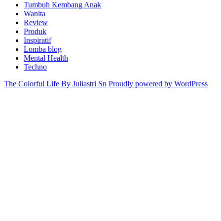
Tumbuh Kembang Anak
Wanita
Review
Produk
Inspiratif
Lomba blog
Mental Health
Techno
The Colorful Life By Juliastri Sn
Proudly powered by WordPress