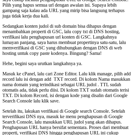
Pilih yang hapus semua url dengan awalan ini. Supaya lebih
gampang saja kalau ada URL yang mirip bisa langsung terhapus
juga tidak kerja dua kali.
Sedangkan konten judol di sub domain bisa dihapus dengan
menambahkan properti di GSC, lalu copy txt di DNS hosting,
verifikasi lalu penghapusan url konten di GSC. Langkahnya
lumayan panjang, saya harus membuat propertinya satu-satu, lalu
memverifikasi di GSC yang dihubungkan dengan DNS di web
hosting untuk copy paste kodenya. Bingung? Sama!
Hehe, begini saya urutkan langkahnya ya.
Masuk ke cPanel, lalu cari Zone Editor. Lalu klik manage, pilih add
record lalu isi dengan add TXT record. Di kolom Nama masukkan
nama domain yang terindikasi sebagai URL judol . TTL sudah
otomatis ada, tidak perlu diisi. Di kolom TXT sudah otomatis terisi
TXT. Di kolom Record, isi dengan kode yang disalin dari Google
Search Console lalu klik save.
Setelah itu, lakukan verifikasi di Google search Console. Setelah
terverifikasi DNS nya, masuk ke menu penghapusan di Google
Search Console, lalu masukkan URL judol yang akan dihapus.
Penghapusan URL hanya bersifat sementara. Proses dari membuat
properti, verifikasi DNS hingga penghapusan URL ini cukup