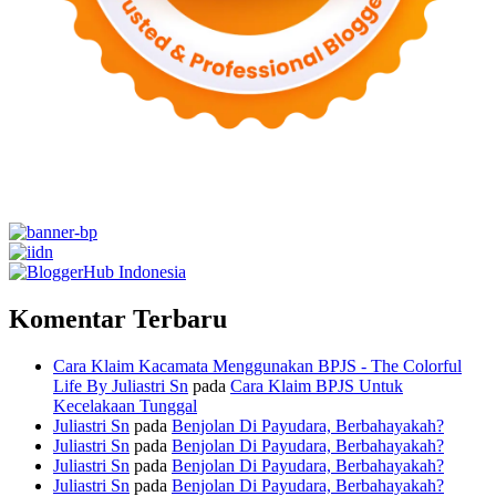
Komentar Terbaru
Cara Klaim Kacamata Menggunakan BPJS - The Colorful
Life By Juliastri Sn
pada
Cara Klaim BPJS Untuk
Kecelakaan Tunggal
Juliastri Sn
pada
Benjolan Di Payudara, Berbahayakah?
Juliastri Sn
pada
Benjolan Di Payudara, Berbahayakah?
Juliastri Sn
pada
Benjolan Di Payudara, Berbahayakah?
Juliastri Sn
pada
Benjolan Di Payudara, Berbahayakah?