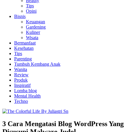
Beauty
Tips
Opini
Bisnis
Keuangan
Gardening
Kuliner
Wisata
Bermanfaat
Kesehatan
Tips
Parenting
Tumbuh Kembang Anak
Wanita
Review
Produk
Inspiratif
Lomba blog
Mental Health
Techno
3 Cara Mengatasi Blog WordPress Yang
Disusupi Malware Judol