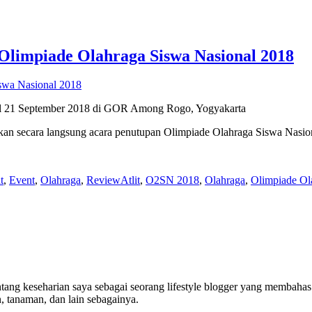
pada
Tumble
Mat
Berkualitas
Baik
Olimpiade Olahraga Siswa Nasional 2018
Membuat
Olahraga
Makin
Bersemangat
gal 21 September 2018 di GOR Among Rogo, Yogyakarta
sikan secara langsung acara penutupan Olimpiade Olahraga Siswa Nas
Tags
t
,
Event
,
Olahraga
,
Review
Atlit
,
O2SN 2018
,
Olahraga
,
Olimpiade Ol
ang keseharian saya sebagai seorang lifestyle blogger yang membahas 
n, tanaman, dan lain sebagainya.