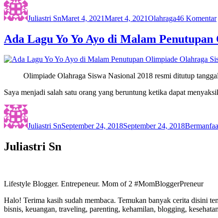
Author
Posted
Categories
on
Juliastri Sn
Maret 4, 2021
Maret 4, 2021
Olahraga
46 Komentar
Ada Lagu Yo Yo Ayo di Malam Penutupan 
Olimpiade Olahraga Siswa Nasional 2018 resmi ditutup tang
Saya menjadi salah satu orang yang beruntung ketika dapat menyak
Author
Posted
Categories
on
Juliastri Sn
September 24, 2018
September 24, 2018
Bermanfaa
Juliastri Sn
Lifestyle Blogger. Entrepeneur. Mom of 2 #MomBloggerPreneur
Halo! Terima kasih sudah membaca. Temukan banyak cerita disini tent
bisnis, keuangan, traveling, parenting, kehamilan, blogging, kesehata