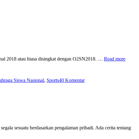
ional 2018 atau biasa disingkat dengan O2SN2018. …
Read more
pada
Ada
ahraga Siswa Nasional
,
Sports
40 Komentar
Lagu
Yo
Yo
Ayo
di
Malam
Penutupan
Olimpiade
Olahraga
segala sesuatu berdasarkan pengalaman pribadi. Ada cerita tentang
Siswa
Nasional