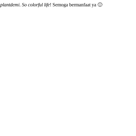
2018
u
plantdemi
.
So colorful life
! Semoga bermanfaat ya 🙂