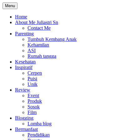
Skip
Menu
The Colorful Life By Juliastri Sn
Lifestyle Blog
to
content
Home
About Me Juliastri Sn
Contact Me
Parenting
Tumbuh Kembang Anak
Kehamilan
ASI
Rumah tangga
Kesehatan
Inspiratif
Cerpen
Puisi
Unik
Review
Event
Produk
Sosok
Film
Blogging
Lomba blog
Bermanfaat
Pendidikan