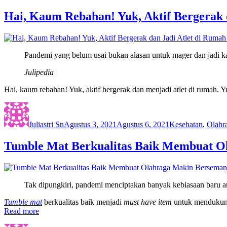
Hai, Kaum Rebahan! Yuk, Aktif Bergerak 
Pandemi yang belum usai bukan alasan untuk mager dan jadi 
Julipedia
Hai, kaum rebahan! Yuk, aktif bergerak dan menjadi atlet di rumah
Author
Posted
Categories
on
Juliastri Sn
Agustus 3, 2021
Agustus 6, 2021
Kesehatan
,
Olahr
Tumble Mat Berkualitas Baik Membuat O
Tak dipungkiri, pandemi menciptakan banyak kebiasaan baru an
Tumble mat
berkualitas baik menjadi
must have item
untuk mendukung 
Read more