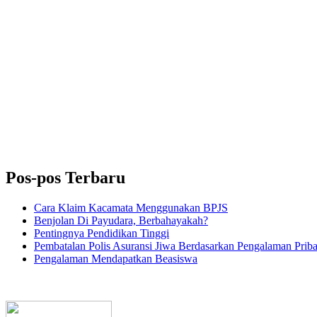
Pos-pos Terbaru
Cara Klaim Kacamata Menggunakan BPJS
Benjolan Di Payudara, Berbahayakah?
Pentingnya Pendidikan Tinggi
Pembatalan Polis Asuransi Jiwa Berdasarkan Pengalaman Priba
Pengalaman Mendapatkan Beasiswa