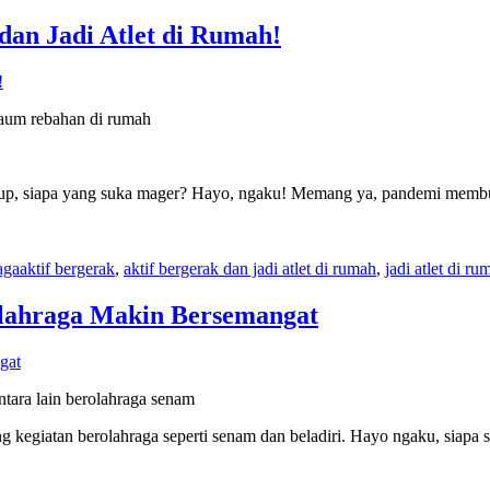
dan Jadi Atlet di Rumah!
kaum rebahan di rumah
. Yup, siapa yang suka mager? Hayo, ngaku! Memang ya, pandemi memb
Tags
aga
aktif bergerak
,
aktif bergerak dan jadi atlet di rumah
,
jadi atlet di ru
lahraga Makin Bersemangat
tara lain berolahraga senam
kegiatan berolahraga seperti senam dan beladiri. Hayo ngaku, siapa