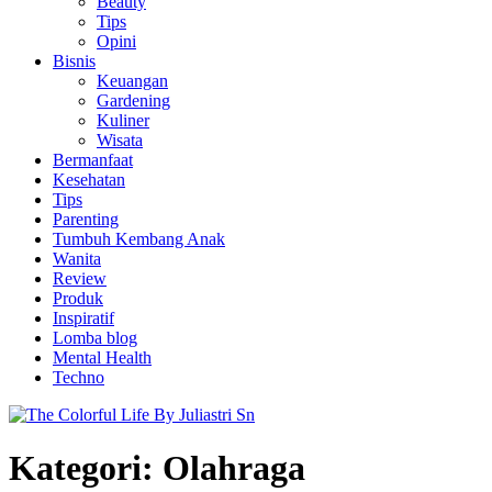
Beauty
Tips
Opini
Bisnis
Keuangan
Gardening
Kuliner
Wisata
Bermanfaat
Kesehatan
Tips
Parenting
Tumbuh Kembang Anak
Wanita
Review
Produk
Inspiratif
Lomba blog
Mental Health
Techno
Kategori:
Olahraga