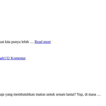
uat kita punya lebih …
Read more
pada
Hai,
mah
132 Komentar
Kaum
Rebahan!
Yuk,
Aktif
Bergerak
dan
Jadi
Atlet
di
 saja yang membutuhkan matras untuk senam lantai? Yup, di masa …
Rumah!