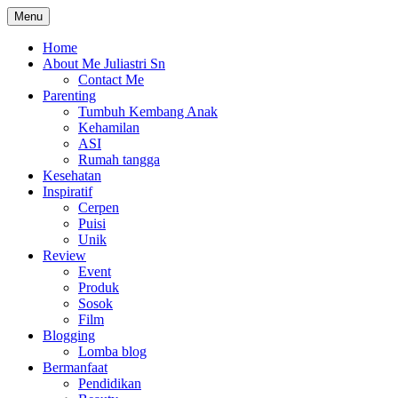
Skip
Menu
The Colorful Life By Juliastri Sn
Lifestyle Blog
to
content
Home
About Me Juliastri Sn
Contact Me
Parenting
Tumbuh Kembang Anak
Kehamilan
ASI
Rumah tangga
Kesehatan
Inspiratif
Cerpen
Puisi
Unik
Review
Event
Produk
Sosok
Film
Blogging
Lomba blog
Bermanfaat
Pendidikan