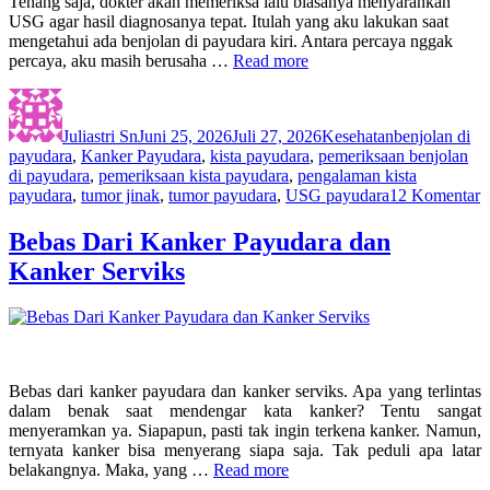
Tenang saja, dokter akan memeriksa lalu biasanya menyarankan
USG agar hasil diagnosanya tepat. Itulah yang aku lakukan saat
mengetahui ada benjolan di payudara kiri. Antara percaya nggak
percaya, aku masih berusaha …
Read more
Author
Posted
Categories
Tags
on
Juliastri Sn
Juni 25, 2026
Juli 27, 2026
Kesehatan
benjolan di
payudara
,
Kanker Payudara
,
kista payudara
,
pemeriksaan benjolan
di payudara
,
pemeriksaan kista payudara
,
pengalaman kista
p
payudara
,
tumor jinak
,
tumor payudara
,
USG payudara
12 Komentar
B
D
Bebas Dari Kanker Payudara dan
P
Kanker Serviks
B
Bebas dari kanker payudara dan kanker serviks. Apa yang terlintas
dalam benak saat mendengar kata kanker? Tentu sangat
menyeramkan ya. Siapapun, pasti tak ingin terkena kanker. Namun,
ternyata kanker bisa menyerang siapa saja. Tak peduli apa latar
belakangnya. Maka, yang …
Read more