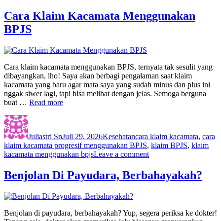
Cara Klaim Kacamata Menggunakan
BPJS
Cara klaim kacamata menggunakan BPJS, ternyata tak sesulit yang
dibayangkan, lho! Saya akan berbagi pengalaman saat klaim
kacamata yang baru agar mata saya yang sudah minus dan plus ini
nggak siwer lagi, tapi bisa melihat dengan jelas. Semoga berguna
buat …
Read more
Author
Posted
Categories
Tags
on
Juliastri Sn
Juli 29, 2026
Kesehatan
cara klaim kacamata
,
cara
klaim kacamata progresif menggunakan BPJS
,
klaim BPJS
,
klaim
on
kacamata menggunakan bpjs
Leave a comment
Cara
Klaim
Benjolan Di Payudara, Berbahayakah?
Kacamata
Menggunakan
BPJS
Benjolan di payudara, berbahayakah? Yup, segera periksa ke dokter!