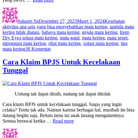
Author
Posted
Categories
Tags
on
Juliastri Sn
Desember 27, 2023
Maret 1, 2024
Kesehatan
aktivitas apa saja yang bisa menyebabkan mata kering
,
apabila mata
kering tidak diatasi
,
bahaya mata kering
,
gejala mata kering
,
Insto
Dry Eyes solusi mata kering
,
mata gatal
,
mata kering
,
mata sepet
,
mengatasi mata kering
,
obat mata kering
,
solusi mata kering
,
tips
pada
mata kering
38 Komentar
Mata
Kering
Cara Klaim BPJS Untuk Kecelakaan
Bikin
Tunggal
Drama
Seorang
Blogger
Untung tak dapat diraih, malang tak dapat ditolak
Cara klaim BPJS untuk kecelakaan tunggal. Siapa yang ingin
celaka? Tentu tak ada. Namun karena berbagai hal, musibah itu bisa
datang begitu saja. Belum lama ini anak lanang mengalaminya.
Semua berawal ketika …
Read more
Author
Posted
Categories
on