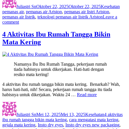
on
Juliastri Sn
Oktober 22, 2025
Oktober 22, 2025
Kesehatan
pemanas air
,
pemanas air Ariston
,
pemanas air listri Ariston
,
pemanas air listrik
,
teknologi pemanas air listrik Ariston
Leave a
on
comment
Pemanas
Air
4 Aktivitas Ibu Rumah Tangga Bikin
Listrik
Mata Kering
Ariston
Jadi
Solusi
Praktis
Air
Namanya Bu Ibu Rumah Tangga, pekerjaan rumah
Panas
tiada habisnya untuk dikerjakan. Hati-hati dengan
untuk
resiko mata kering!
Kebutuhan
Sehari-
4 aktivitas ibu rumah tangga bikin mata kering. Benarkah? Wah,
hari
harus hati-hati, nih! Secara, pekerjaan rumah tangga itu tiada
habisnya untuk dikerjakan. Waktu 24 …
Read more
Author
Posted
Categories
Tags
on
Juliastri Sn
Mei 12, 2025
Mei 13, 2025
Kesehatan
4 aktivitas
ibu rumah tangga bikin mata kering
,
cara mengatasi mata kering
,
gejala mata kering
,
Insto dry eyes
,
Insto dry eyes new packaging
,