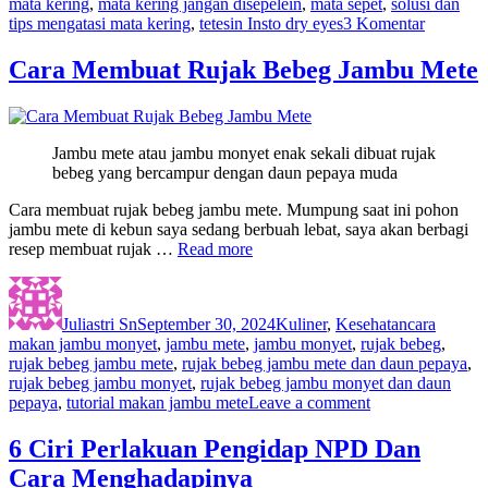
mata kering
,
mata kering jangan disepelein
,
mata sepet
,
solusi dan
pada
tips mengatasi mata kering
,
tetesin Insto dry eyes
3 Komentar
4
Aktivitas
Cara Membuat Rujak Bebeg Jambu Mete
Ibu
Rumah
Tangga
Bikin
Jambu mete atau jambu monyet enak sekali dibuat rujak
Mata
bebeg yang bercampur dengan daun pepaya muda
Kering
Cara membuat rujak bebeg jambu mete. Mumpung saat ini pohon
jambu mete di kebun saya sedang berbuah lebat, saya akan berbagi
resep membuat rujak …
Read more
Author
Posted
Categories
Tags
on
Juliastri Sn
September 30, 2024
Kuliner
,
Kesehatan
cara
makan jambu monyet
,
jambu mete
,
jambu monyet
,
rujak bebeg
,
rujak bebeg jambu mete
,
rujak bebeg jambu mete dan daun pepaya
,
rujak bebeg jambu monyet
,
rujak bebeg jambu monyet dan daun
on
pepaya
,
tutorial makan jambu mete
Leave a comment
Cara
Membuat
6 Ciri Perlakuan Pengidap NPD Dan
Rujak
Cara Menghadapinya
Bebeg