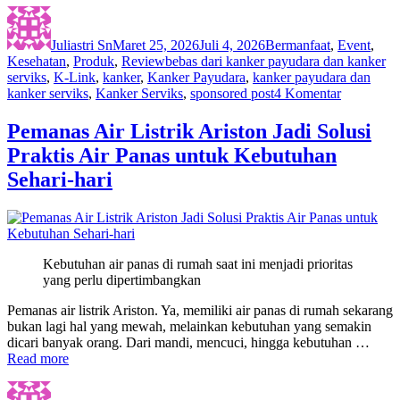
Author
Posted
Categories
on
Juliastri Sn
Maret 25, 2026
Juli 4, 2026
Bermanfaat
,
Event
,
Tags
Kesehatan
,
Produk
,
Review
bebas dari kanker payudara dan kanker
serviks
,
K-Link
,
kanker
,
Kanker Payudara
,
kanker payudara dan
pada
kanker serviks
,
Kanker Serviks
,
sponsored post
4 Komentar
Bebas
Dari
Pemanas Air Listrik Ariston Jadi Solusi
Kanker
Praktis Air Panas untuk Kebutuhan
Payudara
dan
Sehari-hari
Kanker
Serviks
Kebutuhan air panas di rumah saat ini menjadi prioritas
yang perlu dipertimbangkan
Pemanas air listrik Ariston. Ya, memiliki air panas di rumah sekarang
bukan lagi hal yang mewah, melainkan kebutuhan yang semakin
dicari banyak orang. Dari mandi, mencuci, hingga kebutuhan …
Read more
Author
Posted
Categories
Tags