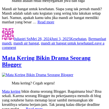
Mandi adalah ritual menyegarkan jiwa dan raga
Cara
Menghadapin
Mandi air hangat untuk kesehatan. Siapa yang tak pernah mandi?
Mandi adalah salah satu kegiatan yang sering kita lakukan setiap
hari. Namun, apakah kamu tahu jika mandi air hangat memiliki
manfaat yang besar
…
Read more
Author
Posted
Categories
T
on
Juliastri Sn
Mei 28, 2024
Juni 3, 2025
Kesehatan
,
Bermanfaat
mandi
,
mandi air hangat
,
mandi air hangat untuk kesehatan
Leave a
on
comment
Mandi
Air
Mata Kering Bikin Drama Seorang
Hangat
Blogger
Untuk
Kesehatan
Mata kering? Cegah segera!
Mata kering
bikin drama seorang Blogger. Bagaimana bisa? Bisa
sekali. Karena seorang Blogger itu pekerjaannya menulis di blog
yang notabene harus menatap layar sambil menuangkan ide
kreatifnya selama berjam-jam. Tak jarang kalau dikejar deadline
yang mefet, …
Read more