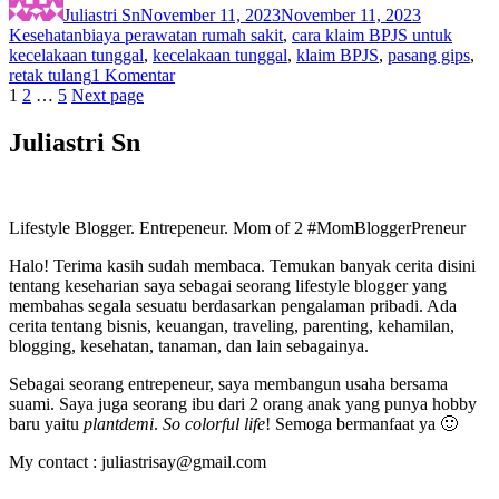
Juliastri Sn
November 11, 2023
November 11, 2023
Tags
Kesehatan
biaya perawatan rumah sakit
,
cara klaim BPJS untuk
kecelakaan tunggal
,
kecelakaan tunggal
,
klaim BPJS
,
pasang gips
,
pada
retak tulang
1 Komentar
Paginasi
Page
Page
Page
Cara
1
2
…
5
Next page
Klaim
pos
BPJS
Juliastri Sn
Untuk
Kecelakaan
Tunggal
Lifestyle Blogger. Entrepeneur. Mom of 2 #MomBloggerPreneur
Halo! Terima kasih sudah membaca. Temukan banyak cerita disini
tentang keseharian saya sebagai seorang lifestyle blogger yang
membahas segala sesuatu berdasarkan pengalaman pribadi. Ada
cerita tentang bisnis, keuangan, traveling, parenting, kehamilan,
blogging, kesehatan, tanaman, dan lain sebagainya.
Sebagai seorang entrepeneur, saya membangun usaha bersama
suami. Saya juga seorang ibu dari 2 orang anak yang punya hobby
baru yaitu
plantdemi
.
So colorful life
! Semoga bermanfaat ya 🙂
My contact : juliastrisay@gmail.com