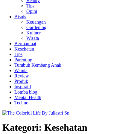
Beauty
Tips
Opini
Bisnis
Keuangan
Gardening
Kuliner
Wisata
Bermanfaat
Kesehatan
Tips
Parenting
Tumbuh Kembang Anak
Wanita
Review
Produk
Inspiratif
Lomba blog
Mental Health
Techno
Kategori:
Kesehatan