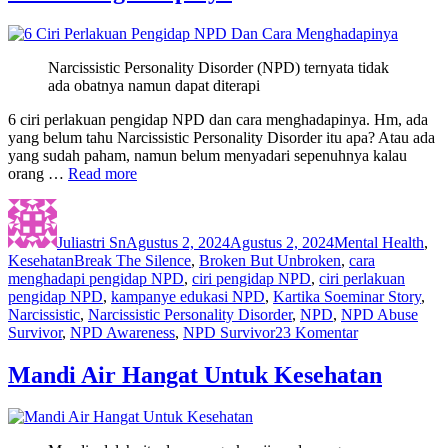
Jambu
Mete
Narcissistic Personality Disorder (NPD) ternyata tidak
ada obatnya namun dapat diterapi
6 ciri perlakuan pengidap NPD dan cara menghadapinya. Hm, ada
yang belum tahu Narcissistic Personality Disorder itu apa? Atau ada
yang sudah paham, namun belum menyadari sepenuhnya kalau
orang …
Read more
Author
Posted
Categories
on
Juliastri Sn
Agustus 2, 2024
Agustus 2, 2024
Mental Health
,
Tags
Kesehatan
Break The Silence
,
Broken But Unbroken
,
cara
menghadapi pengidap NPD
,
ciri pengidap NPD
,
ciri perlakuan
pengidap NPD
,
kampanye edukasi NPD
,
Kartika Soeminar Story
,
Narcissistic
,
Narcissistic Personality Disorder
,
NPD
,
NPD Abuse
pada
Survivor
,
NPD Awareness
,
NPD Survivor
23 Komentar
6
Ciri
Mandi Air Hangat Untuk Kesehatan
Perlakuan
Pengidap
NPD
Dan