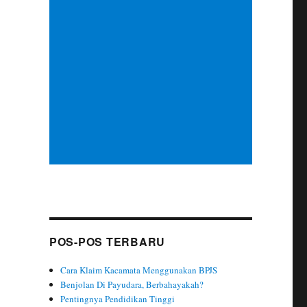
POS-POS TERBARU
Cara Klaim Kacamata Menggunakan BPJS
Benjolan Di Payudara, Berbahayakah?
Pentingnya Pendidikan Tinggi