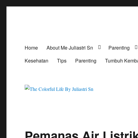
The Colorful Life By Juliast
Lifestyle Blog
Home
About Me Juliastri Sn
Parenting
Kesehatan
Tips
Parenting
Tumbuh Kemb
Pemanas Air Listrik