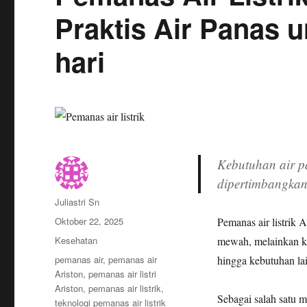
Praktis Air Panas 
hari
Kebutuhan air pa
dipertimbangka
Author
Juliastri Sn
Posted
Oktober 22, 2025
Pemanas air listrik 
on
Categories
Kesehatan
mewah, melainkan ke
Tags
pemanas air
,
pemanas air
hingga kebutuhan lai
Ariston
,
pemanas air listri
Ariston
,
pemanas air listrik
,
Sebagai salah satu m
teknologi pemanas air listrik