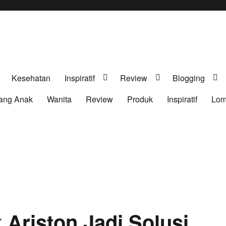
ri Sn
Kesehatan
Inspiratif
Review
Blogging
ang Anak
Wanita
Review
Produk
Inspiratif
Lom
 Ariston Jadi Solusi