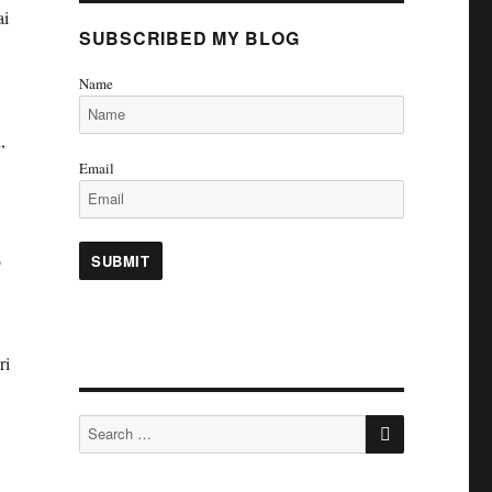
ai
SUBSCRIBED MY BLOG
Name
,
Email
?
ri
SEARCH
Search
for: