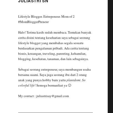
JULIASTRI SN
Lifestyle Blogger. Entrepeneur. Mom of 2
#MomBloggerPreneur
Halo! Terima kasih sudah membaca. Temukan banyak
cerita disini tentang keseharian saya sebagai seorang
lifestyle blogger yang membahas segala sesuatu
berdasarkan pengalaman pribadi. Ada cerita tentang
bisnis, keuangan, traveling, parenting, kehamilan,
blogging, kesehatan, tanaman, dan lain sebagainya.
Sebagai seorang entrepeneur, saya membangun usaha
bersama suami. Saya juga seorang ibu dari 2 orang
anak yang punya hobby baru yaitu
plantdemi
.
So
colorful life
! Semoga bermanfaat ya 🙂
My contact : juliastrisay@gmail.com