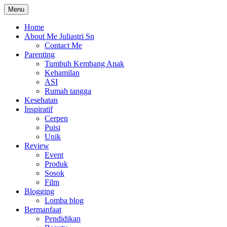
Skip
Menu
The Colorful Life By Juliastri Sn
Lifestyle Blog
to
content
Home
About Me Juliastri Sn
Contact Me
Parenting
Tumbuh Kembang Anak
Kehamilan
ASI
Rumah tangga
Kesehatan
Inspiratif
Cerpen
Puisi
Unik
Review
Event
Produk
Sosok
Film
Blogging
Lomba blog
Bermanfaat
Pendidikan