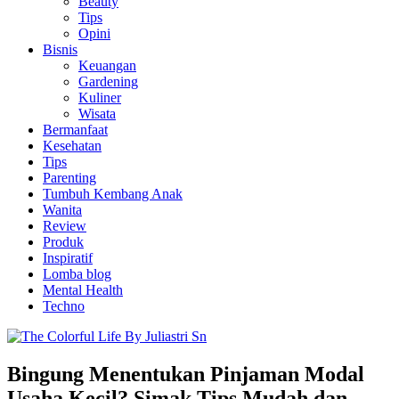
Beauty
Tips
Opini
Bisnis
Keuangan
Gardening
Kuliner
Wisata
Bermanfaat
Kesehatan
Tips
Parenting
Tumbuh Kembang Anak
Wanita
Review
Produk
Inspiratif
Lomba blog
Mental Health
Techno
Bingung Menentukan Pinjaman Modal
Usaha Kecil? Simak Tips Mudah dan