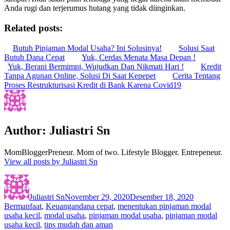
Anda rugi dan terjerumus hutang yang tidak diinginkan.
Related posts:
Butuh Pinjaman Modal Usaha? Ini Solusinya!
Solusi Saat
Butuh Dana Cepat
Yuk, Cerdas Menata Masa Depan !
Yuk, Berani Bermimpi, Wujudkan Dan Nikmati Hari !
Kredit
Tanpa Agunan Online, Solusi Di Saat Kepepet
Cerita Tentang
Proses Restrukturisasi Kredit di Bank Karena Covid19
Author:
Juliastri Sn
MomBloggerPreneur. Mom of two. Lifestyle Blogger. Entrepeneur.
View all posts by Juliastri Sn
Author
Posted
Categories
on
Juliastri Sn
November 29, 2020
Desember 18, 2020
Tags
Bermanfaat
,
Keuangan
dana cepat
,
menentukan pinjaman modal
usaha kecil
,
modal usaha
,
pinjaman modal usaha
,
pinjaman modal
usaha kecil
,
tips mudah dan aman