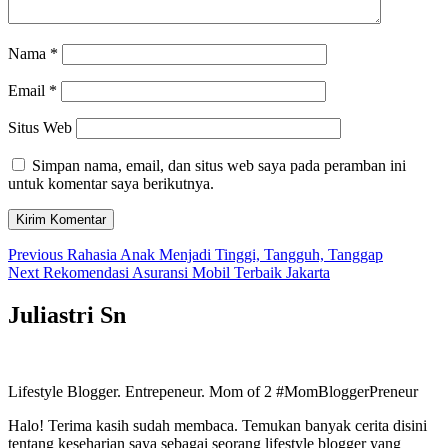
Nama
*
Email
*
Situs Web
Simpan nama, email, dan situs web saya pada peramban ini
untuk komentar saya berikutnya.
Navigasi
Previous
Previous
Rahasia Anak Menjadi Tinggi, Tangguh, Tanggap
Next
post:
Next
Rekomendasi Asuransi Mobil Terbaik Jakarta
pos
post:
Juliastri Sn
Lifestyle Blogger. Entrepeneur. Mom of 2 #MomBloggerPreneur
Halo! Terima kasih sudah membaca. Temukan banyak cerita disini
tentang keseharian saya sebagai seorang lifestyle blogger yang