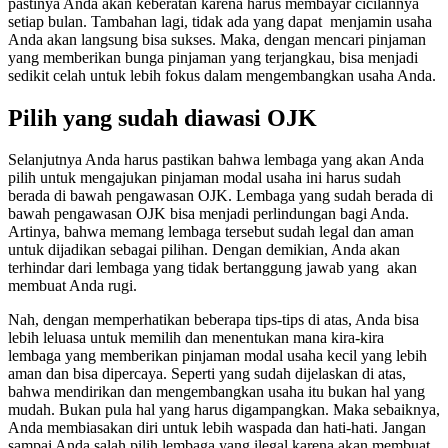
pastinya Anda akan keberatan karena harus membayar cicilannya
setiap bulan. Tambahan lagi, tidak ada yang dapat menjamin usaha
Anda akan langsung bisa sukses. Maka, dengan mencari pinjaman
yang memberikan bunga pinjaman yang terjangkau, bisa menjadi
sedikit celah untuk lebih fokus dalam mengembangkan usaha Anda.
Pilih yang sudah diawasi OJK
Selanjutnya Anda harus pastikan bahwa lembaga yang akan Anda
pilih untuk mengajukan pinjaman modal usaha ini harus sudah
berada di bawah pengawasan OJK. Lembaga yang sudah berada di
bawah pengawasan OJK bisa menjadi perlindungan bagi Anda.
Artinya, bahwa memang lembaga tersebut sudah legal dan aman
untuk dijadikan sebagai pilihan. Dengan demikian, Anda akan
terhindar dari lembaga yang tidak bertanggung jawab yang akan
membuat Anda rugi.
Nah, dengan memperhatikan beberapa tips-tips di atas, Anda bisa
lebih leluasa untuk memilih dan menentukan mana kira-kira
lembaga yang memberikan pinjaman modal usaha kecil yang lebih
aman dan bisa dipercaya. Seperti yang sudah dijelaskan di atas,
bahwa mendirikan dan mengembangkan usaha itu bukan hal yang
mudah. Bukan pula hal yang harus digampangkan. Maka sebaiknya,
Anda membiasakan diri untuk lebih waspada dan hati-hati. Jangan
sampai Anda salah pilih lembaga yang ilegal karena akan membuat