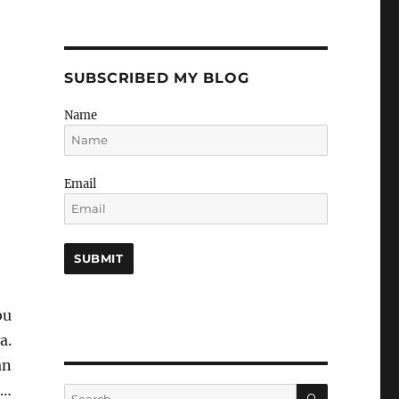
SUBSCRIBED MY BLOG
Name
Email
bu
a.
an
 …
SEARCH
Search