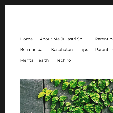
The Colorful Life By Julia
Lifestyle Blog
Home
About Me Juliastri Sn
Parenti
Bermanfaat
Kesehatan
Tips
Parenti
Mental Health
Techno