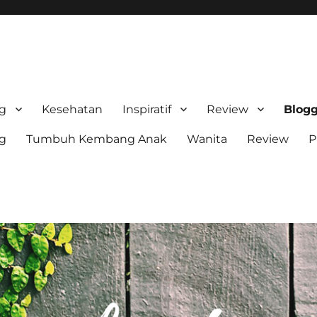
stri Sn
ng
Kesehatan
Inspiratif
Review
Blog
ng
Tumbuh Kembang Anak
Wanita
Review
P