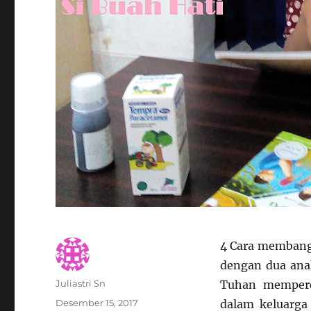
4 Cara membangu
dengan dua anak
Author
Juliastri Sn
Tuhan memperc
Posted
Desember 15, 2017
dalam keluarga