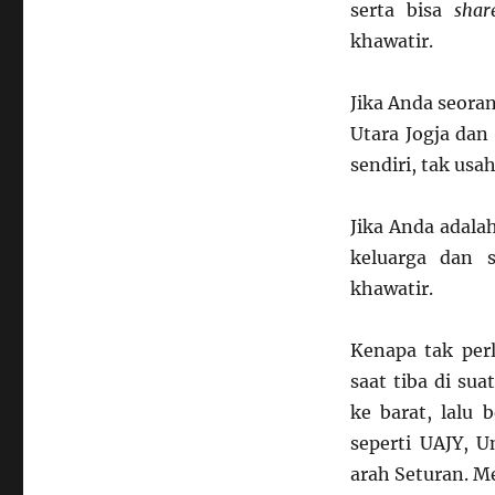
serta bisa
shar
khawatir.
Jika Anda seora
Utara Jogja da
sendiri, tak usa
Jika Anda adala
keluarga dan 
khawatir.
Kenapa tak per
saat tiba di sua
ke barat, lalu
seperti UAJY, U
arah Seturan. M