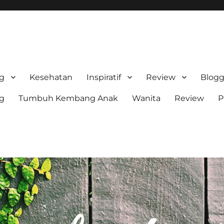
stri Sn
ng
Kesehatan
Inspiratif
Review
Blogg
ng
Tumbuh Kembang Anak
Wanita
Review
P