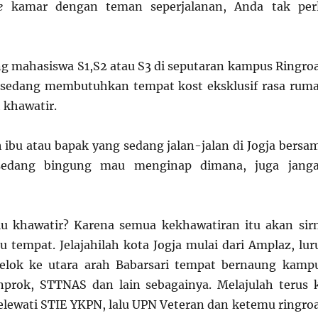
e
kamar dengan teman seperjalanan, Anda tak per
ng mahasiswa S1,S2 atau S3 di seputaran kampus Ringro
n sedang membutuhkan tempat kost eksklusif rasa rum
h khawatir.
h ibu atau bapak yang sedang jalan-jalan di Jogja bersa
sedang bingung mau menginap dimana, juga jang
lu khawatir? Karena semua kekhawatiran itu akan sir
tu tempat. Jelajahilah kota Jogja mulai dari Amplaz, lur
 belok ke utara arah Babarsari tempat bernaung kamp
nprok, STTNAS dan lain sebagainya. Melajulah terus 
elewati STIE YKPN, lalu UPN Veteran dan ketemu ringro