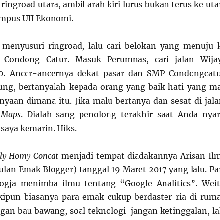
 ringroad utara, ambil arah kiri lurus bukan terus ke uta
ampus UII Ekonomi.
a menyusuri ringroad, lalu cari belokan yang menuju 
 Condong Catur. Masuk Perumnas, cari jalan Wija
. Ancer-ancernya dekat pasar dan SMP Condongcatu
gung, bertanyalah kepada orang yang baik hati yang m
yaan dimana itu. Jika malu bertanya dan sesat di jala
 Maps
. Dialah sang penolong terakhir saat Anda nyar
i saya kemarin. Hiks.
ly Homy Concat
menjadi tempat diadakannya Arisan Il
lan Emak Blogger) tanggal 19 Maret 2017 yang lalu. Pa
ogja menimba ilmu tentang “Google Analitics”. Weit
kipun biasanya para emak cukup berdaster ria di rum
ngan bau bawang, soal teknologi jangan ketinggalan, la