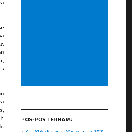
ra
ke
ya
r.
au
n,
is
mu
ra
s,
ah
POS-POS TERBARU
h.
Cara Klaim Kacamata Menggunakan BPJS