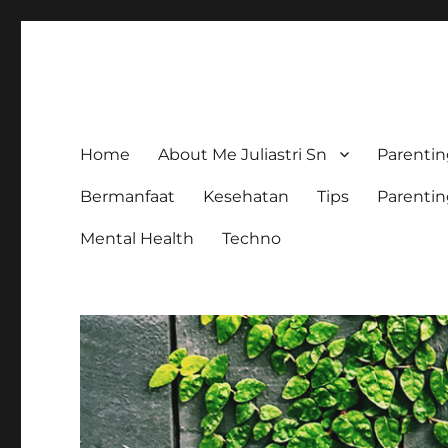
The Colorful Life By Julia
Lifestyle Blog
Home
About Me Juliastri Sn
Parenti
Bermanfaat
Kesehatan
Tips
Parenti
Mental Health
Techno