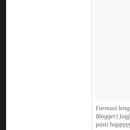
Formasi len
Blogger) Jog
pasti happyy