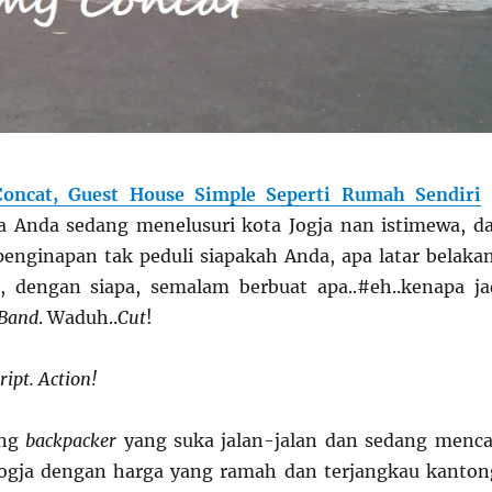
oncat, Guest House Simple Seperti Rumah Sendiri
a Anda sedang menelusuri kota Jogja nan istimewa, d
nginapan tak peduli siapakah Anda, apa latar belaka
, dengan siapa, semalam berbuat apa..#eh..kenapa ja
Band
. Waduh..
Cut
!
ript. Action!
ang
backpacker
yang suka jalan-jalan dan sedang menca
Jogja dengan harga yang ramah dan terjangkau kanton