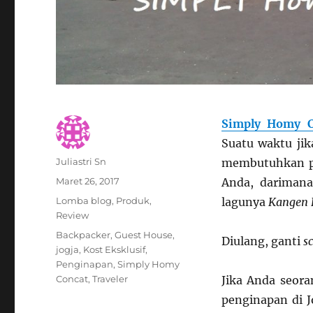
Simply Homy C
Suatu waktu jik
Author
Juliastri Sn
membutuhkan pe
Posted
Maret 26, 2017
Anda, darimana
on
Categories
Lomba blog
,
Produk
,
lagunya
Kangen 
Review
Tags
Backpacker
,
Guest House
,
Diulang, ganti
sc
jogja
,
Kost Eksklusif
,
Penginapan
,
Simply Homy
Concat
,
Traveler
Jika Anda seor
penginapan di 