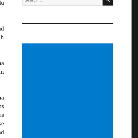
lu
for:
ad
ah
ma
an
na
us
us
ke
ad