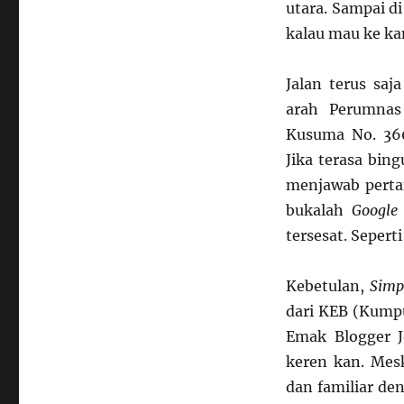
utara. Sampai di
kalau mau ke k
Jalan terus saj
arah Perumnas
Kusuma No. 360
Jika terasa bin
menjawab pertan
bukalah
Google
tersesat. Sepert
Kebetulan,
Simp
dari KEB (Kumpu
Emak Blogger J
keren kan. Mes
dan familiar de