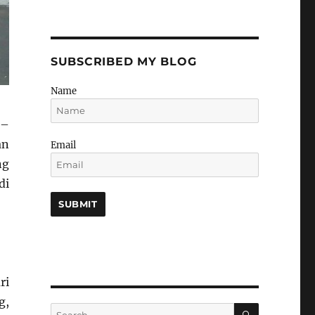
SUBSCRIBED MY BLOG
Name
–
an
Email
ng
di
ri
g,
SEARCH
Search