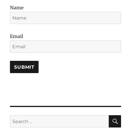
Name
Email
SE
Search
for: