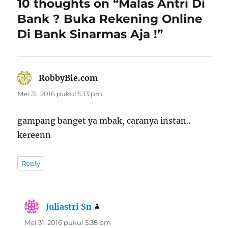
10 thoughts on “Malas Antri Di
Bank ? Buka Rekening Online
Di Bank Sinarmas Aja !”
RobbyBie.com
berkata:
Mei 31, 2016 pukul 5:13 pm
gampang banget ya mbak, caranya instan..
kereenn
Reply
Juliastri Sn
berkata:
Mei 31, 2016 pukul 5:38 pm