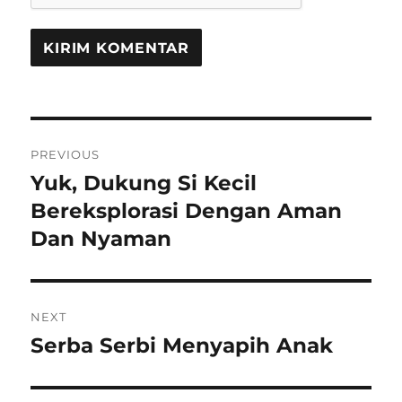
Navigasi
PREVIOUS
pos
Yuk, Dukung Si Kecil
Previous
post:
Bereksplorasi Dengan Aman
Dan Nyaman
NEXT
Serba Serbi Menyapih Anak
Next
post: