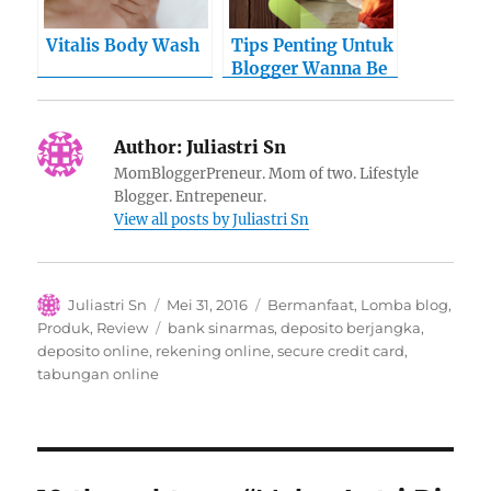
Vitalis Body Wash
Tips Penting Untuk
Blogger Wanna Be
Author:
Juliastri Sn
MomBloggerPreneur. Mom of two. Lifestyle
Blogger. Entrepeneur.
View all posts by Juliastri Sn
Author
Posted
Categories
Juliastri Sn
Mei 31, 2016
Bermanfaat
,
Lomba blog
,
on
Tags
Produk
,
Review
bank sinarmas
,
deposito berjangka
,
deposito online
,
rekening online
,
secure credit card
,
tabungan online