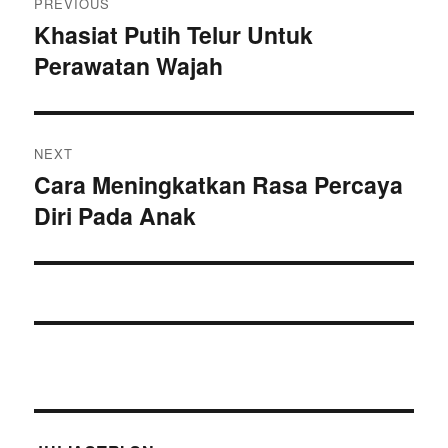
PREVIOUS
pos
Khasiat Putih Telur Untuk
Previous
Perawatan Wajah
post:
NEXT
Cara Meningkatkan Rasa Percaya
Next
Diri Pada Anak
post: