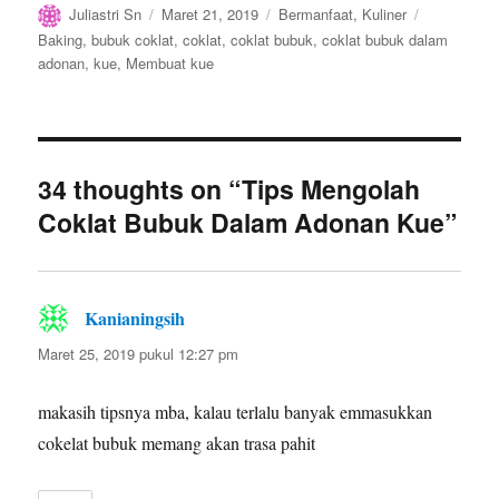
Author
Posted
Categories
Tags
Juliastri Sn
Maret 21, 2019
Bermanfaat
,
Kuliner
on
Baking
,
bubuk coklat
,
coklat
,
coklat bubuk
,
coklat bubuk dalam
adonan
,
kue
,
Membuat kue
34 thoughts on “ Tips Mengolah
Coklat Bubuk Dalam Adonan Kue”
Kanianingsih
berkata:
Maret 25, 2019 pukul 12:27 pm
makasih tipsnya mba, kalau terlalu banyak emmasukkan
cokelat bubuk memang akan trasa pahit