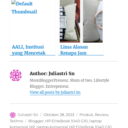
AALI, Institusi
Lima Alasan
yang Mencetak
Kenapa Jam
Pengelola Kebun
Tangan Ini Banyak
Kelapa Sawit
Dipilih
Handal Untuk RGE
Author:
Juliastri Sn
MomBloggerPreneur. Mom of two. Lifestyle
Blogger. Entrepeneur.
View all posts by Juliastri Sn
Author
Posted
Categories
Juliastri Sn
Oktober 28, 2023
Produk
,
Review
,
on
Tags
Techno
Blogger
,
HP EliteBook 1040 G10
,
laptop
komersial HP
,
laptop komersial HP EliteBook 1040 G10
,