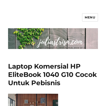
MENU
The Colorful Life By Juliastri Sn
Laptop Komersial HP
EliteBook 1040 G10 Cocok
Untuk Pebisnis