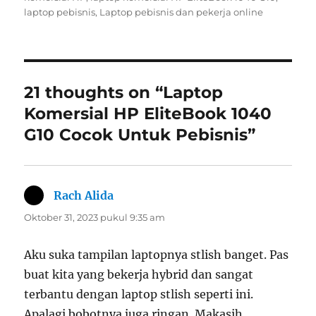
laptop pebisnis
,
Laptop pebisnis dan pekerja online
21 thoughts on “Laptop
Komersial HP EliteBook 1040
G10 Cocok Untuk Pebisnis”
Rach Alida
berkata:
Oktober 31, 2023 pukul 9:35 am
Aku suka tampilan laptopnya stlish banget. Pas
buat kita yang bekerja hybrid dan sangat
terbantu dengan laptop stlish seperti ini.
Apalagi bobotnya juga ringan. Makasih