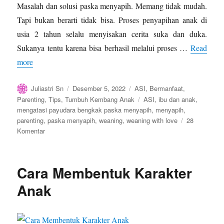
Masalah dan solusi paska menyapih. Memang tidak mudah.
Tapi bukan berarti tidak bisa. Proses penyapihan anak di
usia 2 tahun selalu menyisakan cerita suka dan duka.
Sukanya tentu karena bisa berhasil melalui proses …
Read
more
Author
Posted
Categories
Juliastri Sn
Desember 5, 2022
ASI
,
Bermanfaat
,
on
Tags
Parenting
,
Tips
,
Tumbuh Kembang Anak
ASI
,
ibu dan anak
,
mengatasi payudara bengkak paska menyapih
,
menyapih
,
parenting
,
paska menyapih
,
weaning
,
weaning with love
28
pada
Komentar
Masalah
dan
Solusi
Cara Membentuk Karakter
Paska
Menyapih
Anak