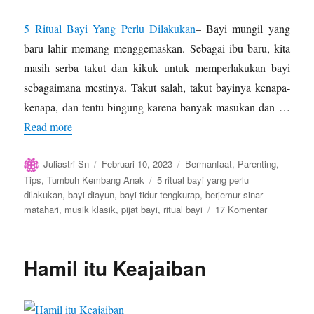
5 Ritual Bayi Yang Perlu Dilakukan
– Bayi mungil yang
baru lahir memang menggemaskan. Sebagai ibu baru, kita
masih serba takut dan kikuk untuk memperlakukan bayi
sebagaimana mestinya. Takut salah, takut bayinya kenapa-
kenapa, dan tentu bingung karena banyak masukan dan …
Read more
Author
Posted
Categories
Juliastri Sn
Februari 10, 2023
Bermanfaat
,
Parenting
,
on
Tags
Tips
,
Tumbuh Kembang Anak
5 ritual bayi yang perlu
dilakukan
,
bayi diayun
,
bayi tidur tengkurap
,
berjemur sinar
pada
matahari
,
musik klasik
,
pijat bayi
,
ritual bayi
17 Komentar
5
Ritual
Bayi
Hamil itu Keajaiban
Yang
Perlu
Dilakukan