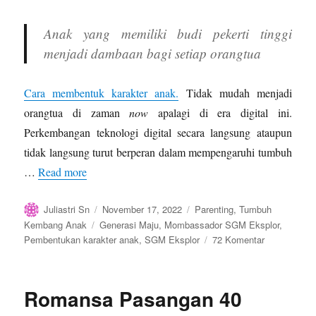
Anak yang memiliki budi pekerti tinggi
menjadi dambaan bagi setiap orangtua
Cara membentuk karakter anak.
Tidak mudah menjadi
orangtua di zaman
now
apalagi di era digital ini.
Perkembangan teknologi digital secara langsung ataupun
tidak langsung turut berperan dalam mempengaruhi tumbuh
…
Read more
Author
Posted
Categories
Juliastri Sn
November 17, 2022
Parenting
,
Tumbuh
on
Tags
Kembang Anak
Generasi Maju
,
Mombassador SGM Eksplor
,
pada
Pembentukan karakter anak
,
SGM Eksplor
72 Komentar
Cara
Membentuk
Karakter
Romansa Pasangan 40
Anak