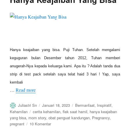
Hanya keajaiban yang bisa. Puji Tuhan. Setelah mengalami
keguguran bulan Desember tahun 2012, Tuhan memberi
anugerah-Nya kepada keluarga kami. Apa itu ? Adalah tanda dua
strip di test pack setelah saya telat haid 3 hari ! Yap, saya
kembali
…
Read more
Author
Posted
Categories
Juliastri Sn
Januari 18, 2023
Bermanfaat
,
Inspiratif
,
on
Tags
Kehamilan
cerita kehamilan
,
flek saat hamil
,
hanya keajaiban
yang bisa
,
mom story
,
obat penguat kandungan
,
Pregnancy
,
pada
pregnant
10 Komentar
Hanya