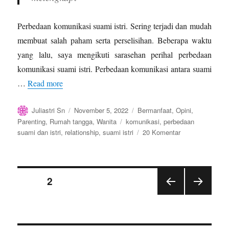
Perbedaan komunikasi suami istri. Sering terjadi dan mudah
membuat salah paham serta perselisihan. Beberapa waktu
yang lalu, saya mengikuti sarasehan perihal perbedaan
komunikasi suami istri. Perbedaan komunikasi antara suami
…
Read more
Author
Posted
Categories
Juliastri Sn
November 5, 2022
Bermanfaat
,
Opini
,
on
Tags
Parenting
,
Rumah tangga
,
Wanita
komunikasi
,
perbedaan
pada
suami dan istri
,
relationship
,
suami istri
20 Komentar
Perbedaan
Komunikasi
Suami
Paginasi
Istri
PAGE
2
yang
Membuat
PRE
NEX
pos
Salah
VIOU
T
S
Paham
PAGE