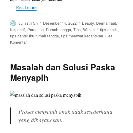
…
Read more
Author
Posted
Categories
Juliastri Sn
Desember 14, 2022
Beauty
,
Bermanfaat
,
on
Tags
Inspiratif
,
Parenting
,
Rumah tangga
,
Tips
,
Wanita
tips cantik
,
tips cantik ibu rumah tangga
,
tips merawat kecantikan
41
pada
Komentar
Tips
Cantik
Ibu
Masalah dan Solusi Paska
Rumah
Tangga
Menyapih
Proses menyapih anak tidak sesederhana
yang dibayangkan..