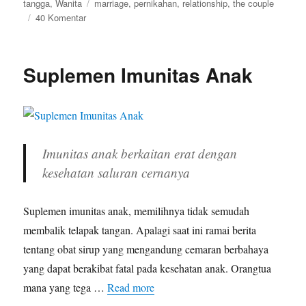
on
Tags
tangga
,
Wanita
marriage
,
pernikahan
,
relationship
,
the couple
pada
40 Komentar
Romansa
Pasangan
40
Suplemen Imunitas Anak
Tahun
Keatas
Imunitas anak berkaitan erat dengan
kesehatan saluran cernanya
Suplemen imunitas anak, memilihnya tidak semudah
membalik telapak tangan. Apalagi saat ini ramai berita
tentang obat sirup yang mengandung cemaran berbahaya
yang dapat berakibat fatal pada kesehatan anak. Orangtua
mana yang tega …
Read more