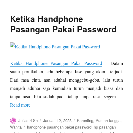
Keajaiban
Yang
Ketika Handphone
Bisa
Pasangan Pakai Password
Ketika Handphone Pasangan Pakai Password
– Dalam
suatu pernikahan, ada beberapa fase yang akan terjadi.
Dari rasa cinta nan aduhai menggebu-gebu, lalu turun
menjadi aduhai saja kemudian turun menjadi biasa dan
tanpa rasa. Jika sudah pada tahap tanpa rasa, segera …
Read more
Author
Posted
Categories
Juliastri Sn
Januari 12, 2023
Parenting
,
Rumah tangga
,
on
Tags
Wanita
handphone pasangan pakai password
,
hp pasangan