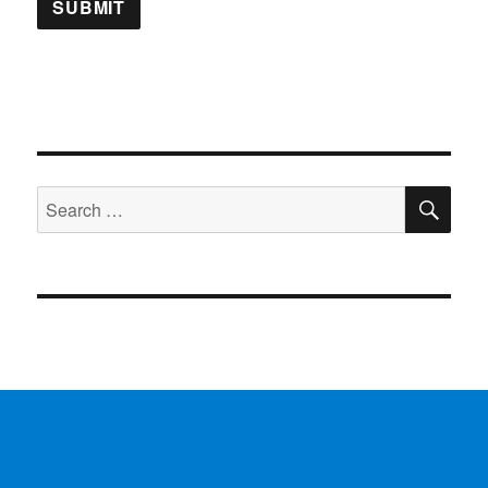
SE
Search
for: