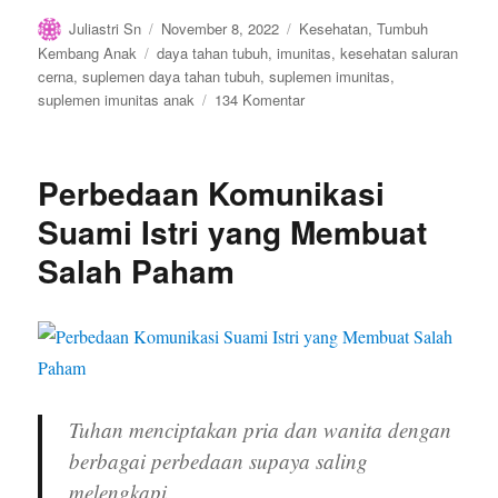
Author
Posted
Categories
Juliastri Sn
November 8, 2022
Kesehatan
,
Tumbuh
on
Tags
Kembang Anak
daya tahan tubuh
,
imunitas
,
kesehatan saluran
cerna
,
suplemen daya tahan tubuh
,
suplemen imunitas
,
pada
suplemen imunitas anak
134 Komentar
Suplemen
Imunitas
Anak
Perbedaan Komunikasi
Suami Istri yang Membuat
Salah Paham
Tuhan menciptakan pria dan wanita dengan
berbagai perbedaan supaya saling
melengkapi