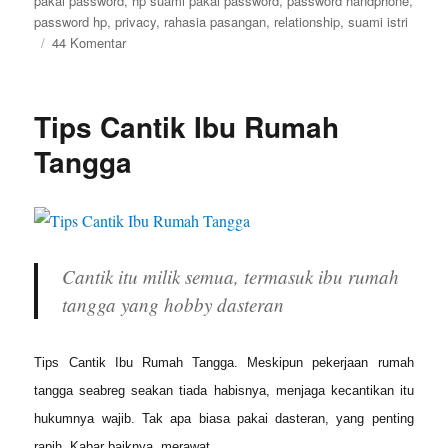
pakai password
,
hp suami pakai password
,
password handphone
,
password hp
,
privacy
,
rahasia pasangan
,
relationship
,
suami istri
pada
44 Komentar
Ketika
Handphone
Pasangan
Tips Cantik Ibu Rumah
Pakai
Password
Tangga
Cantik itu milik semua, termasuk ibu rumah
tangga yang hobby dasteran
Tips Cantik Ibu Rumah Tangga. Meskipun pekerjaan rumah
tangga seabreg seakan tiada habisnya, menjaga kecantikan itu
hukumnya wajib. Tak apa biasa pakai dasteran, yang penting
rapih. Kabar baiknya, merawat