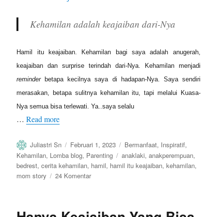
Kehamilan adalah keajaiban dari-Nya
Hamil itu keajaiban. Kehamilan bagi saya adalah anugerah,
keajaiban dan surprise terindah dari-Nya. Kehamilan menjadi
reminder
betapa kecilnya saya di hadapan-Nya. Saya sendiri
merasakan, betapa sulitnya kehamilan itu, tapi melalui Kuasa-
Nya semua bisa terlewati. Ya..saya selalu
…
Read more
Author
Posted
Categories
Juliastri Sn
Februari 1, 2023
Bermanfaat
,
Inspiratif
,
on
Tags
Kehamilan
,
Lomba blog
,
Parenting
anaklaki
,
anakperempuan
,
bedrest
,
cerita kehamilan
,
hamil
,
hamil itu keajaiban
,
kehamilan
,
pada
mom story
24 Komentar
Hamil
itu
Keajaiban
Hanya Keajaiban Yang Bisa