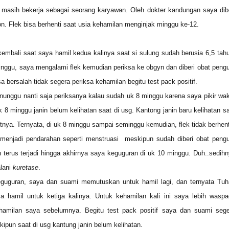
 masih bekerja sebagai seorang karyawan. Oleh dokter kandungan saya dib
n. Flek bisa berhenti saat usia kehamilan menginjak minggu ke-12.
 kembali saat saya hamil kedua kalinya saat si sulung sudah berusia 6,5 tah
inggu, saya mengalami flek kemudian periksa ke obgyn dan diberi obat peng
 bersalah tidak segera periksa kehamilan begitu test pack positif.
unggu nanti saja periksanya kalau sudah uk 8 minggu karena saya pikir wa
k 8 minggu janin belum kelihatan saat di usg. Kantong janin baru kelihatan s
tnya. Ternyata, di uk 8 minggu sampai seminggu kemudian, flek tidak berhent
enjadi pendarahan seperti menstruasi meskipun sudah diberi obat pengu
 terus terjadi hingga akhirnya saya keguguran di uk 10 minggu. Duh..sedih
lani
kuretase
.
guguran, saya dan suami memutuskan untuk hamil lagi, dan ternyata Tuh
 hamil untuk ketiga kalinya. Untuk kehamilan kali ini saya lebih waspa
hamilan saya sebelumnya. Begitu test pack positif saya dan suami sege
ipun saat di usg kantung janin belum kelihatan.