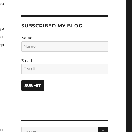
aru
SUBSCRIBED MY BLOG
aya
ap.
Name
ga
Email
SEARCH
Search
u.