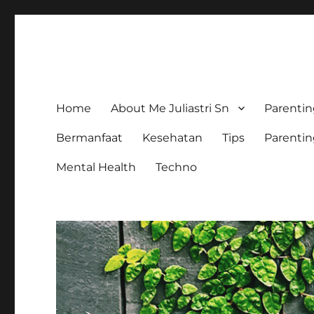
The Colorful Life By Julia
Lifestyle Blog
Home
About Me Juliastri Sn
Parenti
Bermanfaat
Kesehatan
Tips
Parenti
Mental Health
Techno