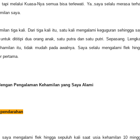
u, tapi melalui Kuasa-Nya semua bisa terlewati. Ya..saya selalu merasa terh
milan saya.
lan tiga kali. Dari tiga kali itu, satu kali mengalami keguguran sehingga s
untuk dititipi dua orang anak, satu putra dan satu putri. Sepasang. Lengk
ehamilan itu, tidak mudah pada awalnya. Saya selalu mengalami flek hing
er pertama.
 dengan Pengalaman Kehamilan yang Saya Alami
a pendarahan
, saya mengalami flek hingga sepuluh kali saat usia kehamilan 10 mingg