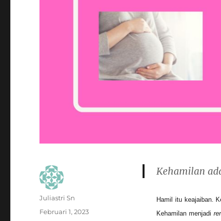
Kehamilan ada
Author
Juliastri Sn
Hamil itu keajaiban. 
Posted
Februari 1, 2023
Kehamilan menjadi
re