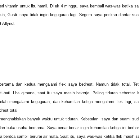
beri vitamin untuk ibu hamil. Di uk 4 minggu, saya kembali was-was ketika s
Duh, Gusti..saya tidak ingin keguguran lagi. Segera saya periksa diantar su
t Allynol.
ertama dan kedua mengalami flek saya bedrest. Namun tidak total. Tet
ti-hati. Lha gimana, saat itu saya masih bekerja. Paling tiduran sebentar l
etelah mengalami keguguran, dan kehamilan ketiga mengalami flek lagi, s
est total.
menghabiskan banyak waktu untuk tiduran. Kebetulan, saya dan suami sud
dan buka usaha bersama. Saya benar-benar ingin kehamilan ketiga ini berhas
a berdoa sambil berurai air mata. Saat itu, saya was-was ketika flek masih s