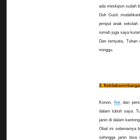
ada meskipun sudah
b
Duh Gusti..mudahkanl
jemput anak sekolah 
rumah juga saya kurang
Dan ternyata, Tuhan 
minggu.
3. Ketida
kseimbanga
Konon,
flek
dan penda
dalam tubuh saya. T
janin di dalam kantong
Obat ini sebenarnya 
sehingga janin bisa