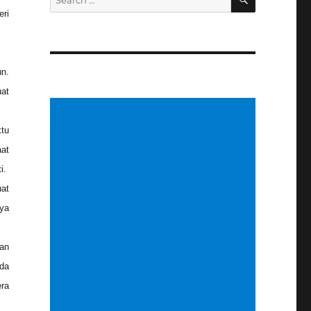
for:
eri
un.
uat
ktu
aat
i.
at
nya
an
da
ra