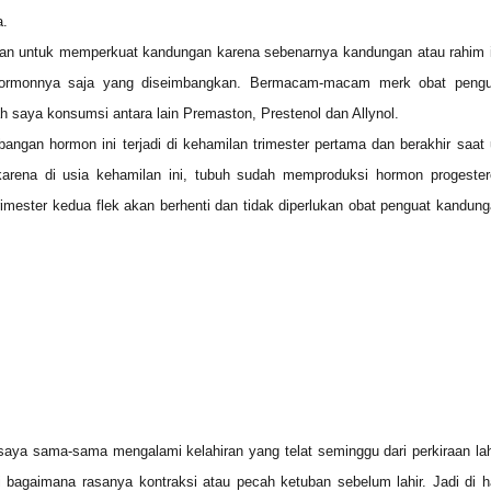
a.
kan untuk memperkuat kandungan karena sebenarnya kandungan atau rahim i
hormonnya saja yang diseimbangkan. Bermacam-macam merk obat pengu
 saya konsumsi antara lain Premaston, Prestenol dan Allynol.
angan hormon ini terjadi di kehamilan trimester pertama dan berakhir saat
arena di usia kehamilan ini, tubuh sudah memproduksi hormon progester
trimester kedua flek akan berhenti dan tidak diperlukan obat penguat kandun
aya sama-sama mengalami kelahiran yang telat seminggu dari perkiraan lah
bagaimana rasanya kontraksi atau pecah ketuban sebelum lahir. Jadi di h