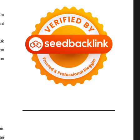
tu
at
 uk
on
gan
ir.
ari