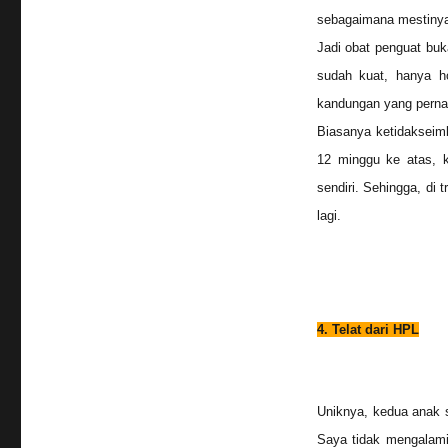
sebagaimana mestiny
Jadi obat penguat bu
sudah kuat, hanya 
kandungan yang pernah
Biasanya ketidakseimb
12 minggu ke atas, k
sendiri. Sehingga, di 
lagi.
4. Telat dari HPL
Uniknya, kedua anak s
Saya tidak mengalami 