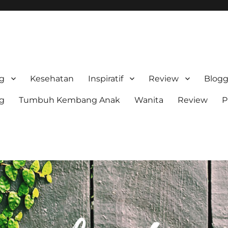
stri Sn
ng
Kesehatan
Inspiratif
Review
Blogg
ng
Tumbuh Kembang Anak
Wanita
Review
P