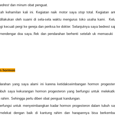
edrest
dan minum obat penguat.
ah kehamilan kali ini. Kegiatan naik motor saya
stop
total. Kegiatan an
dilakukan oleh suami di sela-sela waktu mengurus toko usaha kami. Kelu
i kecuali pergi ke gereja dan periksa ke dokter. Selanjutnya saya bedrest sa
mendengar doa saya..flek dan pendarahan berhenti setelah uk memasuki 
n hormon
rahan yang saya alami ini karena ketidakseimbangan hormon progester
ubuh saya kekurangan hormon progesteron yang berfungsi untuk melekatk
 rahim. Sehingga perlu diberi obat penguat kandungan.
berfungsi untuk menyeimbangkan kadar hormon progesteron dalam tubuh sa
 melekat dengan baik di kantung rahim dan harapannya bisa berkemba