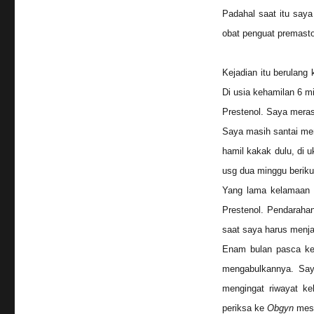
Padahal saat itu saya
obat penguat premasto
Kejadian itu berulang
Di usia kehamilan 6 m
Prestenol. Saya merasa
Saya masih santai men
hamil kakak dulu, di u
usg dua minggu beriku
Yang lama kelamaan m
Prestenol. Pendarahan
saat saya harus menja
Enam bulan pasca ke
mengabulkannya. Saya
mengingat riwayat ke
periksa ke
Obgyn
mesk