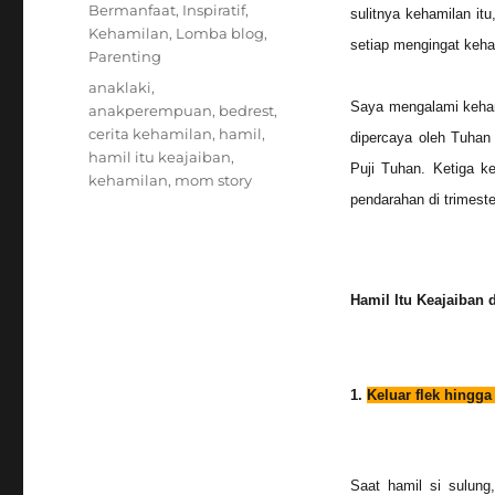
on
Categories
Bermanfaat
,
Inspiratif
,
sulitnya kehamilan it
Kehamilan
,
Lomba blog
,
setiap mengingat keha
Parenting
Tags
anaklaki
,
Saya mengalami kehami
anakperempuan
,
bedrest
,
cerita kehamilan
,
hamil
,
dipercaya oleh Tuhan 
hamil itu keajaiban
,
Puji Tuhan.
Ketiga k
kehamilan
,
mom story
pendarahan di trimest
Hamil Itu Keajaiban
1.
Keluar flek hingg
Saat hamil si sulung