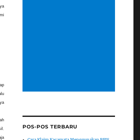
aya
ami
ap
alu
aya
ah
POS-POS TERBARU
il.
aja
Cara Klaim Kacamata Menggunakan BPJS