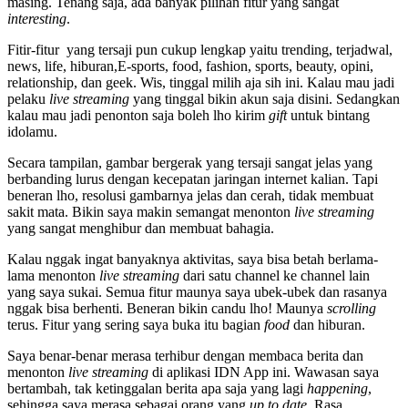
masing. Tenang saja, ada banyak pilihan fitur yang sangat
interesting
.
Fitir-fitur yang tersaji pun cukup lengkap yaitu trending, terjadwal,
news, life, hiburan,E-sports, food, fashion, sports, beauty, opini,
relationship, dan geek. Wis, tinggal milih aja sih ini. Kalau mau jadi
pelaku
live streaming
yang tinggal bikin akun saja disini. Sedangkan
kalau mau jadi penonton saja boleh lho kirim
gift
untuk bintang
idolamu.
Secara tampilan, gambar bergerak yang tersaji sangat jelas yang
berbanding lurus dengan kecepatan jaringan internet kalian. Tapi
beneran lho, resolusi gambarnya jelas dan cerah, tidak membuat
sakit mata. Bikin saya makin semangat menonton
live streaming
yang sangat menghibur dan membuat bahagia.
Kalau nggak ingat banyaknya aktivitas, saya bisa betah berlama-
lama menonton
live streaming
dari satu channel ke channel lain
yang saya sukai. Semua fitur maunya saya ubek-ubek dan rasanya
nggak bisa berhenti. Beneran bikin candu lho! Maunya
scrolling
terus. Fitur yang sering saya buka itu bagian
food
dan hiburan.
Saya benar-benar merasa terhibur dengan membaca berita dan
menonton
live streaming
di aplikasi IDN App ini. Wawasan saya
bertambah, tak ketinggalan berita apa saja yang lagi
happening
,
sehingga saya merasa sebagai orang yang
up to date
. Rasa