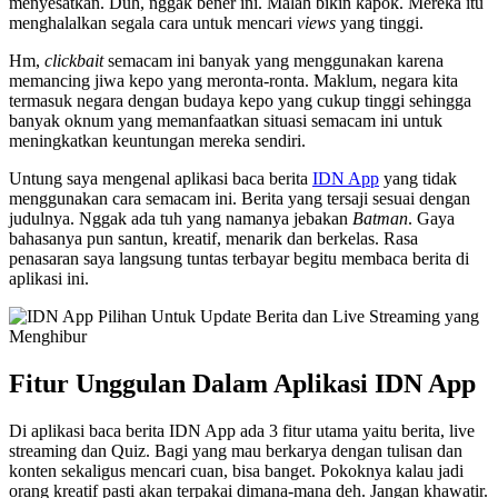
menyesatkan. Duh, nggak bener ini. Malah bikin kapok. Mereka itu
menghalalkan segala cara untuk mencari
views
yang tinggi.
Hm,
clickbait
semacam ini banyak yang menggunakan karena
memancing jiwa kepo yang meronta-ronta. Maklum, negara kita
termasuk negara dengan budaya kepo yang cukup tinggi sehingga
banyak oknum yang memanfaatkan situasi semacam ini untuk
meningkatkan keuntungan mereka sendiri.
Untung saya mengenal aplikasi baca berita
IDN App
yang tidak
menggunakan cara semacam ini. Berita yang tersaji sesuai dengan
judulnya. Nggak ada tuh yang namanya jebakan
Batman
. Gaya
bahasanya pun santun, kreatif, menarik dan berkelas. Rasa
penasaran saya langsung tuntas terbayar begitu membaca berita di
aplikasi ini.
Fitur Unggulan Dalam Aplikasi IDN App
Di aplikasi baca berita IDN App ada 3 fitur utama yaitu berita, live
streaming dan Quiz. Bagi yang mau berkarya dengan tulisan dan
konten sekaligus mencari cuan, bisa banget. Pokoknya kalau jadi
orang kreatif pasti akan terpakai dimana-mana deh. Jangan khawatir.