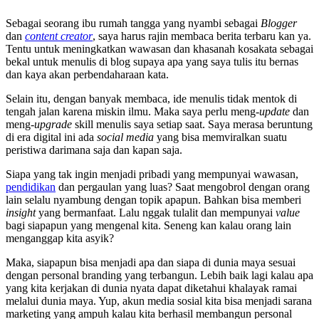
Sebagai seorang ibu rumah tangga yang nyambi sebagai
Blogger
dan
content creator
, saya harus rajin membaca berita terbaru kan ya.
Tentu untuk meningkatkan wawasan dan khasanah kosakata sebagai
bekal untuk menulis di blog supaya apa yang saya tulis itu bernas
dan kaya akan perbendaharaan kata.
Selain itu, dengan banyak membaca, ide menulis tidak mentok di
tengah jalan karena miskin ilmu. Maka saya perlu meng-
update
dan
meng-
upgrade
skill menulis saya setiap saat. Saya merasa beruntung
di era digital ini ada
social media
yang bisa memviralkan suatu
peristiwa darimana saja dan kapan saja.
Siapa yang tak ingin menjadi pribadi yang mempunyai wawasan,
pendidikan
dan pergaulan yang luas? Saat mengobrol dengan orang
lain selalu nyambung dengan topik apapun. Bahkan bisa memberi
insight
yang bermanfaat. Lalu nggak tulalit dan mempunyai
value
bagi siapapun yang mengenal kita. Seneng kan kalau orang lain
menganggap kita asyik?
Maka, siapapun bisa menjadi apa dan siapa di dunia maya sesuai
dengan personal branding yang terbangun. Lebih baik lagi kalau apa
yang kita kerjakan di dunia nyata dapat diketahui khalayak ramai
melalui dunia maya. Yup, akun media sosial kita bisa menjadi sarana
marketing yang ampuh kalau kita berhasil membangun personal