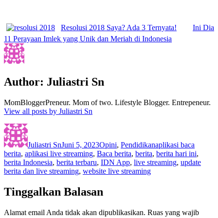
Resolusi 2018 Saya? Ada 3 Ternyata!
Ini Dia
11 Perayaan Imlek yang Unik dan Meriah di Indonesia
Author:
Juliastri Sn
MomBloggerPreneur. Mom of two. Lifestyle Blogger. Entrepeneur.
View all posts by Juliastri Sn
Author
Posted
Categories
Tags
on
Juliastri Sn
Juni 5, 2023
Opini
,
Pendidikan
aplikasi baca
berita
,
aplikasi live streaming
,
Baca berita
,
berita
,
berita hari ini
,
berita Indonesia
,
berita terbaru
,
IDN App
,
live streaming
,
update
berita dan live streaming
,
website live streaming
Tinggalkan Balasan
Alamat email Anda tidak akan dipublikasikan.
Ruas yang wajib