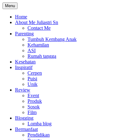
Skip
Menu
The Colorful Life By Juliastri Sn
Lifestyle Blog
to
content
Home
About Me Juliastri Sn
Contact Me
Parenting
Tumbuh Kembang Anak
Kehamilan
ASI
Rumah tangga
Kesehatan
Inspiratif
Cerpen
Puisi
Unik
Review
Event
Produk
Sosok
Film
Blogging
Lomba blog
Bermanfaat
Pendidikan