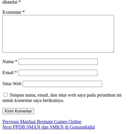
ditandai
*
Komentar
*
Nama
*
Email
*
Situs Web
Simpan nama, email, dan situs web saya pada peramban ini
untuk komentar saya berikutnya.
Navigasi
Previous
Previous
Manfaat Bermain Games Online
Next
post:
Next
PPDB SMAN dan SMKN di Gunungkidul
pos
post: