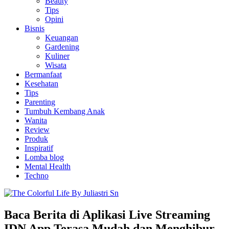
Beauty
Tips
Opini
Bisnis
Keuangan
Gardening
Kuliner
Wisata
Bermanfaat
Kesehatan
Tips
Parenting
Tumbuh Kembang Anak
Wanita
Review
Produk
Inspiratif
Lomba blog
Mental Health
Techno
Baca Berita di Aplikasi Live Streaming
IDN App Terasa Mudah dan Menghibur