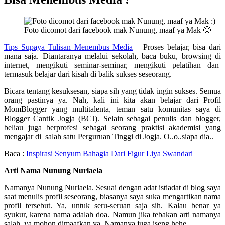
Foto dicomot dari facebook mak Nunung, maaf ya Mak 🙂
Tips Supaya Tulisan Menembus Media
– Proses belajar, bisa dari
mana saja. Diantaranya melalui sekolah, baca buku, browsing di
internet, mengikuti seminar-seminar, mengikuti pelatihan dan
termasuk belajar dari kisah di balik sukses seseorang.
Bicara tentang kesuksesan, siapa sih yang tidak ingin sukses. Semua
orang pastinya ya. Nah, kali ini kita akan belajar dari Profil
MomBlogger yang multitalenta, teman satu komunitas saya di
Blogger Cantik Jogja (BCJ). Selain sebagai penulis dan blogger,
beliau juga berprofesi sebagai seorang praktisi akademisi yang
mengajar di salah satu Perguruan Tinggi di Jogja. O..o..siapa dia..
Baca :
Inspirasi Senyum Bahagia Dari Figur Liya Swandari
Arti Nama Nunung Nurlaela
Namanya Nunung Nurlaela. Sesuai dengan adat istiadat di blog saya
saat menulis profil seseorang, biasanya saya suka mengartikan nama
profil tersebut. Ya, untuk seru-seruan saja sih. Kalau benar ya
syukur, karena nama adalah doa. Namun jika tebakan arti namanya
salah, ya mohon dimaafkan ya. Namanya juga iseng hehe..