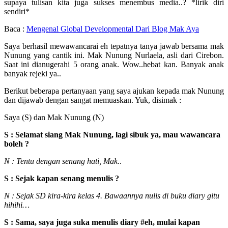
supaya tulisan kita juga sukses menembus media..? *lirik diri
sendiri*
Baca :
Mengenal Global Developmental Dari Blog Mak Aya
Saya berhasil mewawancarai eh tepatnya tanya jawab bersama mak
Nunung yang cantik ini. Mak Nunung Nurlaela, asli dari Cirebon.
Saat ini dianugerahi 5 orang anak. Wow..hebat kan. Banyak anak
banyak rejeki ya..
Berikut beberapa pertanyaan yang saya ajukan kepada mak Nunung
dan dijawab dengan sangat memuaskan. Yuk, disimak :
Saya (S) dan Mak Nunung (N)
S : Selamat siang Mak Nunung, lagi sibuk ya, mau wawancara
boleh ?
N : Tentu dengan senang hati, Mak
..
S : Sejak kapan senang menulis ?
N : Sejak SD kira-kira kelas 4. Bawaannya nulis di buku diary gitu
hihihi…
S : Sama, saya juga suka menulis diary #eh, mulai kapan