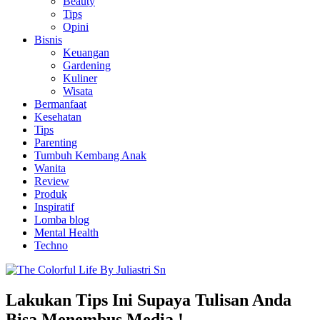
Beauty
Tips
Opini
Bisnis
Keuangan
Gardening
Kuliner
Wisata
Bermanfaat
Kesehatan
Tips
Parenting
Tumbuh Kembang Anak
Wanita
Review
Produk
Inspiratif
Lomba blog
Mental Health
Techno
Lakukan Tips Ini Supaya Tulisan Anda
Bisa Menembus Media !