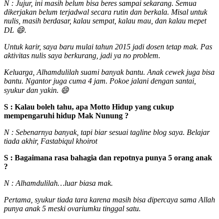
N : Jujur, ini masih belum bisa beres sampai sekarang. Semua
dikerjakan belum terjadwal secara rutin dan berkala. Misal untuk
nulis, masih berdasar, kalau sempat, kalau mau, dan kalau mepet
DL 😄.
Untuk karir, saya baru mulai tahun 2015 jadi dosen tetap mak. Pas
aktivitas nulis saya berkurang, jadi ya no problem.
Keluarga, Alhamdulilah suami banyak bantu. Anak cewek juga bisa
bantu. Ngantor juga cuma 4 jam. Pokoe jalani dengan santai,
syukur dan yakin. 😄
S : Kalau boleh tahu, apa Motto Hidup yang cukup
mempengaruhi hidup Mak Nunung ?
N : Sebenarnya banyak, tapi biar sesuai tagline blog saya. Belajar
tiada akhir, Fastabiqul khoirot
S : Bagaimana rasa bahagia dan repotnya punya 5 orang anak
?
N : Alhamdulilah…luar biasa mak.
Pertama, syukur tiada tara karena masih bisa dipercaya sama Allah
punya anak 5 meski ovariumku tinggal satu.