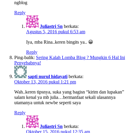
ngblog
Reply
Juliastri Sn
berkata:
Agustus 5, 2016 pukul 6:53 am
Iya, mba Rina..keren bingits ya.. 😀
Reply
Ping-balik:
Sering Kalah Lomba Blog ? Mungkin 6 Hal Ini
Penyebabnya!
sapti nurul hidayati
berkata:
Oktober 13, 2016 pukul 1:21 pm
Wah..keren tipsnya, suka yang bagisn “kirim dan lupakan”
salam kenal ya mb julia…bermanfaat sekali ulasannya
utamanya untuk newbe seperti saya
Reply
Juliastri Sn
berkata:
Oktober 15, 2016 pukul 12:35 am