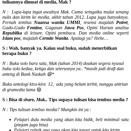
tulisannya dimuat di media, Mak ?
N : Lupa-lupa ingat awalnya Mak. Cuma seingatku mulai senang
nulis dan kirim ke media, akhir tahun 2012. Lupa juga banyaknya.
Pernah tembus
Nuansa wanita UMMI
, resensi majalah
Potret
,
Gado-Gado
Femina
, Gagasan
Jawa Pos
, Opini Harian analisa
Republika
di leisure. Opini pembaca. Dan media online seperti
Islam pos
, majalah
Cermin Wanita
. Apalagi ya? Hehe…
S : Wah, banyak ya. Kalau soal buku, sudah menerbitkan
berapa buku ?
N : Buku solo baru satu, Mak (tahun 2014) doakan segera nyusul
buku solo kedua, ketiga dan seterusnya ya.. *masih jadi draft dan
anteng di Bank Naskah 😄*
Buku antologi kira-kira 12, ada yang belum terbit, nunggu antrian
di gramedia lama
😄
S : Bisa di
share, Mak..
Tips supaya tulisan bisa tembus media ?
N : Tips tulisan tembus media? Mungkin ini ya :
Pelajari dulu media yang akan kita bidik, beli minimal satu
(pinjam juga bisa)
Pelajari rubrik apa yang akan kita target untuk kita kirim