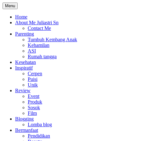
Skip
Menu
The Colorful Life By Juliastri Sn
Lifestyle Blog
to
content
Home
About Me Juliastri Sn
Contact Me
Parenting
Tumbuh Kembang Anak
Kehamilan
ASI
Rumah tangga
Kesehatan
Inspiratif
Cerpen
Puisi
Unik
Review
Event
Produk
Sosok
Film
Blogging
Lomba blog
Bermanfaat
Pendidikan