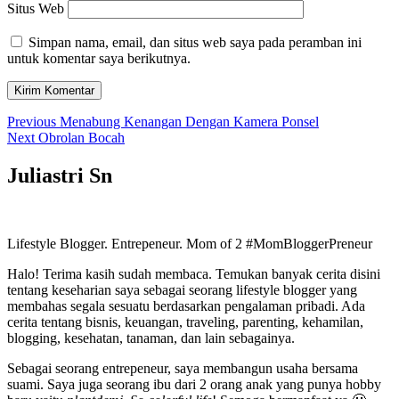
Situs Web
Simpan nama, email, dan situs web saya pada peramban ini
untuk komentar saya berikutnya.
Navigasi
Previous
Previous
Menabung Kenangan Dengan Kamera Ponsel
Next
post:
Next
Obrolan Bocah
pos
post:
Juliastri Sn
Lifestyle Blogger. Entrepeneur. Mom of 2 #MomBloggerPreneur
Halo! Terima kasih sudah membaca. Temukan banyak cerita disini
tentang keseharian saya sebagai seorang lifestyle blogger yang
membahas segala sesuatu berdasarkan pengalaman pribadi. Ada
cerita tentang bisnis, keuangan, traveling, parenting, kehamilan,
blogging, kesehatan, tanaman, dan lain sebagainya.
Sebagai seorang entrepeneur, saya membangun usaha bersama
suami. Saya juga seorang ibu dari 2 orang anak yang punya hobby