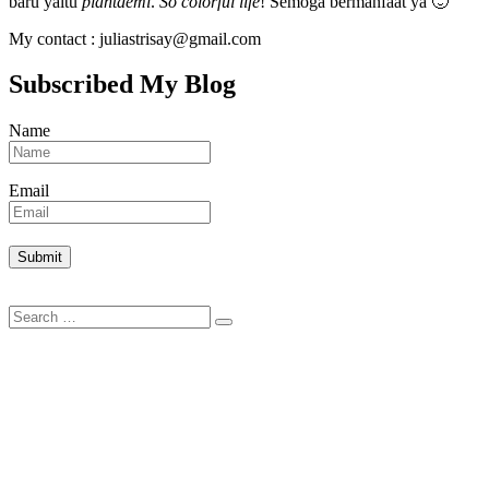
baru yaitu
plantdemi
.
So colorful life
! Semoga bermanfaat ya 🙂
My contact : juliastrisay@gmail.com
Subscribed My Blog
Name
Email
Search
Search
for: