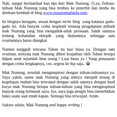
Nah, sangat bermanfaat kan tips dari Mak Nunung. O,ya..Tulisan-
tulisan Mak Nunung yang bisa tembus ke penerbit dan media itu
direkam kembali di blog
www.nunungnurlaela.com
.
Isi blognya beragam, sesuai dengan
niche
blog yang katanya gado-
gado ini. Ada banyak cerita inspiratif tentang pengalaman pribadi
mak Nunung yang bisa mengaduk-aduk perasaan. Salah satunya
tentang kehamilan ektopik yang dialaminya sehingga satu
ovariumnya harus diangkat.
Namun sungguh rencana Tuhan itu luar biasa ya. Dengan satu
ovarium, ternyata mak Nunung diberi keajaiban oleh Tuhan berupa
titipan anak sejumlah lima orang ! Luar biasa ya ! Yang penasaran
dengan cerita lengkapnya, cus..segera ke tkp saja.. 😀
Mak Nunung, teruslah menginspirasi dengan tulisan-tulisannya ya.
Saya yakin, nama mak Nunung yang artinya menjadi terang di
kegelapan malam bisa terwujud dengan salah satunya dengan hasil
karya mak Nunung berupa tulisan-tulisan yang bisa menginspirasi
banyak orang termasuk saya. Iya, saya juga pengin bisa menerbitkan
buku suatu saat entah kapan. Semoga bisa terwujud. Amin.
Sukses selalu, Mak Nunung
and happy writing
!