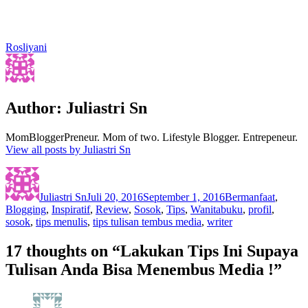
Rosliyani
Author:
Juliastri Sn
MomBloggerPreneur. Mom of two. Lifestyle Blogger. Entrepeneur.
View all posts by Juliastri Sn
Author
Posted
Categories
on
Juliastri Sn
Juli 20, 2016
September 1, 2016
Bermanfaat
,
Tags
Blogging
,
Inspiratif
,
Review
,
Sosok
,
Tips
,
Wanita
buku
,
profil
,
sosok
,
tips menulis
,
tips tulisan tembus media
,
writer
17 thoughts on “Lakukan Tips Ini Supaya
Tulisan Anda Bisa Menembus Media !”