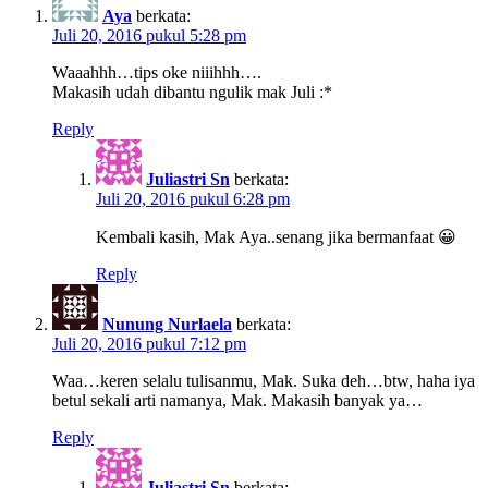
Aya
berkata:
Juli 20, 2016 pukul 5:28 pm
Waaahhh…tips oke niiihhh….
Makasih udah dibantu ngulik mak Juli :*
Reply
Juliastri Sn
berkata:
Juli 20, 2016 pukul 6:28 pm
Kembali kasih, Mak Aya..senang jika bermanfaat 😀
Reply
Nunung Nurlaela
berkata:
Juli 20, 2016 pukul 7:12 pm
Waa…keren selalu tulisanmu, Mak. Suka deh…btw, haha iya
betul sekali arti namanya, Mak. Makasih banyak ya…
Reply
Juliastri Sn
berkata: