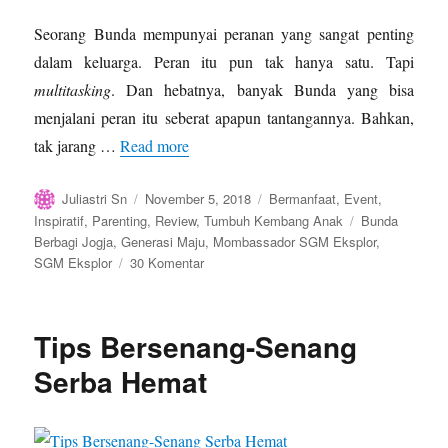
Seorang Bunda mempunyai peranan yang sangat penting
dalam keluarga. Peran itu pun tak hanya satu. Tapi
multitasking
. Dan hebatnya, banyak Bunda yang bisa
menjalani peran itu seberat apapun tantangannya. Bahkan,
tak jarang …
Read more
Author
Posted
Categories
Juliastri Sn
November 5, 2018
Bermanfaat
,
Event
,
on
Tags
Inspiratif
,
Parenting
,
Review
,
Tumbuh Kembang Anak
Bunda
Berbagi Jogja
,
Generasi Maju
,
Mombassador SGM Eksplor
,
pada
SGM Eksplor
30 Komentar
Ada
Apa
Dengan
Tips Bersenang-Senang
Acara
Bunda
Serba Hemat
Berbagi
Jogja?