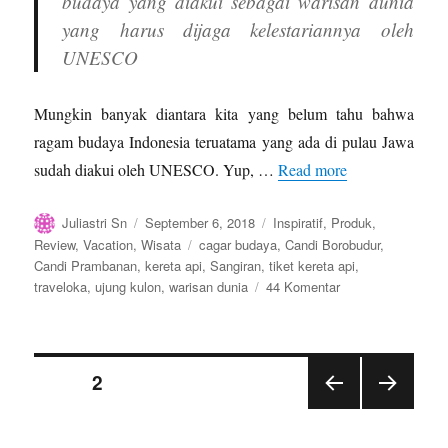
budaya yang diakui sebagai warisan dunia
yang harus dijaga kelestariannya oleh
UNESCO
Mungkin banyak diantara kita yang belum tahu bahwa
ragam budaya Indonesia teruatama yang ada di pulau Jawa
sudah diakui oleh UNESCO. Yup, …
Read more
Author
Posted
Categories
Juliastri Sn
September 6, 2018
Inspiratif
,
Produk
,
on
Tags
Review
,
Vacation
,
Wisata
cagar budaya
,
Candi Borobudur
,
Candi Prambanan
,
kereta api
,
Sangiran
,
tiket kereta api
,
pada
traveloka
,
ujung kulon
,
warisan dunia
44 Komentar
Asyiknya
Naik
Kereta
Paginasi
Api
PAGE
2
Menuju
Ragam
PRE
NEX
pos
Budaya
VIOU
T