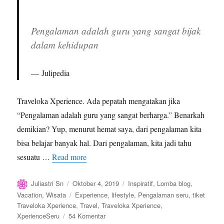
Pengalaman adalah guru yang sangat bijak
dalam kehidupan
Julipedia
Traveloka Xperience. Ada pepatah mengatakan jika
“Pengalaman adalah guru yang sangat berharga.” Benarkah
demikian? Yup, menurut hemat saya, dari pengalaman kita
bisa belajar banyak hal. Dari pengalaman, kita jadi tahu
sesuatu …
Read more
Author
Posted
Categories
Juliastri Sn
Oktober 4, 2019
Inspiratif
,
Lomba blog
,
on
Tags
Vacation
,
Wisata
Experience
,
lifestyle
,
Pengalaman seru
,
tiket
Traveloka Xperience
,
Travel
,
Traveloka Xperience
,
pada
XperienceSeru
54 Komentar