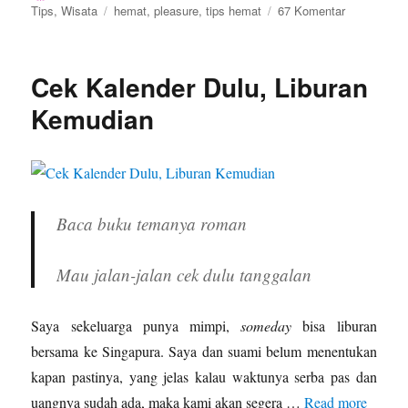
on
Tags
pada
Tips
,
Wisata
hemat
,
pleasure
,
tips hemat
67 Komentar
Tips
Bersenang-
Senang
Cek Kalender Dulu, Liburan
Serba
Hemat
Kemudian
Baca buku temanya roman
Mau jalan-jalan cek dulu tanggalan
Saya sekeluarga punya mimpi,
someday
bisa liburan
bersama ke Singapura. Saya dan suami belum menentukan
kapan pastinya, yang jelas kalau waktunya serba pas dan
uangnya sudah ada, maka kami akan segera …
Read more