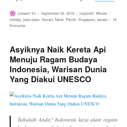
Author
Posted
Categories
Tags
Juliastri Sn
September 25, 2018
Inspiratif
,
Wisata
on
holiday
,
jalan-jalan
,
liburan
,
Natal
,
Piknik
,
Singapura
,
wisata
18
pada
Komentar
Cek
Kalender
Dulu,
Asyiknya Naik Kereta Api
Liburan
Kemudian
Menuju Ragam Budaya
Indonesia, Warisan Dunia
Yang Diakui UNESCO
Tahukah Anda? Indonesia kaya akan ragam