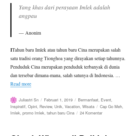
Yang khas dari perayaan Imlek adalah
angpau
Anonim
I
Tahun baru Imlek atau tahun baru Cina merupakan salah
satu tradisi orang Tionghoa yang dirayakan setiap tahunnya.
Penduduk Cina merupakan penduduk terbanyak di dunia
dan tersebar dimana-mana, salah satunya di Indonesia. …
Read more
Author
Posted
Categories
Juliastri Sn
Februari 1, 2019
Bermanfaat
,
Event
,
on
Tags
Inspiratif
,
Opini
,
Review
,
Unik
,
Vacation
,
Wisata
Cap Go Meh
,
pada
Imlek
,
promo Imlek
,
tahun baru Cina
24 Komentar
Ini
Dia
11