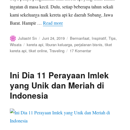
ingatan di masa kecil. Dulu, setiap beberapa tahun sekali
kami sekeluarga naik kereta api ke daerah Subang, Jawa
Barat. Hampir …
Read more
Author
Posted
Categories
Juliastri Sn
Juni 24, 2019
Bermanfaat
,
Inspiratif
,
Tips
,
on
Tags
Wisata
kereta api
,
liburan keluarga
,
perjalanan bisnis
,
tiket
pada
kereta api
,
tiket online
,
Traveling
17 Komentar
Naik
Kereta
Api..Tut..Tut..Tut
Ini Dia 11 Perayaan Imlek
yang Unik dan Meriah di
Indonesia