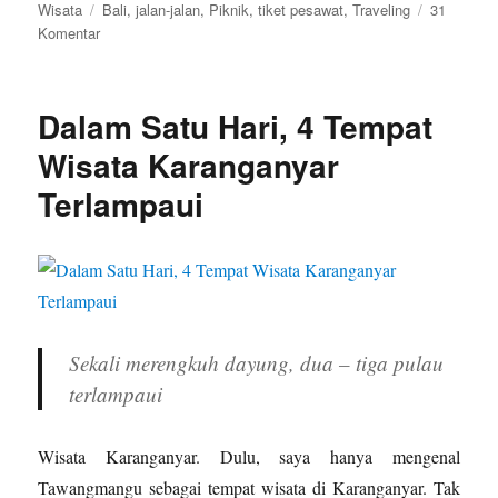
on
Tags
Wisata
Bali
,
jalan-jalan
,
Piknik
,
tiket pesawat
,
Traveling
31
pada
Komentar
Obyek
Wisata
di
Dalam Satu Hari, 4 Tempat
Bali
Ini
Wisata Karanganyar
Wajib
Terlampaui
Dikunjungi
Sekali merengkuh dayung, dua – tiga pulau
terlampaui
Wisata Karanganyar. Dulu, saya hanya mengenal
Tawangmangu sebagai tempat wisata di Karanganyar. Tak