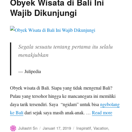
Obyek Wisata di Bali Ini
Perayaan
Imlek
Wajib Dikunjungi
yang
Unik
dan
Meriah
di
Indonesia
Segala sesuatu tentang pertama itu selalu
menakjubkan
Julipedia
Obyek wisata di Bali. Siapa yang tidak mengenal Bali?
Pulau yang tersohor hingga ke mancanegara ini memiliki
daya tarik tersendiri. Saya “ngidam” untuk bisa
ngebolang
ke Bali
dari sejak saya masih anak-anak. …
Read more
Author
Posted
Categories
Juliastri Sn
Januari 17, 2019
Inspiratif
,
Vacation
,