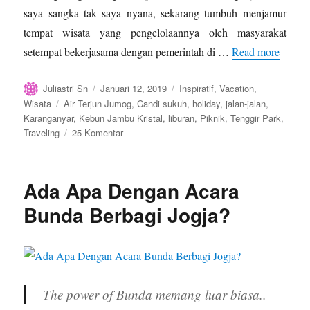
saya sangka tak saya nyana, sekarang tumbuh menjamur
tempat wisata yang pengelolaannya oleh masyarakat
setempat bekerjasama dengan pemerintah di …
Read more
Author
Posted
Categories
Juliastri Sn
Januari 12, 2019
Inspiratif
,
Vacation
,
on
Tags
Wisata
Air Terjun Jumog
,
Candi sukuh
,
holiday
,
jalan-jalan
,
Karanganyar
,
Kebun Jambu Kristal
,
liburan
,
Piknik
,
Tenggir Park
,
pada
Traveling
25 Komentar
Dalam
Satu
Hari,
Ada Apa Dengan Acara
4
Tempat
Bunda Berbagi Jogja?
Wisata
Karanganyar
Terlampaui
The power of Bunda memang luar biasa..