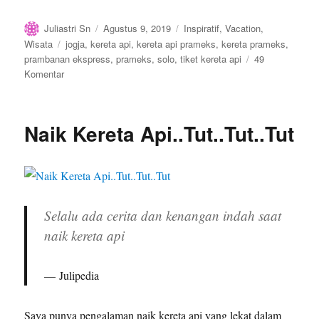
Author
Posted
Categories
Juliastri Sn
Agustus 9, 2019
Inspiratif
,
Vacation
,
on
Tags
Wisata
jogja
,
kereta api
,
kereta api prameks
,
kereta prameks
,
prambanan ekspress
,
prameks
,
solo
,
tiket kereta api
49
pada
Komentar
Naik
Kereta
Api
Naik Kereta Api..Tut..Tut..Tut
Prameks
Selalu ada cerita dan kenangan indah saat
naik kereta api
Julipedia
Saya punya pengalaman naik kereta api yang lekat dalam