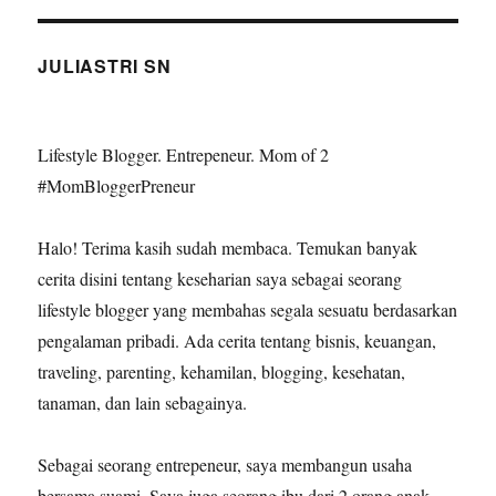
S
Indonesia,
PAGE
PAGE
Warisan
Dunia
JULIASTRI SN
Yang
Diakui
UNESCO
Lifestyle Blogger. Entrepeneur. Mom of 2
#MomBloggerPreneur
Halo! Terima kasih sudah membaca. Temukan banyak
cerita disini tentang keseharian saya sebagai seorang
lifestyle blogger yang membahas segala sesuatu berdasarkan
pengalaman pribadi. Ada cerita tentang bisnis, keuangan,
traveling, parenting, kehamilan, blogging, kesehatan,
tanaman, dan lain sebagainya.
Sebagai seorang entrepeneur, saya membangun usaha
bersama suami. Saya juga seorang ibu dari 2 orang anak