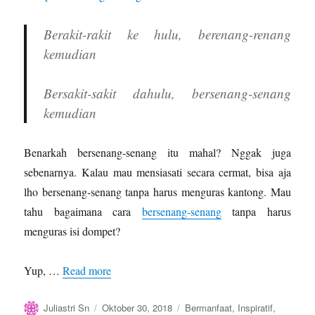
Berakit-rakit ke hulu, berenang-renang
kemudian
Bersakit-sakit dahulu, bersenang-senang
kemudian
Benarkah bersenang-senang itu mahal? Nggak juga
sebenarnya. Kalau mau mensiasati secara cermat, bisa aja
lho bersenang-senang tanpa harus menguras kantong. Mau
tahu bagaimana cara
bersenang-senang
tanpa harus
menguras isi dompet?
Yup, …
Read more
Author
Posted
Categories
Juliastri Sn
Oktober 30, 2018
Bermanfaat
,
Inspiratif
,